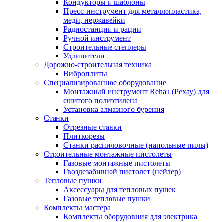
Кондукторы и шаблоны
Пресс-инструмент для металлопластика,
меди, нержавейки
Радиостанции и рации
Ручной инструмент
Строительные степлеры
Удлинители
Дорожно-строительная техника
Виброплиты
Специализированное оборудование
Монтажный инструмент Rehau (Рехау) для
сшитого полиэтилена
Установка алмазного бурения
Станки
Отрезные станки
Плиткорезы
Станки распиловочные (напольные пилы)
Строительные монтажные пистолеты
Газовые монтажные пистолеты
Гвоздезабивной пистолет (нейлер)
Тепловые пушки
Аксессуары для тепловых пушек
Газовые тепловые пушки
Комплекты мастера
Комплекты оборудовния для электрика