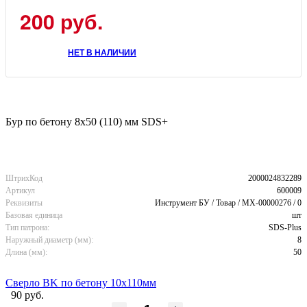
200 руб.
НЕТ В НАЛИЧИИ
Бур по бетону 8x50 (110) мм SDS+
ШтрихКод
2000024832289
Артикул
600009
Реквизиты
Инструмент БУ / Товар / MX-00000276 / 0
Базовая единица
шт
Тип патрона:
SDS-Plus
Наружный диаметр (мм):
8
Длина (мм):
50
Сверло BK по бетону 10x110мм
90 руб.