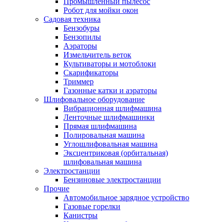
Промышленный пылесос
Робот для мойки окон
Садовая техника
Бензобуры
Бензопилы
Аэраторы
Измельчитель веток
Культиваторы и мотоблоки
Скарификаторы
Триммер
Газонные катки и аэраторы
Шлифовальное оборудование
Вибрационная шлифмашина
Ленточные шлифмашинки
Прямая шлифмашина
Полировальная машина
Углошлифовальная машина
Эксцентриковая (орбитальная)
шлифовальная машина
Электростанции
Бензиновые электростанции
Прочие
Автомобильное зарядное устройство
Газовые горелки
Канистры