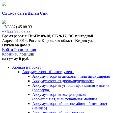
Служба быта Делай Сам
+7(8332) 45 08 33
+7 922 995 08 33
Время работы:
Пн-Пт 09-18
,
СБ 9-17
,
ВС выходной
Адрес:
610014
,
Россия
Кировская область
Киров
ул.
Пугачёва дом 9
Войти
Регистрация
Корзина
0 позиций
на сумму
0 руб.
Аренда и прокат
Аккумуляторный инструмент
Аккумуляторная дисковая пила циркулярная
Аккумуляторная дрель-шуруповёрт
Аккумуляторная углошлифовальная машина
(болгарка)
Аккумуляторная эксцентриковая
(орбитальная) шлифовальная машина
Аккумуляторный гвоздезабивной пистолет
(нейлер)
Аккумуляторный перфоратор