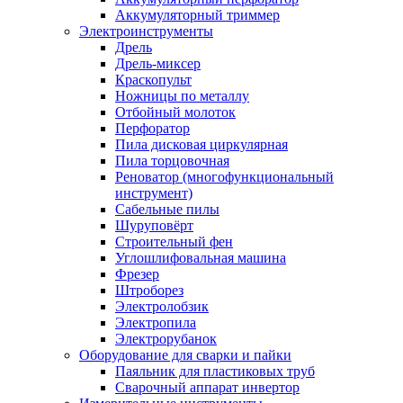
Аккумуляторный триммер
Электроинструменты
Дрель
Дрель-миксер
Краскопульт
Ножницы по металлу
Отбойный молоток
Перфоратор
Пила дисковая циркулярная
Пила торцовочная
Реноватор (многофункциональный
инструмент)
Сабельные пилы
Шуруповёрт
Строительный фен
Углошлифовальная машина
Фрезер
Штроборез
Электролобзик
Электропила
Электрорубанок
Оборудование для сварки и пайки
Паяльник для пластиковых труб
Сварочный аппарат инвертор