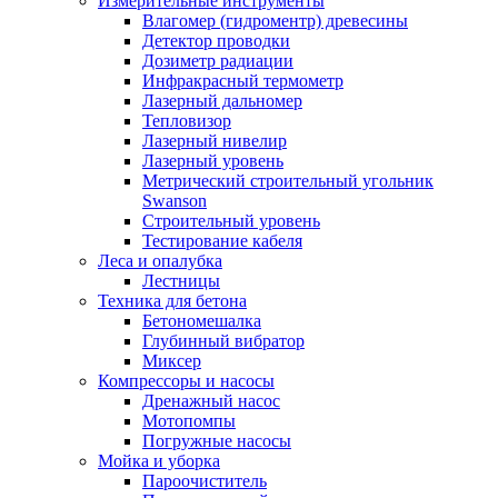
Измерительные инструменты
Влагомер (гидроментр) древесины
Детектор проводки
Дозиметр радиации
Инфракрасный термометр
Лазерный дальномер
Тепловизор
Лазерный нивелир
Лазерный уровень
Метрический строительный угольник
Swanson
Строительный уровень
Тестирование кабеля
Леса и опалубка
Лестницы
Техника для бетона
Бетономешалка
Глубинный вибратор
Миксер
Компрессоры и насосы
Дренажный насос
Мотопомпы
Погружные насосы
Мойка и уборка
Пароочиститель