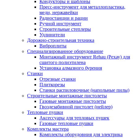
Кондукторы и шаблоны
Пресс-инструмент для металлопластика,
меди, нержавейки
Радиостанции и рации
Ручной инструмент
Строительные степлеры
Удлинители
Дорожно-строительная техника
Виброплиты
Специализированное оборудование
Монтажный инструмент Rehau (Рехау) для
сшитого полиэтилена
Установка алмазного бурения
Станки
Отрезные станки
Плиткорезы
Станки распиловочные (напольные пилы)
Строительные монтажные пистолеты
Газовые монтажные пистолеты
Гвоздезабивной пистолет (нейлер)
Тепловые пушки
Аксессуары для тепловых пушек
Газовые тепловые пушки
Комплекты мастера
Комплекты оборудовния для электрика