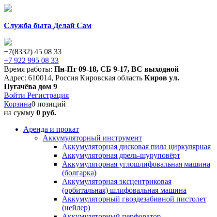
Служба быта Делай Сам
+7(8332) 45 08 33
+7 922 995 08 33
Время работы:
Пн-Пт 09-18
,
СБ 9-17
,
ВС выходной
Адрес:
610014
,
Россия
Кировская область
Киров
ул.
Пугачёва дом 9
Войти
Регистрация
Корзина
0 позиций
на сумму
0 руб.
Аренда и прокат
Аккумуляторный инструмент
Аккумуляторная дисковая пила циркулярная
Аккумуляторная дрель-шуруповёрт
Аккумуляторная углошлифовальная машина
(болгарка)
Аккумуляторная эксцентриковая
(орбитальная) шлифовальная машина
Аккумуляторный гвоздезабивной пистолет
(нейлер)
Аккумуляторный перфоратор