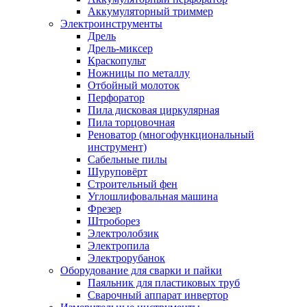
Аккумуляторный триммер
Электроинструменты
Дрель
Дрель-миксер
Краскопульт
Ножницы по металлу
Отбойный молоток
Перфоратор
Пила дисковая циркулярная
Пила торцовочная
Реноватор (многофункциональный
инструмент)
Сабельные пилы
Шуруповёрт
Строительный фен
Углошлифовальная машина
Фрезер
Штроборез
Электролобзик
Электропила
Электрорубанок
Оборудование для сварки и пайки
Паяльник для пластиковых труб
Сварочный аппарат инвертор