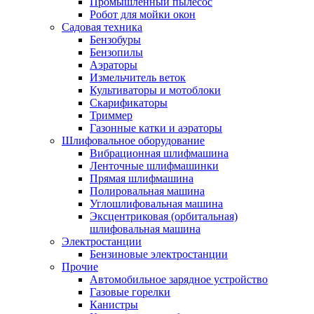
Промышленный пылесос
Робот для мойки окон
Садовая техника
Бензобуры
Бензопилы
Аэраторы
Измельчитель веток
Культиваторы и мотоблоки
Скарификаторы
Триммер
Газонные катки и аэраторы
Шлифовальное оборудование
Вибрационная шлифмашина
Ленточные шлифмашинки
Прямая шлифмашина
Полировальная машина
Углошлифовальная машина
Эксцентриковая (орбитальная)
шлифовальная машина
Электростанции
Бензиновые электростанции
Прочие
Автомобильное зарядное устройство
Газовые горелки
Канистры