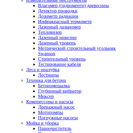
Измерительные инструменты
Влагомер (гидроментр) древесины
Детектор проводки
Дозиметр радиации
Инфракрасный термометр
Лазерный дальномер
Тепловизор
Лазерный нивелир
Лазерный уровень
Метрический строительный угольник
Swanson
Строительный уровень
Тестирование кабеля
Леса и опалубка
Лестницы
Техника для бетона
Бетономешалка
Глубинный вибратор
Миксер
Компрессоры и насосы
Дренажный насос
Мотопомпы
Погружные насосы
Мойка и уборка
Пароочиститель