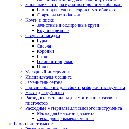
Запасные части для культиваторов и мотоблоков
Ремни для культиваторов и мотоблоков
Стартеры мотоблоков
Круги и диски
Зачистные и обдирочные круги
Круги отрезные
Сверла и насадки
Буры
Сверла
Коронки
Биты
Головки торцевые
Пики
Малярный инструмент
Индивидуальня защита
Заменитель бетона
Приспособления для сбрки-разборки инструмента
Ножи для рубанков
Расходные материалы для монтажных газовых
пистолетов
Расходные материалы для садового инструмента
Масла для бензоинструмента
Леска для триммера сменная
Ремонт инструмента
Ремонт шуруповёрта