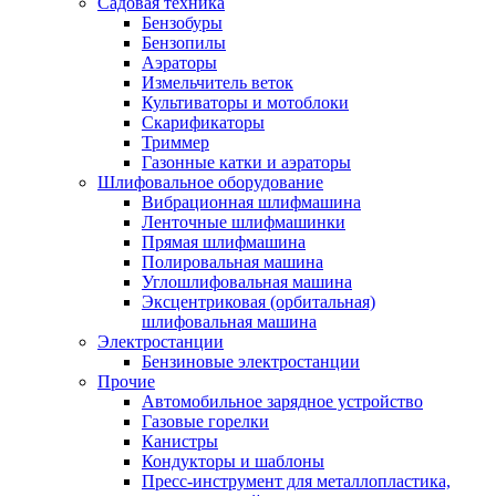
Садовая техника
Бензобуры
Бензопилы
Аэраторы
Измельчитель веток
Культиваторы и мотоблоки
Скарификаторы
Триммер
Газонные катки и аэраторы
Шлифовальное оборудование
Вибрационная шлифмашина
Ленточные шлифмашинки
Прямая шлифмашина
Полировальная машина
Углошлифовальная машина
Эксцентриковая (орбитальная)
шлифовальная машина
Электростанции
Бензиновые электростанции
Прочие
Автомобильное зарядное устройство
Газовые горелки
Канистры
Кондукторы и шаблоны
Пресс-инструмент для металлопластика,