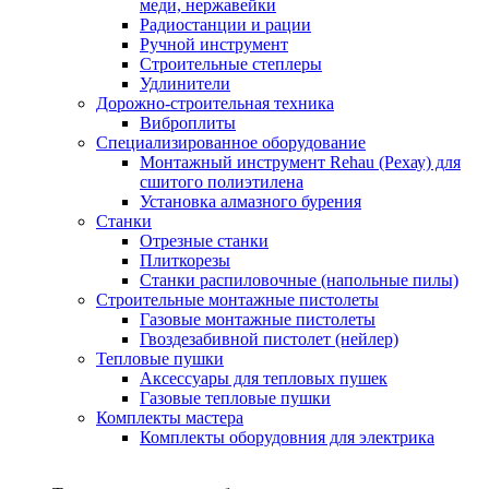
меди, нержавейки
Радиостанции и рации
Ручной инструмент
Строительные степлеры
Удлинители
Дорожно-строительная техника
Виброплиты
Специализированное оборудование
Монтажный инструмент Rehau (Рехау) для
сшитого полиэтилена
Установка алмазного бурения
Станки
Отрезные станки
Плиткорезы
Станки распиловочные (напольные пилы)
Строительные монтажные пистолеты
Газовые монтажные пистолеты
Гвоздезабивной пистолет (нейлер)
Тепловые пушки
Аксессуары для тепловых пушек
Газовые тепловые пушки
Комплекты мастера
Комплекты оборудовния для электрика