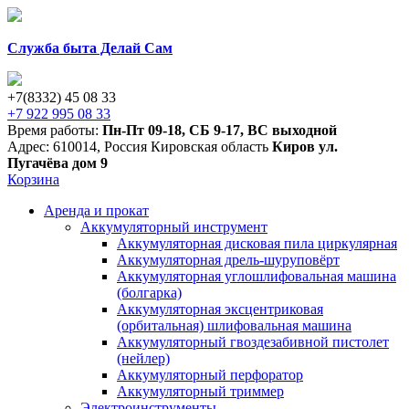
Служба быта Делай Сам
+7(8332) 45 08 33
+7 922 995 08 33
Время работы:
Пн-Пт 09-18
,
СБ 9-17
,
ВС выходной
Адрес:
610014
,
Россия
Кировская область
Киров
ул.
Пугачёва дом 9
Корзина
Аренда и прокат
Аккумуляторный инструмент
Аккумуляторная дисковая пила циркулярная
Аккумуляторная дрель-шуруповёрт
Аккумуляторная углошлифовальная машина
(болгарка)
Аккумуляторная эксцентриковая
(орбитальная) шлифовальная машина
Аккумуляторный гвоздезабивной пистолет
(нейлер)
Аккумуляторный перфоратор
Аккумуляторный триммер
Электроинструменты