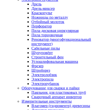
Дрель
Дрель-миксер
Краскопульт
Ножницы по металлу
Отбойный молоток
Перфоратор
Пила дисковая циркулярная
Пила торцовочная
Реноватор (многофункциональный
инструмент)
Сабельные пилы
Шуруповёрт
Строительный фен
Углошлифовальная машина
Фрезер
Штроборез
Электролобзик
Электропила
Электрорубанок
Оборудование для сварки и пайки
Паяльник для пластиковых труб
Сварочный аппарат инвертор
Измерительные инструменты
Влагомер (гидроментр) древесины