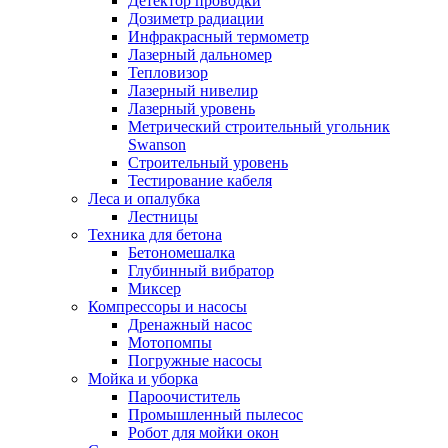
Детектор проводки
Дозиметр радиации
Инфракрасный термометр
Лазерный дальномер
Тепловизор
Лазерный нивелир
Лазерный уровень
Метрический строительный угольник
Swanson
Строительный уровень
Тестирование кабеля
Леса и опалубка
Лестницы
Техника для бетона
Бетономешалка
Глубинный вибратор
Миксер
Компрессоры и насосы
Дренажный насос
Мотопомпы
Погружные насосы
Мойка и уборка
Пароочиститель
Промышленный пылесос
Робот для мойки окон