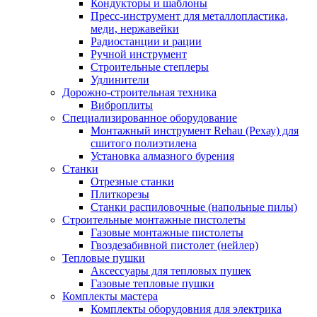
Кондукторы и шаблоны
Пресс-инструмент для металлопластика,
меди, нержавейки
Радиостанции и рации
Ручной инструмент
Строительные степлеры
Удлинители
Дорожно-строительная техника
Виброплиты
Специализированное оборудование
Монтажный инструмент Rehau (Рехау) для
сшитого полиэтилена
Установка алмазного бурения
Станки
Отрезные станки
Плиткорезы
Станки распиловочные (напольные пилы)
Строительные монтажные пистолеты
Газовые монтажные пистолеты
Гвоздезабивной пистолет (нейлер)
Тепловые пушки
Аксессуары для тепловых пушек
Газовые тепловые пушки
Комплекты мастера
Комплекты оборудовния для электрика