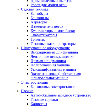
Промышленный пылесос
Робот для мойки окон
Садовая техника
Бензобуры
Бензопилы
Аэраторы
Измельчитель веток
Культиваторы и мотоблоки
Скарификаторы
Триммер
Газонные катки и аэраторы
Шлифовальное оборудование
Вибрационная шлифмашина
Ленточные шлифмашинки
Прямая шлифмашина
Полировальная машина
Углошлифовальная машина
Эксцентриковая (орбитальная)
шлифовальная машина
Электростанции
Бензиновые электростанции
Прочие
Автомобильное зарядное устройство
Газовые горелки
Канистры