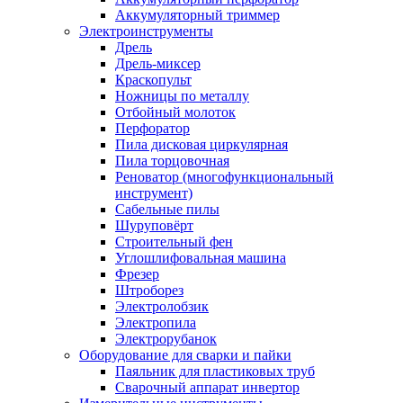
Аккумуляторный триммер
Электроинструменты
Дрель
Дрель-миксер
Краскопульт
Ножницы по металлу
Отбойный молоток
Перфоратор
Пила дисковая циркулярная
Пила торцовочная
Реноватор (многофункциональный
инструмент)
Сабельные пилы
Шуруповёрт
Строительный фен
Углошлифовальная машина
Фрезер
Штроборез
Электролобзик
Электропила
Электрорубанок
Оборудование для сварки и пайки
Паяльник для пластиковых труб
Сварочный аппарат инвертор