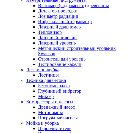
Измерительные инструменты
Влагомер (гидроментр) древесины
Детектор проводки
Дозиметр радиации
Инфракрасный термометр
Лазерный дальномер
Тепловизор
Лазерный нивелир
Лазерный уровень
Метрический строительный угольник
Swanson
Строительный уровень
Тестирование кабеля
Леса и опалубка
Лестницы
Техника для бетона
Бетономешалка
Глубинный вибратор
Миксер
Компрессоры и насосы
Дренажный насос
Мотопомпы
Погружные насосы
Мойка и уборка
Пароочиститель