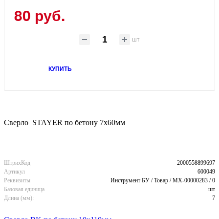
80 руб.
шт
КУПИТЬ
Сверло STAYER по бетону 7x60мм
ШтрихКод
2000558899697
Артикул
600049
Реквизиты
Инструмент БУ / Товар / MX-00000283 / 0
Базовая единица
шт
Длина (мм):
7