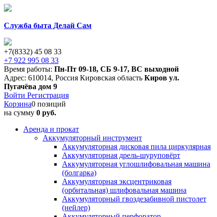
Служба быта Делай Сам
+7(8332) 45 08 33
+7 922 995 08 33
Время работы:
Пн-Пт 09-18
,
СБ 9-17
,
ВС выходной
Адрес:
610014
,
Россия
Кировская область
Киров
ул.
Пугачёва дом 9
Войти
Регистрация
Корзина
0 позиций
на сумму
0 руб.
Аренда и прокат
Аккумуляторный инструмент
Аккумуляторная дисковая пила циркулярная
Аккумуляторная дрель-шуруповёрт
Аккумуляторная углошлифовальная машина
(болгарка)
Аккумуляторная эксцентриковая
(орбитальная) шлифовальная машина
Аккумуляторный гвоздезабивной пистолет
(нейлер)
Аккумуляторный перфоратор