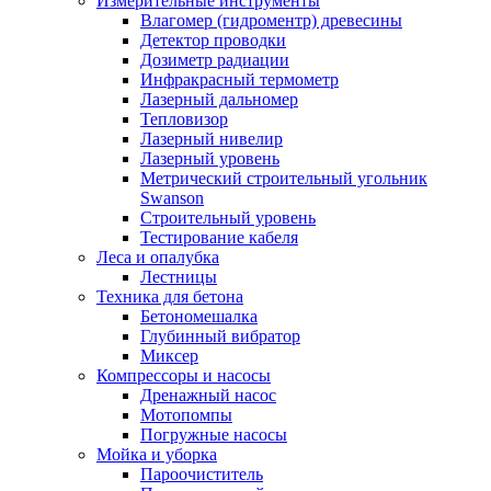
Измерительные инструменты
Влагомер (гидроментр) древесины
Детектор проводки
Дозиметр радиации
Инфракрасный термометр
Лазерный дальномер
Тепловизор
Лазерный нивелир
Лазерный уровень
Метрический строительный угольник
Swanson
Строительный уровень
Тестирование кабеля
Леса и опалубка
Лестницы
Техника для бетона
Бетономешалка
Глубинный вибратор
Миксер
Компрессоры и насосы
Дренажный насос
Мотопомпы
Погружные насосы
Мойка и уборка
Пароочиститель