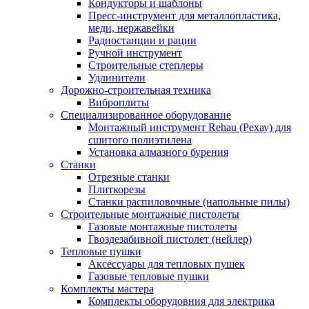
Кондукторы и шаблоны
Пресс-инструмент для металлопластика,
меди, нержавейки
Радиостанции и рации
Ручной инструмент
Строительные степлеры
Удлинители
Дорожно-строительная техника
Виброплиты
Специализированное оборудование
Монтажный инструмент Rehau (Рехау) для
сшитого полиэтилена
Установка алмазного бурения
Станки
Отрезные станки
Плиткорезы
Станки распиловочные (напольные пилы)
Строительные монтажные пистолеты
Газовые монтажные пистолеты
Гвоздезабивной пистолет (нейлер)
Тепловые пушки
Аксессуары для тепловых пушек
Газовые тепловые пушки
Комплекты мастера
Комплекты оборудовния для электрика