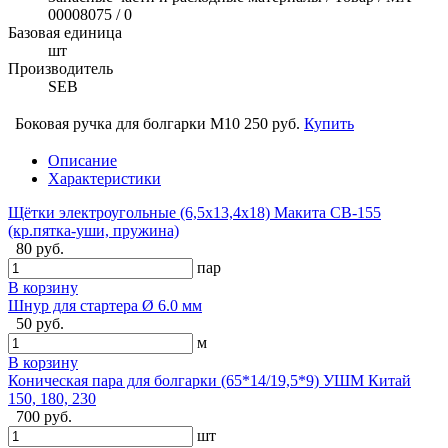
00008075 / 0
Базовая единица
шт
Производитель
SEB
Боковая ручка для болгарки М10
250 руб.
Купить
Описание
Характеристики
Щётки электроугольные (6,5х13,4х18) Макита CB-155
(кр.пятка-уши, пружина)
80 руб.
пар
В корзину
Шнур для стартера Ø 6.0 мм
50 руб.
м
В корзину
Коническая пара для болгарки (65*14/19,5*9) УШМ Китай
150, 180, 230
700 руб.
шт