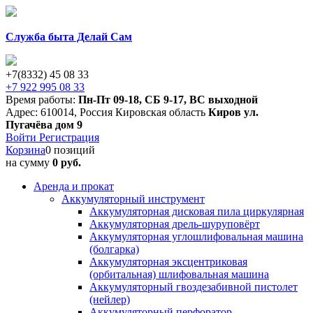
Служба быта Делай Сам
+7(8332) 45 08 33
+7 922 995 08 33
Время работы:
Пн-Пт 09-18
,
СБ 9-17
,
ВС выходной
Адрес:
610014
,
Россия
Кировская область
Киров
ул.
Пугачёва дом 9
Войти
Регистрация
Корзина
0 позиций
на сумму
0 руб.
Аренда и прокат
Аккумуляторный инструмент
Аккумуляторная дисковая пила циркулярная
Аккумуляторная дрель-шуруповёрт
Аккумуляторная углошлифовальная машина
(болгарка)
Аккумуляторная эксцентриковая
(орбитальная) шлифовальная машина
Аккумуляторный гвоздезабивной пистолет
(нейлер)
Аккумуляторный перфоратор