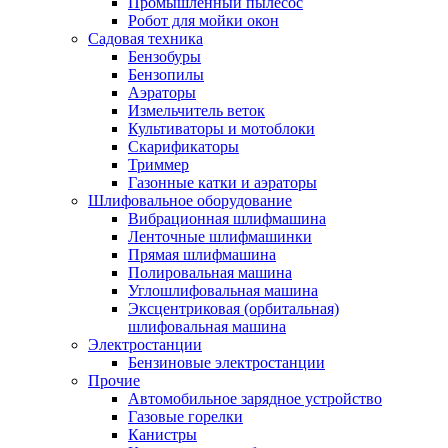
Промышленный пылесос
Робот для мойки окон
Садовая техника
Бензобуры
Бензопилы
Аэраторы
Измельчитель веток
Культиваторы и мотоблоки
Скарификаторы
Триммер
Газонные катки и аэраторы
Шлифовальное оборудование
Вибрационная шлифмашина
Ленточные шлифмашинки
Прямая шлифмашина
Полировальная машина
Углошлифовальная машина
Эксцентриковая (орбитальная)
шлифовальная машина
Электростанции
Бензиновые электростанции
Прочие
Автомобильное зарядное устройство
Газовые горелки
Канистры