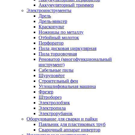
Аккумуляторный триммер
Электроинструменты
Дрель
Дрель-миксер
Краскопульт
Ножницы по металлу
Отбойный молоток
Перфоратор
Пила дисковая циркулярная
Пила торцовочная
Реноватор (многофункциональный
инструмент)
Сабельные пилы
Шуруповёрт
Строительный фен
Углошлифовальная машина
Фрезер
Штроборез
Электролобзик
Электропила
Электрорубанок
Оборудование для сварки и пайки
Паяльник для пластиковых труб
Сварочный аппарат инвертор