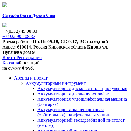
Служба быта Делай Сам
+7(8332) 45 08 33
+7 922 995 08 33
Время работы:
Пн-Пт 09-18
,
СБ 9-17
,
ВС выходной
Адрес:
610014
,
Россия
Кировская область
Киров
ул.
Пугачёва дом 9
Войти
Регистрация
Корзина
0 позиций
на сумму
0 руб.
Аренда и прокат
Аккумуляторный инструмент
Аккумуляторная дисковая пила циркулярная
Аккумуляторная дрель-шуруповёрт
Аккумуляторная углошлифовальная машина
(болгарка)
Аккумуляторная эксцентриковая
(орбитальная) шлифовальная машина
Аккумуляторный гвоздезабивной пистолет
(нейлер)
Аккумуляторный перфоратор