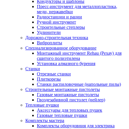
Кондукторы и шаблоны
Пресс-инструмент для металлопластика,
меди, нержавейки
Радиостанции и рации
Ручной инструмент
Строительные степлеры
Удлинители
Дорожно-строительная техника
Виброплиты
Специализированное оборудование
Монтажный инструмент Rehau (Рехау) для
сшитого полиэтилена
Установка алмазного бурения
Станки
Отрезные станки
Плиткорезы
Станки распиловочные (напольные пилы)
Строительные монтажные пистолеты
Газовые монтажные пистолеты
Гвоздезабивной пистолет (нейлер)
Тепловые пушки
Аксессуары для тепловых пушек
Газовые тепловые пушки
Комплекты мастера
Комплекты оборудовния для электрика