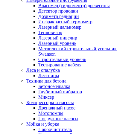
Измерительные инструменты
Влагомер (гидроментр) древесины
Детектор проводки
Дозиметр радиации
Инфракрасный термометр
Лазерный дальномер
Тепловизор
Лазерный нивелир
Лазерный уровень
Метрический строительный угольник
Swanson
Строительный уровень
Тестирование кабеля
Леса и опалубка
Лестницы
Техника для бетона
Бетономешалка
Глубинный вибратор
Миксер
Компрессоры и насосы
Дренажный насос
Мотопомпы
Погружные насосы
Мойка и уборка
Пароочиститель