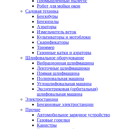
Промышленный пылесос
Робот для мойки окон
Садовая техника
Бензобуры
Бензопилы
Аэраторы
Измельчитель веток
Культиваторы и мотоблоки
Скарификаторы
Триммер
Газонные катки и аэраторы
Шлифовальное оборудование
Вибрационная шлифмашина
Ленточные шлифмашинки
Прямая шлифмашина
Полировальная машина
Углошлифовальная машина
Эксцентриковая (орбитальная)
шлифовальная машина
Электростанции
Бензиновые электростанции
Прочие
Автомобильное зарядное устройство
Газовые горелки
Канистры