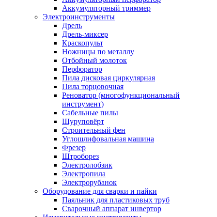
Аккумуляторный триммер
Электроинструменты
Дрель
Дрель-миксер
Краскопульт
Ножницы по металлу
Отбойный молоток
Перфоратор
Пила дисковая циркулярная
Пила торцовочная
Реноватор (многофункциональный
инструмент)
Сабельные пилы
Шуруповёрт
Строительный фен
Углошлифовальная машина
Фрезер
Штроборез
Электролобзик
Электропила
Электрорубанок
Оборудование для сварки и пайки
Паяльник для пластиковых труб
Сварочный аппарат инвертор