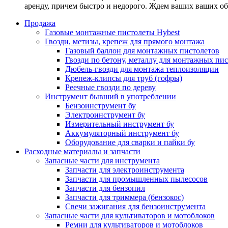
аренду, причем быстро и недорого. Ждем ваших ваших о
Продажа
Газовые монтажные пистолеты Hybest
Гвозди, метизы, крепеж для прямого монтажа
Газовый баллон для монтажных пистолетов
Гвозди по бетону, металлу для монтажных пи
Дюбель-гвозди для монтажа теплоизоляции
Крепеж-клипсы для труб (гофры)
Реечные гвозди по дереву
Инструмент бывший в употреблении
Бензоинструмент бу
Электроинструмент бу
Измерительный инструмент бу
Аккумуляторный инструмент бу
Оборудование для сварки и пайки бу
Расходные материалы и запчасти
Запасные части для инструмента
Запчасти для электроинструмента
Запчасти для промышленных пылесосов
Запчасти для бензопил
Запчасти для триммера (бензокос)
Свечи зажигания для бензоинструмента
Запасные части для культиваторов и мотоблоков
Ремни для культиваторов и мотоблоков