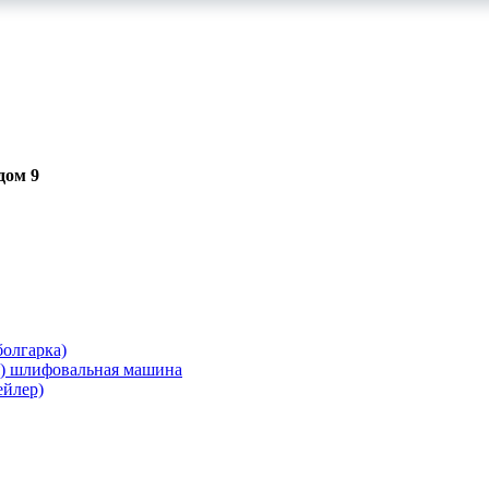
дом 9
олгарка)
я) шлифовальная машина
ейлер)