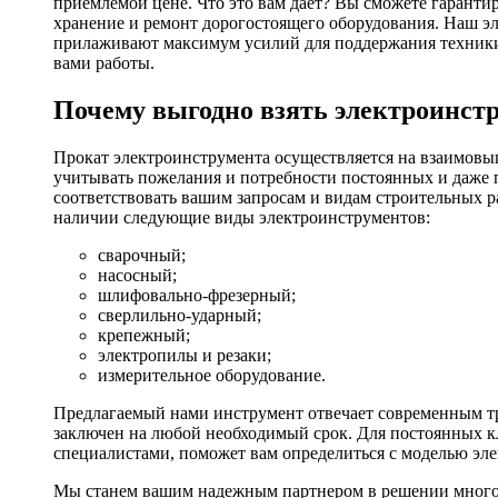
приемлемой цене. Что это вам дает? Вы сможете гаранти
хранение и ремонт дорогостоящего оборудования. Наш эл
прилаживают максимум усилий для поддержания техники в
вами работы.
Почему выгодно взять электроинстр
Прокат электроинструмента осуществляется на взаимовы
учитывать пожелания и потребности постоянных и даже 
соответствовать вашим запросам и видам строительных р
наличии следующие виды электроинструментов:
сварочный;
насосный;
шлифовально-фрезерный;
сверлильно-ударный;
крепежный;
электропилы и резаки;
измерительное оборудование.
Предлагаемый нами инструмент отвечает современным тр
заключен на любой необходимый срок. Для постоянных кл
специалистами, поможет вам определиться с моделью эл
Мы станем вашим надежным партнером в решении многоч