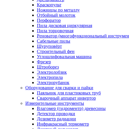
Краскопульт
Ножницы по металлу
Отбойный молоток
Перфоратор
Пила дисковая циркулярная
Пила торцовочная
Реноватор (многофункциональный инструмен
Сабельные пилы
Шуруповёрт
Строительный фен
Углошлифовальная машина
Фрезер
Штроборез
Электролобзик
Электропила
Электрорубанок
Оборудование для сварки и пайки
Паяльник для пластиковых труб
Сварочный аппарат инвертор
Измерительные инструменты
Влагомер (гидроментр) древесины
Детектор проводки
Дозиметр радиации
Инфракрасный термометр