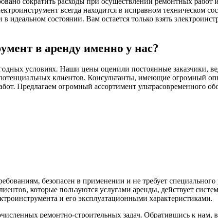
ровано сократить расходы при осуществлении ремонтных работ и 
ектроинструмент всегда находится в исправном техническом со
 идеальном состоянии. Вам остается только взять электроинстр
умент в аренду именно у нас?
годных условиях. Наши цены оценили постоянные заказчики, ве
потенциальных клиентов. Консультанты, имеющие огромный опыт
абот. Предлагаем огромный ассортимент ультрасовременного обо
ебованиям, безопасен в применении и не требует специального
иентов, которые пользуются услугами аренды, действует систе
ектроинструмента и его эксплуатационными характеристиками.
исленных ремонтно-строительных задач. Обратившись к нам, 