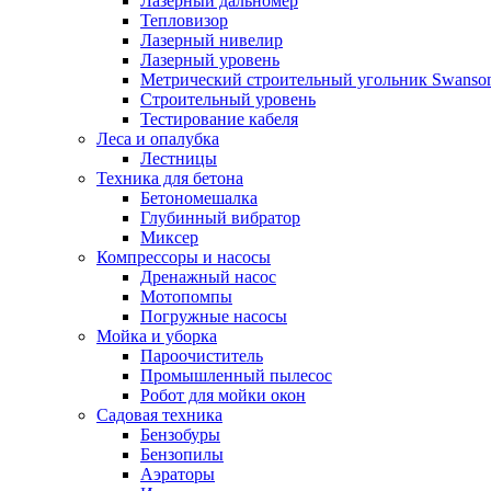
Лазерный дальномер
Тепловизор
Лазерный нивелир
Лазерный уровень
Метрический строительный угольник Swanso
Строительный уровень
Тестирование кабеля
Леса и опалубка
Лестницы
Техника для бетона
Бетономешалка
Глубинный вибратор
Миксер
Компрессоры и насосы
Дренажный насос
Мотопомпы
Погружные насосы
Мойка и уборка
Пароочиститель
Промышленный пылесос
Робот для мойки окон
Садовая техника
Бензобуры
Бензопилы
Аэраторы