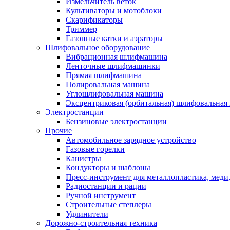
Измельчитель веток
Культиваторы и мотоблоки
Скарификаторы
Триммер
Газонные катки и аэраторы
Шлифовальное оборудование
Вибрационная шлифмашина
Ленточные шлифмашинки
Прямая шлифмашина
Полировальная машина
Углошлифовальная машина
Эксцентриковая (орбитальная) шлифовальная
Электростанции
Бензиновые электростанции
Прочие
Автомобильное зарядное устройство
Газовые горелки
Канистры
Кондукторы и шаблоны
Пресс-инструмент для металлопластика, меди
Радиостанции и рации
Ручной инструмент
Строительные степлеры
Удлинители
Дорожно-строительная техника