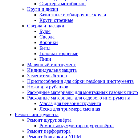
Стартеры мотоблоков
Круги и диски
Зачистные и обдирочные круги
Круги отрезные
Сверла и насадки
Буры
Сверла
Коронки
Биты
Головки торцевые
Пики
Малярный инструмент
Индивидуальня защита
Заменитель бетона
Приспособления для сбрки-разборки инструмента
Ножи для рубанков
Расходные материалы для монтажных газовых пист
Расходные материалы для садового инструмента
Масла для бензоинструмента
Леска для триммера сменная
Ремонт инструмента
Ремонт шуруповёрта
Ремонт аккумулятора шуруповёрта
Ремонт перфоратора
Ремонт болгарки и УШМ