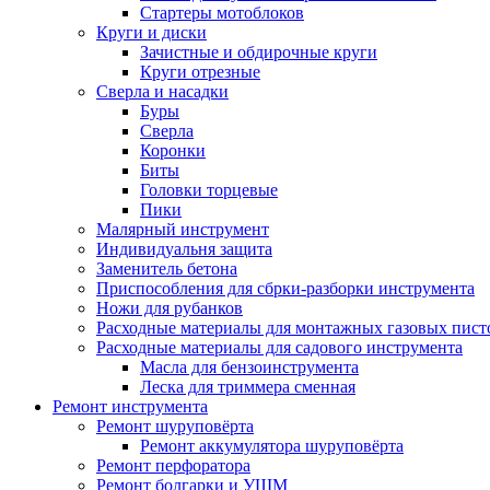
Стартеры мотоблоков
Круги и диски
Зачистные и обдирочные круги
Круги отрезные
Сверла и насадки
Буры
Сверла
Коронки
Биты
Головки торцевые
Пики
Малярный инструмент
Индивидуальня защита
Заменитель бетона
Приспособления для сбрки-разборки инструмента
Ножи для рубанков
Расходные материалы для монтажных газовых пист
Расходные материалы для садового инструмента
Масла для бензоинструмента
Леска для триммера сменная
Ремонт инструмента
Ремонт шуруповёрта
Ремонт аккумулятора шуруповёрта
Ремонт перфоратора
Ремонт болгарки и УШМ