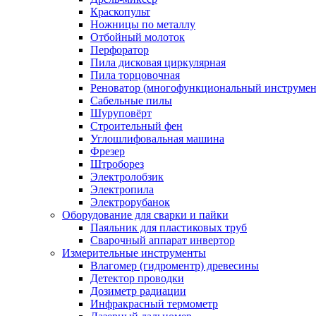
Краскопульт
Ножницы по металлу
Отбойный молоток
Перфоратор
Пила дисковая циркулярная
Пила торцовочная
Реноватор (многофункциональный инструмен
Сабельные пилы
Шуруповёрт
Строительный фен
Углошлифовальная машина
Фрезер
Штроборез
Электролобзик
Электропила
Электрорубанок
Оборудование для сварки и пайки
Паяльник для пластиковых труб
Сварочный аппарат инвертор
Измерительные инструменты
Влагомер (гидроментр) древесины
Детектор проводки
Дозиметр радиации
Инфракрасный термометр