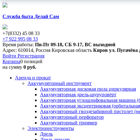
Служба быта Делай Сам
+7(8332) 45 08 33
+7 922 995 08 33
Время работы:
Пн-Пт 09-18
,
СБ 9-17
,
ВС выходной
Адрес:
610014
,
Россия
Кировская область
Киров
ул. Пугачёва 
Войти
Регистрация
Корзина
0 позиций
на сумму
0 руб.
Аренда и прокат
Аккумуляторный инструмент
Аккумуляторная дисковая пила циркулярная
Аккумуляторная дрель-шуруповёрт
Аккумуляторная углошлифовальная машина (б
Аккумуляторная эксцентриковая (орбитальна
Аккумуляторный гвоздезабивной пистолет (н
Аккумуляторный перфоратор
Аккумуляторный триммер
Электроинструменты
Дрель
Дрель-миксер