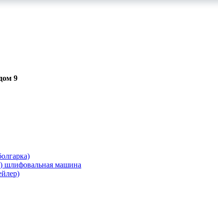
дом 9
олгарка)
я) шлифовальная машина
ейлер)