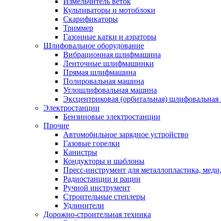
Измельчитель веток
Культиваторы и мотоблоки
Скарификаторы
Триммер
Газонные катки и аэраторы
Шлифовальное оборудование
Вибрационная шлифмашина
Ленточные шлифмашинки
Прямая шлифмашина
Полировальная машина
Углошлифовальная машина
Эксцентриковая (орбитальная) шлифовальная
Электростанции
Бензиновые электростанции
Прочие
Автомобильное зарядное устройство
Газовые горелки
Канистры
Кондукторы и шаблоны
Пресс-инструмент для металлопластика, меди
Радиостанции и рации
Ручной инструмент
Строительные степлеры
Удлинители
Дорожно-строительная техника