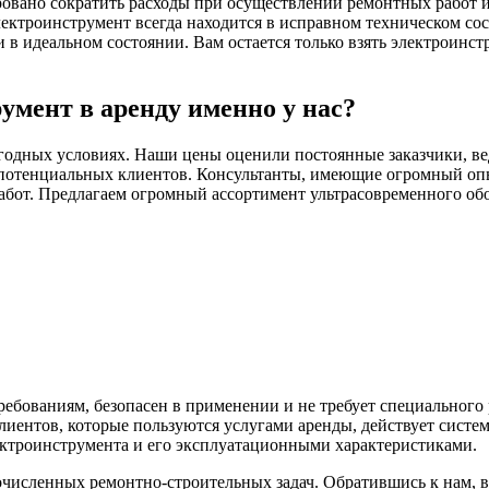
ровано сократить расходы при осуществлении ремонтных работ и 
ектроинструмент всегда находится в исправном техническом со
 идеальном состоянии. Вам остается только взять электроинстр
умент в аренду именно у нас?
годных условиях. Наши цены оценили постоянные заказчики, ве
потенциальных клиентов. Консультанты, имеющие огромный опыт
абот. Предлагаем огромный ассортимент ультрасовременного обо
ебованиям, безопасен в применении и не требует специального
иентов, которые пользуются услугами аренды, действует систе
ектроинструмента и его эксплуатационными характеристиками.
исленных ремонтно-строительных задач. Обратившись к нам, 