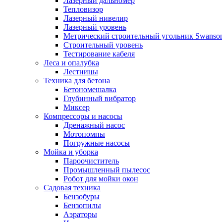
Лазерный дальномер
Тепловизор
Лазерный нивелир
Лазерный уровень
Метрический строительный угольник Swanso
Строительный уровень
Тестирование кабеля
Леса и опалубка
Лестницы
Техника для бетона
Бетономешалка
Глубинный вибратор
Миксер
Компрессоры и насосы
Дренажный насос
Мотопомпы
Погружные насосы
Мойка и уборка
Пароочиститель
Промышленный пылесос
Робот для мойки окон
Садовая техника
Бензобуры
Бензопилы
Аэраторы