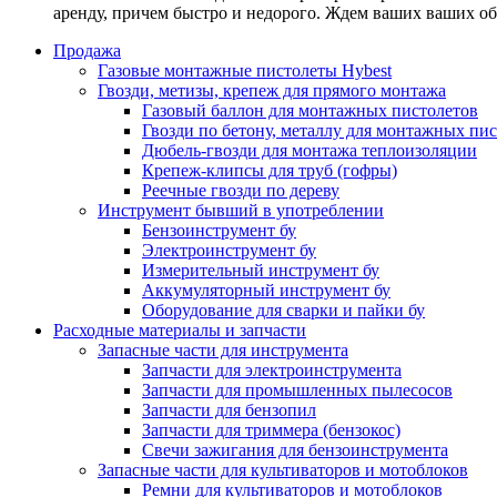
аренду, причем быстро и недорого. Ждем ваших ваших о
Продажа
Газовые монтажные пистолеты Hybest
Гвозди, метизы, крепеж для прямого монтажа
Газовый баллон для монтажных пистолетов
Гвозди по бетону, металлу для монтажных пи
Дюбель-гвозди для монтажа теплоизоляции
Крепеж-клипсы для труб (гофры)
Реечные гвозди по дереву
Инструмент бывший в употреблении
Бензоинструмент бу
Электроинструмент бу
Измерительный инструмент бу
Аккумуляторный инструмент бу
Оборудование для сварки и пайки бу
Расходные материалы и запчасти
Запасные части для инструмента
Запчасти для электроинструмента
Запчасти для промышленных пылесосов
Запчасти для бензопил
Запчасти для триммера (бензокос)
Свечи зажигания для бензоинструмента
Запасные части для культиваторов и мотоблоков
Ремни для культиваторов и мотоблоков