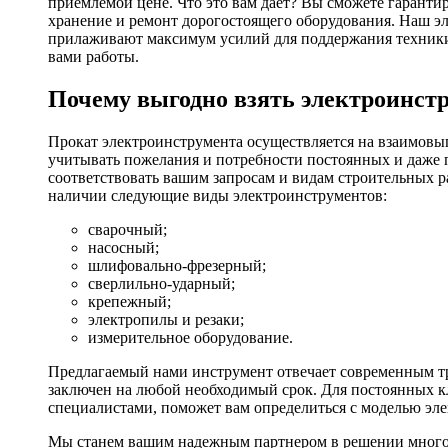
приемлемой цене. Что это вам дает? Вы сможете гаранти
хранение и ремонт дорогостоящего оборудования. Наш эл
прилаживают максимум усилий для поддержания техники в
вами работы.
Почему выгодно взять электроинстр
Прокат электроинструмента осуществляется на взаимовы
учитывать пожелания и потребности постоянных и даже 
соответствовать вашим запросам и видам строительных р
наличии следующие виды электроинструментов:
сварочный;
насосный;
шлифовально-фрезерный;
сверлильно-ударный;
крепежный;
электропилы и резаки;
измерительное оборудование.
Предлагаемый нами инструмент отвечает современным тр
заключен на любой необходимый срок. Для постоянных кл
специалистами, поможет вам определиться с моделью эл
Мы станем вашим надежным партнером в решении многоч