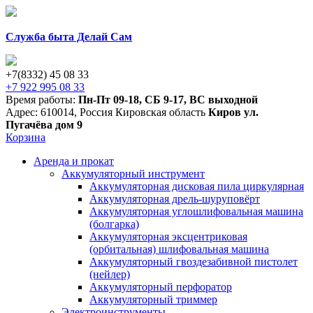
Служба быта Делай Сам
+7(8332) 45 08 33
+7 922 995 08 33
Время работы:
Пн-Пт 09-18
,
СБ 9-17
,
ВС выходной
Адрес:
610014
,
Россия
Кировская область
Киров
ул.
Пугачёва дом 9
Корзина
Аренда и прокат
Аккумуляторный инструмент
Аккумуляторная дисковая пила циркулярная
Аккумуляторная дрель-шуруповёрт
Аккумуляторная углошлифовальная машина
(болгарка)
Аккумуляторная эксцентриковая
(орбитальная) шлифовальная машина
Аккумуляторный гвоздезабивной пистолет
(нейлер)
Аккумуляторный перфоратор
Аккумуляторный триммер
Электроинструменты