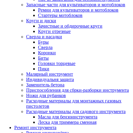
Запасные части для культиваторов и мотоблоков
Ремни для культиваторов и мотоблоков
Стартеры мотоблоков
Круги и диски
Зачистные и обдирочные круги
Круги отрезные
Сверла и насадки
Буры
Сверла
Коронки
Биты
Головки торцевые
Пики
Малярный инструмент
Индивидуальня защита
Заменитель бетона
Приспособления для сбрки-разборки инструмента
Ножи для рубанков
Расходные материалы для монтажных газовых
пистолетов
Расходные материалы для садового инструмента
Масла для бензоинструмента
Леска для триммера сменная
Ремонт инструмента
Ремонт шуруповёрта