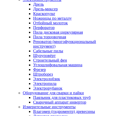
Дрель
Дрель-миксер
Краскопульт
Ножницы по металлу
Отбойный молоток
Перфоратор
Пила дисковая циркулярная
Пила торцовочная
Реноватор (многофункциональный
инструмент)
Сабельные пилы
Шуруповёрт
Строительный фен
Углошлифовальная машина
Фрезер
Штроборез
Электролобзик
Электропила
Электрорубанок
Оборудование для сварки и пайки
Паяльник для пластиковых труб
Сварочный аппарат инвертор
Измерительные инструменты
Влагомер (гидроментр) древесины