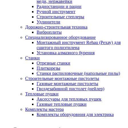
меди, нержавейки
Радиостанции и рации
Ручной инструмент
Строительные степлеры
Удлинители
Дорожно-строительная техника
Виброплиты
Специализированное оборудование
Монтажный инструмент Rehau (Рехау) для
сшитого полиэтилена
Установка алмазного бурения
Станки
Отрезные станки
Плиткорезы
Станки распиловочные (напольные пилы)
Строительные монтажные пистолеты
Газовые монтажные пистолеты
Гвоздезабивной пистолет (нейлер)
Тепловые пушки
Аксессуары для тепловых пушек
Газовые тепловые пушки
Комплекты мастера
Комплекты оборудовния для электрика