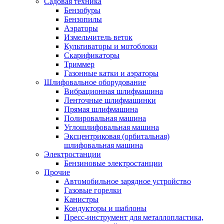
Садовая техника
Бензобуры
Бензопилы
Аэраторы
Измельчитель веток
Культиваторы и мотоблоки
Скарификаторы
Триммер
Газонные катки и аэраторы
Шлифовальное оборудование
Вибрационная шлифмашина
Ленточные шлифмашинки
Прямая шлифмашина
Полировальная машина
Углошлифовальная машина
Эксцентриковая (орбитальная)
шлифовальная машина
Электростанции
Бензиновые электростанции
Прочие
Автомобильное зарядное устройство
Газовые горелки
Канистры
Кондукторы и шаблоны
Пресс-инструмент для металлопластика,