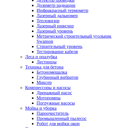
Детектор проводки
Дозиметр радиации
Инфракрасный термометр
Лазерный дальномер
Тепловизор
Лазерный нивелир
Лазерный уровень
Метрический строительный угольник
Swanson
Строительный уровень
Тестирование кабеля
Леса и опалубка
Лестницы
Техника для бетона
Бетономешалка
Глубинный вибратор
Миксер
Компрессоры и насосы
Дренажный насос
Мотопомпы
Погружные насосы
Мойка и уборка
Пароочиститель
Промышленный пылесос
Робот для мойки окон