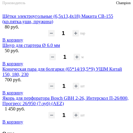
Производитель
Champion
Щётки электроугольные (6,5х13,4х18) Макита CB-155
(кр.пятка-уши, пружина)
80 руб.
пар
В корзину
Шнур для стартера Ø 6.0 мм
50 руб.
м
В корзину
Коническая пара для болгарки (65*14/19,5*9) УШМ Китай
150, 180, 230
700 руб.
шт
В корзину
Якорь для перфоратора Bosch GBH 2-26, Интерскол П-26/800,
Прогресс 26/950 (7-зуб) (AEZ)
1 450 руб.
шт
В корзину