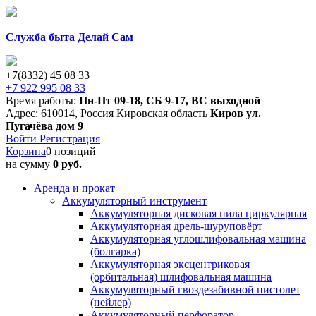
Служба быта Делай Сам
+7(8332) 45 08 33
+7 922 995 08 33
Время работы:
Пн-Пт 09-18
,
СБ 9-17
,
ВС выходной
Адрес:
610014
,
Россия
Кировская область
Киров
ул.
Пугачёва дом 9
Войти
Регистрация
Корзина
0 позиций
на сумму
0 руб.
Аренда и прокат
Аккумуляторный инструмент
Аккумуляторная дисковая пила циркулярная
Аккумуляторная дрель-шуруповёрт
Аккумуляторная углошлифовальная машина
(болгарка)
Аккумуляторная эксцентриковая
(орбитальная) шлифовальная машина
Аккумуляторный гвоздезабивной пистолет
(нейлер)
Аккумуляторный перфоратор