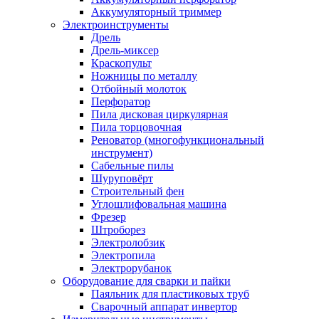
Аккумуляторный триммер
Электроинструменты
Дрель
Дрель-миксер
Краскопульт
Ножницы по металлу
Отбойный молоток
Перфоратор
Пила дисковая циркулярная
Пила торцовочная
Реноватор (многофункциональный
инструмент)
Сабельные пилы
Шуруповёрт
Строительный фен
Углошлифовальная машина
Фрезер
Штроборез
Электролобзик
Электропила
Электрорубанок
Оборудование для сварки и пайки
Паяльник для пластиковых труб
Сварочный аппарат инвертор