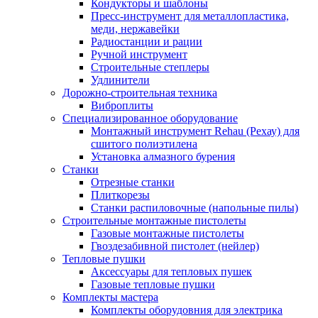
Кондукторы и шаблоны
Пресс-инструмент для металлопластика,
меди, нержавейки
Радиостанции и рации
Ручной инструмент
Строительные степлеры
Удлинители
Дорожно-строительная техника
Виброплиты
Специализированное оборудование
Монтажный инструмент Rehau (Рехау) для
сшитого полиэтилена
Установка алмазного бурения
Станки
Отрезные станки
Плиткорезы
Станки распиловочные (напольные пилы)
Строительные монтажные пистолеты
Газовые монтажные пистолеты
Гвоздезабивной пистолет (нейлер)
Тепловые пушки
Аксессуары для тепловых пушек
Газовые тепловые пушки
Комплекты мастера
Комплекты оборудовния для электрика