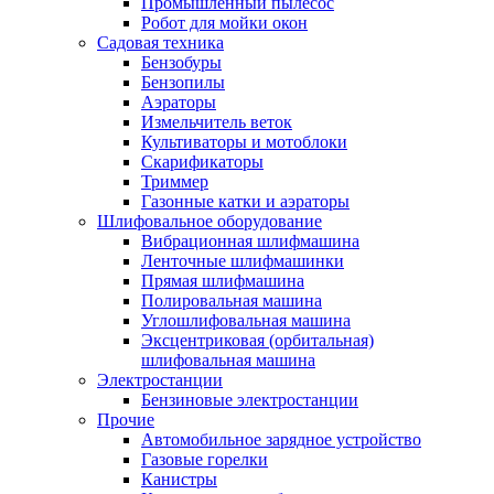
Промышленный пылесос
Робот для мойки окон
Садовая техника
Бензобуры
Бензопилы
Аэраторы
Измельчитель веток
Культиваторы и мотоблоки
Скарификаторы
Триммер
Газонные катки и аэраторы
Шлифовальное оборудование
Вибрационная шлифмашина
Ленточные шлифмашинки
Прямая шлифмашина
Полировальная машина
Углошлифовальная машина
Эксцентриковая (орбитальная)
шлифовальная машина
Электростанции
Бензиновые электростанции
Прочие
Автомобильное зарядное устройство
Газовые горелки
Канистры