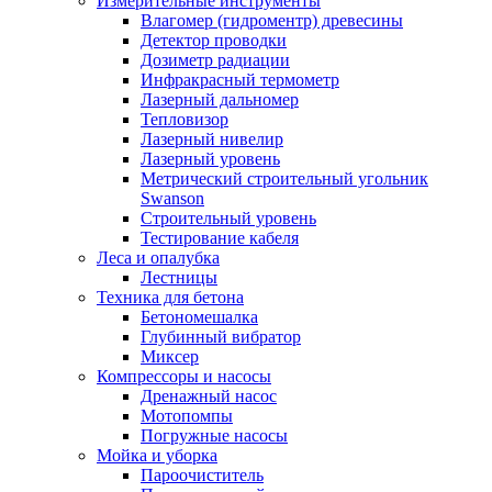
Измерительные инструменты
Влагомер (гидроментр) древесины
Детектор проводки
Дозиметр радиации
Инфракрасный термометр
Лазерный дальномер
Тепловизор
Лазерный нивелир
Лазерный уровень
Метрический строительный угольник
Swanson
Строительный уровень
Тестирование кабеля
Леса и опалубка
Лестницы
Техника для бетона
Бетономешалка
Глубинный вибратор
Миксер
Компрессоры и насосы
Дренажный насос
Мотопомпы
Погружные насосы
Мойка и уборка
Пароочиститель