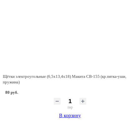
Щётки электроугольные (6,5х13,4х18) Макита CB-155 (кр.пятка-уши,
пружина)
80 руб.
пар
В корзину