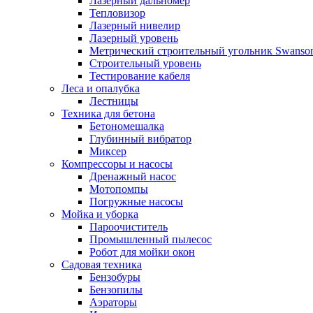
Лазерный дальномер
Тепловизор
Лазерный нивелир
Лазерный уровень
Метрический строительный угольник Swanso
Строительный уровень
Тестирование кабеля
Леса и опалубка
Лестницы
Техника для бетона
Бетономешалка
Глубинный вибратор
Миксер
Компрессоры и насосы
Дренажный насос
Мотопомпы
Погружные насосы
Мойка и уборка
Пароочиститель
Промышленный пылесос
Робот для мойки окон
Садовая техника
Бензобуры
Бензопилы
Аэраторы