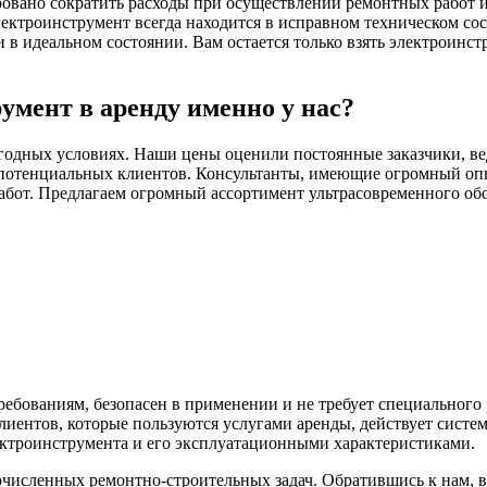
ровано сократить расходы при осуществлении ремонтных работ и 
ектроинструмент всегда находится в исправном техническом со
 идеальном состоянии. Вам остается только взять электроинстр
умент в аренду именно у нас?
годных условиях. Наши цены оценили постоянные заказчики, ве
потенциальных клиентов. Консультанты, имеющие огромный опыт
абот. Предлагаем огромный ассортимент ультрасовременного обо
ебованиям, безопасен в применении и не требует специального
иентов, которые пользуются услугами аренды, действует систе
ектроинструмента и его эксплуатационными характеристиками.
исленных ремонтно-строительных задач. Обратившись к нам, 