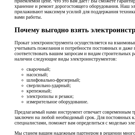
приемлемой цене. Что это вам дает? Вы сможете гаранти
хранение и ремонт дорогостоящего оборудования. Наш эл
прилаживают максимум усилий для поддержания техники в
вами работы.
Почему выгодно взять электроинстр
Прокат электроинструмента осуществляется на взаимовы
учитывать пожелания и потребности постоянных и даже 
соответствовать вашим запросам и видам строительных р
наличии следующие виды электроинструментов:
сварочный;
насосный;
шлифовально-фрезерный;
сверлильно-ударный;
крепежный;
электропилы и резаки;
измерительное оборудование.
Предлагаемый нами инструмент отвечает современным тр
заключен на любой необходимый срок. Для постоянных кл
специалистами, поможет вам определиться с моделью эл
Мы станем вашим надежным партнером в решении многоч