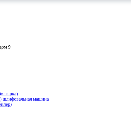
дом 9
олгарка)
я) шлифовальная машина
ейлер)