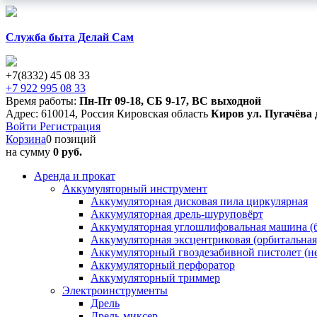
Служба быта Делай Сам
+7(8332) 45 08 33
+7 922 995 08 33
Время работы:
Пн-Пт 09-18
,
СБ 9-17
,
ВС выходной
Адрес:
610014
,
Россия
Кировская область
Киров
ул. Пугачёва 
Войти
Регистрация
Корзина
0 позиций
на сумму
0 руб.
Аренда и прокат
Аккумуляторный инструмент
Аккумуляторная дисковая пила циркулярная
Аккумуляторная дрель-шуруповёрт
Аккумуляторная углошлифовальная машина (б
Аккумуляторная эксцентриковая (орбитальна
Аккумуляторный гвоздезабивной пистолет (н
Аккумуляторный перфоратор
Аккумуляторный триммер
Электроинструменты
Дрель
Дрель-миксер