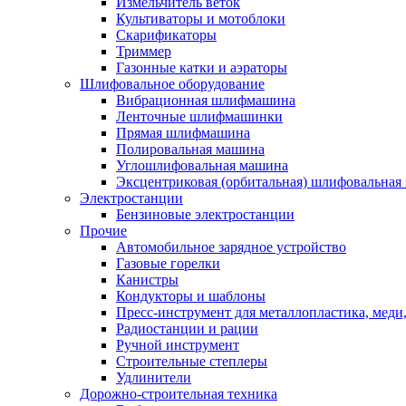
Измельчитель веток
Культиваторы и мотоблоки
Скарификаторы
Триммер
Газонные катки и аэраторы
Шлифовальное оборудование
Вибрационная шлифмашина
Ленточные шлифмашинки
Прямая шлифмашина
Полировальная машина
Углошлифовальная машина
Эксцентриковая (орбитальная) шлифовальная
Электростанции
Бензиновые электростанции
Прочие
Автомобильное зарядное устройство
Газовые горелки
Канистры
Кондукторы и шаблоны
Пресс-инструмент для металлопластика, меди
Радиостанции и рации
Ручной инструмент
Строительные степлеры
Удлинители
Дорожно-строительная техника