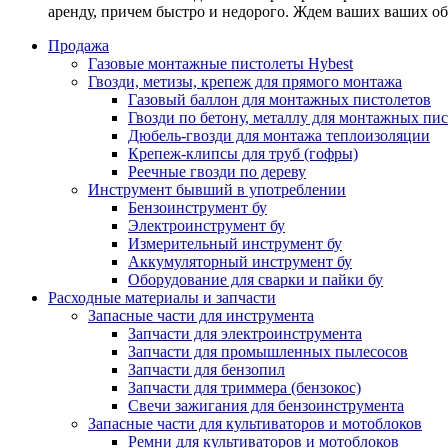
аренду, причем быстро и недорого. Ждем ваших ваших о
Продажа
Газовые монтажные пистолеты Hybest
Гвозди, метизы, крепеж для прямого монтажа
Газовый баллон для монтажных пистолетов
Гвозди по бетону, металлу для монтажных пи
Дюбель-гвозди для монтажа теплоизоляции
Крепеж-клипсы для труб (гофры)
Реечные гвозди по дереву
Инструмент бывший в употреблении
Бензоинструмент бу
Электроинструмент бу
Измерительный инструмент бу
Аккумуляторный инструмент бу
Оборудование для сварки и пайки бу
Расходные материалы и запчасти
Запасные части для инструмента
Запчасти для электроинструмента
Запчасти для промышленных пылесосов
Запчасти для бензопил
Запчасти для триммера (бензокос)
Свечи зажигания для бензоинструмента
Запасные части для культиваторов и мотоблоков
Ремни для культиваторов и мотоблоков