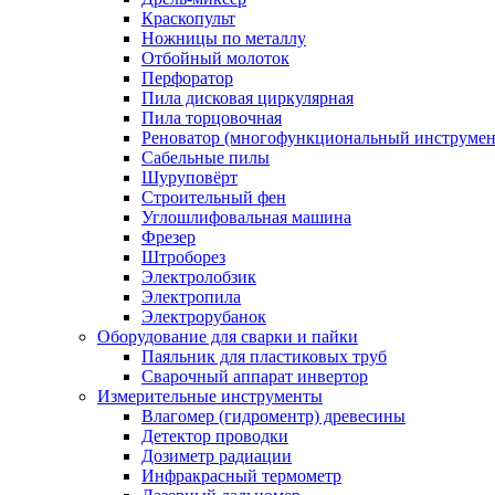
Краскопульт
Ножницы по металлу
Отбойный молоток
Перфоратор
Пила дисковая циркулярная
Пила торцовочная
Реноватор (многофункциональный инструмен
Сабельные пилы
Шуруповёрт
Строительный фен
Углошлифовальная машина
Фрезер
Штроборез
Электролобзик
Электропила
Электрорубанок
Оборудование для сварки и пайки
Паяльник для пластиковых труб
Сварочный аппарат инвертор
Измерительные инструменты
Влагомер (гидроментр) древесины
Детектор проводки
Дозиметр радиации
Инфракрасный термометр