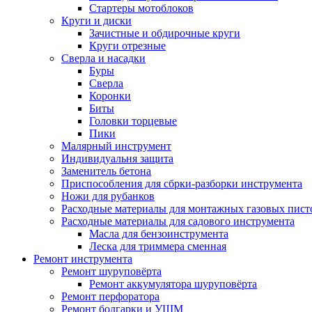
Стартеры мотоблоков
Круги и диски
Зачистные и обдирочные круги
Круги отрезные
Сверла и насадки
Буры
Сверла
Коронки
Биты
Головки торцевые
Пики
Малярный инструмент
Индивидуальня защита
Заменитель бетона
Приспособления для сбрки-разборки инструмента
Ножи для рубанков
Расходные материалы для монтажных газовых пист
Расходные материалы для садового инструмента
Масла для бензоинструмента
Леска для триммера сменная
Ремонт инструмента
Ремонт шуруповёрта
Ремонт аккумулятора шуруповёрта
Ремонт перфоратора
Ремонт болгарки и УШМ