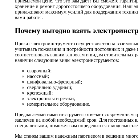
приемлемой цене. Что это вам дает? Вы сможете гаранти
хранение и ремонт дорогостоящего оборудования. Наш эл
прилаживают максимум усилий для поддержания техники в
вами работы.
Почему выгодно взять электроинстр
Прокат электроинструмента осуществляется на взаимовы
учитывать пожелания и потребности постоянных и даже 
соответствовать вашим запросам и видам строительных р
наличии следующие виды электроинструментов:
сварочный;
насосный;
шлифовально-фрезерный;
сверлильно-ударный;
крепежный;
электропилы и резаки;
измерительное оборудование.
Предлагаемый нами инструмент отвечает современным тр
заключен на любой необходимый срок. Для постоянных кл
специалистами, поможет вам определиться с моделью эл
Мы станем вашим надежным партнером в решении многоч