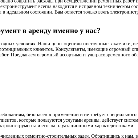
ровано сократить расходы при осуществлении ремонтных работ и 
ектроинструмент всегда находится в исправном техническом со
 идеальном состоянии. Вам остается только взять электроинстр
умент в аренду именно у нас?
годных условиях. Наши цены оценили постоянные заказчики, ве
потенциальных клиентов. Консультанты, имеющие огромный опыт
абот. Предлагаем огромный ассортимент ультрасовременного обо
ебованиям, безопасен в применении и не требует специального
иентов, которые пользуются услугами аренды, действует систе
ектроинструмента и его эксплуатационными характеристиками.
исленных ремонтно-строительных задач. Обратившись к нам, 