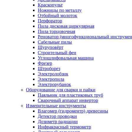
Краскопульт
Ножницы по металлу
Отбойный молоток
Перфоратор
Пила дисковая циркулярная
Пила торцовочная
Реноватор (многофункциональный инструмен
Сабельные пилы
Шуруповёрт
Строительный фен
Углошлифовальная машина
Фрезер
Штроборез
Электролобзик
Электропила
Электрорубанок
Оборудование для сварки и пайки
Паяльник для пластиковых труб
Сварочный аппарат инвертор
Измерительные инструменты
Влагомер (гидроментр) древесины
Детектор проводки
Дозиметр радиации
Инфракрасный термометр