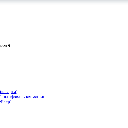
дом 9
олгарка)
я) шлифовальная машина
ейлер)