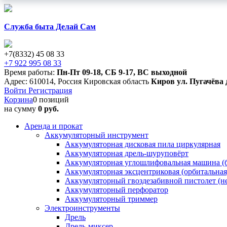
Служба быта Делай Сам
+7(8332) 45 08 33
+7 922 995 08 33
Время работы:
Пн-Пт 09-18
,
СБ 9-17
,
ВС выходной
Адрес:
610014
,
Россия
Кировская область
Киров
ул. Пугачёва 
Войти
Регистрация
Корзина
0 позиций
на сумму
0 руб.
Аренда и прокат
Аккумуляторный инструмент
Аккумуляторная дисковая пила циркулярная
Аккумуляторная дрель-шуруповёрт
Аккумуляторная углошлифовальная машина (б
Аккумуляторная эксцентриковая (орбитальна
Аккумуляторный гвоздезабивной пистолет (н
Аккумуляторный перфоратор
Аккумуляторный триммер
Электроинструменты
Дрель
Дрель-миксер