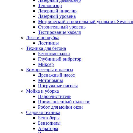
Лазерный дальномер
Тепловизор
Лазерный нивелир
Лазерный уровень
Метрический строительный угольник Swanso
Строительный уровень
Тестирование кабеля
Леса и опалубка
Лестницы
Техника для бетона
Бетономешалка
Глубинный вибратор
Миксер
Компрессоры и насосы
Дренажный насос
Мотопомпы
Погружные насосы
Мойка и уборка
Пароочиститель
Промышленный пылесос
Робот для мойки окон
Садовая техника
Бензобуры
Бензопилы
Аэраторы