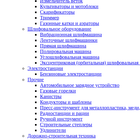
Измельчитель веток
Культиваторы и мотоблоки
Скарификаторы
Триммер
Газонные катки и аэраторы
Шлифовальное оборудование
Вибрационная шлифмашина
Ленточные шлифмашинки
Прямая шлифмашина
Полировальная машина
Углошлифовальная машина
Эксцентриковая (орбитальная) шлифовальная
Электростанции
Бензиновые электростанции
Прочие
Автомобильное зарядное устройство
Газовые горелки
Канистры
Кондукторы и шаблоны
Пресс-инструмент для металлопластика, меди
Радиостанции и рации
Ручной инструмент
Строительные степлеры
Удлинители
Дорожно-строительная техника