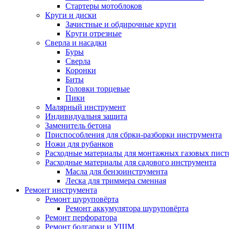
Стартеры мотоблоков
Круги и диски
Зачистные и обдирочные круги
Круги отрезные
Сверла и насадки
Буры
Сверла
Коронки
Биты
Головки торцевые
Пики
Малярный инструмент
Индивидуальня защита
Заменитель бетона
Приспособления для сбрки-разборки инструмента
Ножи для рубанков
Расходные материалы для монтажных газовых пист
Расходные материалы для садового инструмента
Масла для бензоинструмента
Леска для триммера сменная
Ремонт инструмента
Ремонт шуруповёрта
Ремонт аккумулятора шуруповёрта
Ремонт перфоратора
Ремонт болгарки и УШМ