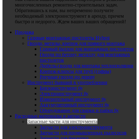
многочисленных ремонтно-строительных задач.
Обратившись к нам, вы непременно получите
необходимый электроинструмент в аренду, причем
быстро и недорого. Ждем ваших ваших обращений!
Продажа
Газовые монтажные пистолеты Hybest
Гвозди, метизы, крепеж для прямого монтажа
Газовый баллон для монтажных пистолетов
Гвозди по бетону, металлу для монтажных
пистолетов
Дюбель-гвозди для монтажа теплоизоляции
Крепеж-клипсы для труб (гофры)
Реечные гвозди по дереву
Инструмент бывший в употреблении
Бензоинструмент бу
Электроинструмент бу
Измерительный инструмент бу
Аккумуляторный инструмент бу
Оборудование для сварки и пайки бу
Расходные материалы и запчасти
Запасные части для инструмента
Запчасти для электроинструмента
Запчасти для промышленных пылесосов
Запчасти для бензопил