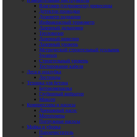
Измерительные инструменты
Влагомер (гидроментр) древесины
Детектор проводки
Дозиметр радиации
Инфракрасный термометр
Лазерный дальномер
Тепловизор
Лазерный нивелир
Лазерный уровень
Метрический строительный угольник
Swanson
Строительный уровень
Тестирование кабеля
Леса и опалубка
Лестницы
Техника для бетона
Бетономешалка
Глубинный вибратор
Миксер
Компрессоры и насосы
Дренажный насос
Мотопомпы
Погружные насосы
Мойка и уборка
Пароочиститель