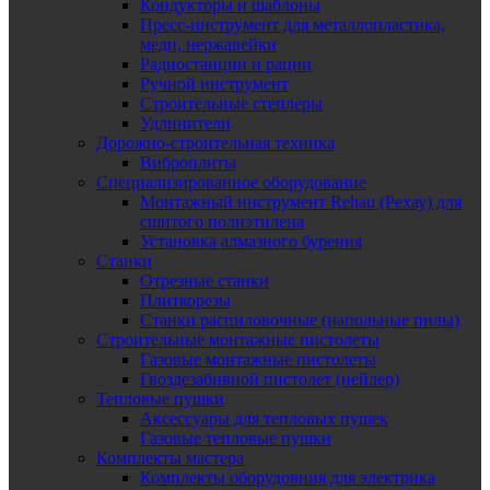
Кондукторы и шаблоны
Пресс-инструмент для металлопластика,
меди, нержавейки
Радиостанции и рации
Ручной инструмент
Строительные степлеры
Удлинители
Дорожно-строительная техника
Виброплиты
Специализированное оборудование
Монтажный инструмент Rehau (Рехау) для
сшитого полиэтилена
Установка алмазного бурения
Станки
Отрезные станки
Плиткорезы
Станки распиловочные (напольные пилы)
Строительные монтажные пистолеты
Газовые монтажные пистолеты
Гвоздезабивной пистолет (нейлер)
Тепловые пушки
Аксессуары для тепловых пушек
Газовые тепловые пушки
Комплекты мастера
Комплекты оборудовния для электрика