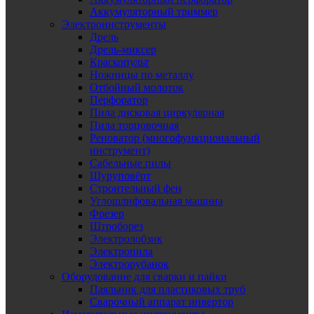
Аккумуляторный триммер
Электроинструменты
Дрель
Дрель-миксер
Краскопульт
Ножницы по металлу
Отбойный молоток
Перфоратор
Пила дисковая циркулярная
Пила торцовочная
Реноватор (многофункциональный
инструмент)
Сабельные пилы
Шуруповёрт
Строительный фен
Углошлифовальная машина
Фрезер
Штроборез
Электролобзик
Электропила
Электрорубанок
Оборудование для сварки и пайки
Паяльник для пластиковых труб
Сварочный аппарат инвертор