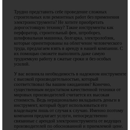
Трудно представить себе проведение сложных
строительных или ремонтных работ без применения
электроинструмента? Не хотите приобретать
дорогостоящую технику? Такие инструменты как
перфоратор, строительный фен, штроборез,
шлифовальная машинка, болгарка, электролобзик,
которые ориентированы на облегчение человеческого
труда, предлагаем взять в аренду в нашей компании. С
их помощью сможете выполнить даже самую
трудоемкую работу в сжатые сроки и без особых
усилий.
У вас возникла необходимость в надежном инструменте
с высокой производительностью, который
соответствовал бы вашим ожиданиям? Конечно,
существенным недостатком качественной техники от
мировых производителей считается их высокая
стоимость. Ведь нерационально вкладывать деньги в
инструмент, который будет использоваться его
владельцем лишь от случая к случаю. Именно поэтому
компания предлагает услуги, непосредственно
связанные с арендой электроинструмента от ведущих
производителей по обоснованной и приемлемой цене.