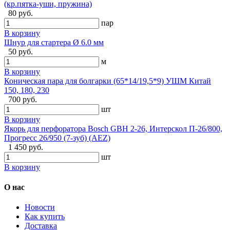
(кр.пятка-уши, пружина)
80 руб.
пар
В корзину
Шнур для стартера Ø 6.0 мм
50 руб.
м
В корзину
Коническая пара для болгарки (65*14/19,5*9) УШМ Китай
150, 180, 230
700 руб.
шт
В корзину
Якорь для перфоратора Bosch GBH 2-26, Интерскол П-26/800,
Прогресс 26/950 (7-зуб) (AEZ)
1 450 руб.
шт
В корзину
О нас
Новости
Как купить
Доставка