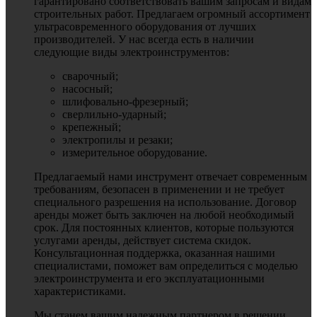
гарантировано соответствовать вашим запросам и видам
строительных работ. Предлагаем огромный ассортимент
ультрасовременного оборудования от лучших
производителей. У нас всегда есть в наличии
следующие виды электроинструментов:
сварочный;
насосный;
шлифовально-фрезерный;
сверлильно-ударный;
крепежный;
электропилы и резаки;
измерительное оборудование.
Предлагаемый нами инструмент отвечает современным
требованиям, безопасен в применении и не требует
специального разрешения на использование. Договор
аренды может быть заключен на любой необходимый
срок. Для постоянных клиентов, которые пользуются
услугами аренды, действует система скидок.
Консультационная поддержка, оказанная нашими
специалистами, поможет вам определиться с моделью
электроинструмента и его эксплуатационными
характеристиками.
Мы станем вашим надежным партнером в решении