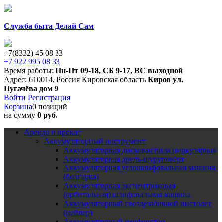
Служба быта Делай Сам
+7(8332) 45 08 33
+7 922 995 08 33
Время работы:
Пн-Пт 09-18
,
СБ 9-17
,
ВС выходной
Адрес:
610014
,
Россия
Кировская область
Киров
ул.
Пугачёва дом 9
Войти
Регистрация
Корзина
0 позиций
на сумму
0 руб.
Аренда и прокат
Аккумуляторный инструмент
Аккумуляторная дисковая пила циркулярная
Аккумуляторная дрель-шуруповёрт
Аккумуляторная углошлифовальная машина
(болгарка)
Аккумуляторная эксцентриковая
(орбитальная) шлифовальная машина
Аккумуляторный гвоздезабивной пистолет
(нейлер)
Аккумуляторный перфоратор