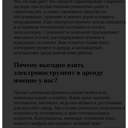
Что это вам дает? Вы сможете гарантировано сократить
расходы при осуществлении ремонтных работ и
строительстве, а также сэкономить средства на
обслуживание, хранение и ремонт дорогостоящего
оборудования. Наш электроинструмент всегда находится
в исправном техническом состоянии и готов к
эксплуатации. Специалисты компании прилаживают
максимум усилий для поддержания техники в
идеальном состоянии. Вам остается только взять
электроинструмент в аренду, и наслаждаться
результатами проделанной вами работы.
Почему выгодно взять
электроинструмент в аренду
именно у нас?
Прокат электроинструмента осуществляется на
взаимовыгодных условиях. Наши цены оценили
постоянные заказчики, ведь они являются доступными
для жителей города. Мы готовы учитывать пожелания и
потребности постоянных и даже потенциальных
клиентов. Консультанты, имеющие огромный опыт,
помогут выбрать инструмент, который будет