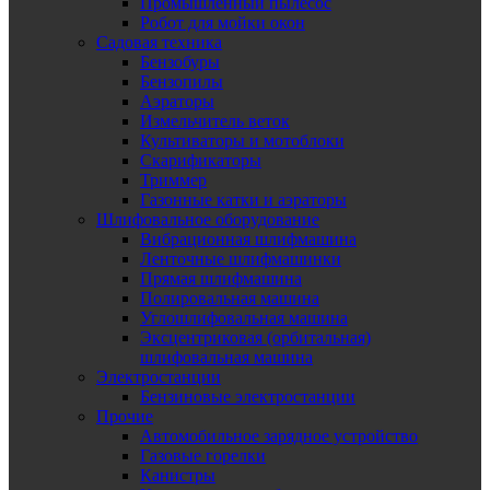
Промышленный пылесос
Робот для мойки окон
Садовая техника
Бензобуры
Бензопилы
Аэраторы
Измельчитель веток
Культиваторы и мотоблоки
Скарификаторы
Триммер
Газонные катки и аэраторы
Шлифовальное оборудование
Вибрационная шлифмашина
Ленточные шлифмашинки
Прямая шлифмашина
Полировальная машина
Углошлифовальная машина
Эксцентриковая (орбитальная)
шлифовальная машина
Электростанции
Бензиновые электростанции
Прочие
Автомобильное зарядное устройство
Газовые горелки
Канистры