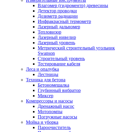
Измерительные инструменты
Влагомер (гидроментр) древесины
Детектор проводки
Дозиметр радиации
Инфракрасный термометр
Лазерный дальномер
Тепловизор
Лазерный нивелир
Лазерный уровень
Метрический строительный угольник
Swanson
Строительный уровень
Тестирование кабеля
Леса и опалубка
Лестницы
Техника для бетона
Бетономешалка
Глубинный вибратор
Миксер
Компрессоры и насосы
Дренажный насос
Мотопомпы
Погружные насосы
Мойка и уборка
Пароочиститель