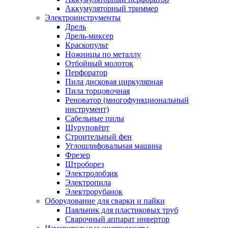
Аккумуляторный триммер
Электроинструменты
Дрель
Дрель-миксер
Краскопульт
Ножницы по металлу
Отбойный молоток
Перфоратор
Пила дисковая циркулярная
Пила торцовочная
Реноватор (многофункциональный
инструмент)
Сабельные пилы
Шуруповёрт
Строительный фен
Углошлифовальная машина
Фрезер
Штроборез
Электролобзик
Электропила
Электрорубанок
Оборудование для сварки и пайки
Паяльник для пластиковых труб
Сварочный аппарат инвертор