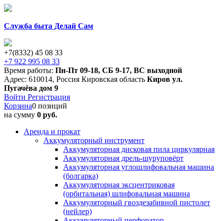
Служба быта Делай Сам
+7(8332) 45 08 33
+7 922 995 08 33
Время работы:
Пн-Пт 09-18
,
СБ 9-17
,
ВС выходной
Адрес:
610014
,
Россия
Кировская область
Киров
ул.
Пугачёва дом 9
Войти
Регистрация
Корзина
0 позиций
на сумму
0 руб.
Аренда и прокат
Аккумуляторный инструмент
Аккумуляторная дисковая пила циркулярная
Аккумуляторная дрель-шуруповёрт
Аккумуляторная углошлифовальная машина
(болгарка)
Аккумуляторная эксцентриковая
(орбитальная) шлифовальная машина
Аккумуляторный гвоздезабивной пистолет
(нейлер)
Аккумуляторный перфоратор