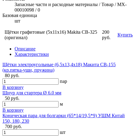
Запасные части и расходные материалы / Товар / MX-
00010098 / 0
Базовая единица
шт
Щётки графитовые (5x11x16) Makita СВ-325
200
Купить
(оригинал)
руб.
Описание
Характеристики
Щётки электроугольные (6,5х13,4х18) Макита CB-155
(кр.пятка-уши, пружина)
80 руб.
пар
В корзину
Шнур для стартера Ø 6.0 мм
50 руб.
м
В корзину
Коническая пара для болгарки (65*14/19,5*9) УШМ Китай
150, 180, 230
700 руб.
шт