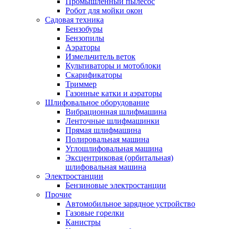
Промышленный пылесос
Робот для мойки окон
Садовая техника
Бензобуры
Бензопилы
Аэраторы
Измельчитель веток
Культиваторы и мотоблоки
Скарификаторы
Триммер
Газонные катки и аэраторы
Шлифовальное оборудование
Вибрационная шлифмашина
Ленточные шлифмашинки
Прямая шлифмашина
Полировальная машина
Углошлифовальная машина
Эксцентриковая (орбитальная)
шлифовальная машина
Электростанции
Бензиновые электростанции
Прочие
Автомобильное зарядное устройство
Газовые горелки
Канистры