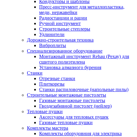
Кондукторы и шаблоны
Пресс-инструмент для металлопластика,
меди, нержавейки
Радиостанции и рации
Ручной инструмент
Строительные степлеры
Удлинители
Дорожно-строительная техника
Виброплиты
Специализированное оборудование
Монтажный инструмент Rehau (Рехау) для
сшитого полиэтилена
Установка алмазного бурения
Станки
Отрезные станки
Плиткорезы
Станки распиловочные (напольные пилы)
Строительные монтажные пистолеты
Газовые монтажные пистолеты
Гвоздезабивной пистолет (нейлер)
Тепловые пушки
Аксессуары для тепловых пушек
Газовые тепловые пушки
Комплекты мастера
Комплекты оборудовния для электрика