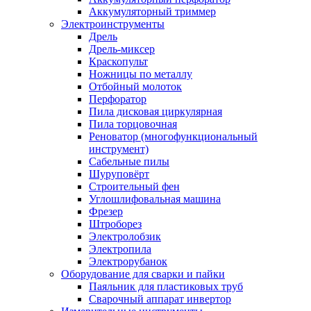
Аккумуляторный триммер
Электроинструменты
Дрель
Дрель-миксер
Краскопульт
Ножницы по металлу
Отбойный молоток
Перфоратор
Пила дисковая циркулярная
Пила торцовочная
Реноватор (многофункциональный
инструмент)
Сабельные пилы
Шуруповёрт
Строительный фен
Углошлифовальная машина
Фрезер
Штроборез
Электролобзик
Электропила
Электрорубанок
Оборудование для сварки и пайки
Паяльник для пластиковых труб
Сварочный аппарат инвертор