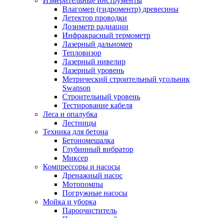
Измерительные инструменты
Влагомер (гидроментр) древесины
Детектор проводки
Дозиметр радиации
Инфракрасный термометр
Лазерный дальномер
Тепловизор
Лазерный нивелир
Лазерный уровень
Метрический строительный угольник
Swanson
Строительный уровень
Тестирование кабеля
Леса и опалубка
Лестницы
Техника для бетона
Бетономешалка
Глубинный вибратор
Миксер
Компрессоры и насосы
Дренажный насос
Мотопомпы
Погружные насосы
Мойка и уборка
Пароочиститель