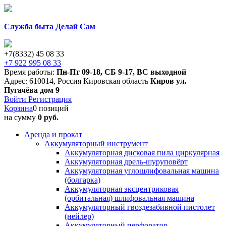
Служба быта Делай Сам
+7(8332) 45 08 33
+7 922 995 08 33
Время работы:
Пн-Пт 09-18
,
СБ 9-17
,
ВС выходной
Адрес:
610014
,
Россия
Кировская область
Киров
ул.
Пугачёва дом 9
Войти
Регистрация
Корзина
0 позиций
на сумму
0 руб.
Аренда и прокат
Аккумуляторный инструмент
Аккумуляторная дисковая пила циркулярная
Аккумуляторная дрель-шуруповёрт
Аккумуляторная углошлифовальная машина
(болгарка)
Аккумуляторная эксцентриковая
(орбитальная) шлифовальная машина
Аккумуляторный гвоздезабивной пистолет
(нейлер)
Аккумуляторный перфоратор