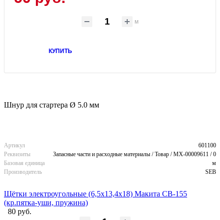
м
КУПИТЬ
Шнур для стартера Ø 5.0 мм
Артикул
601100
Реквизиты
Запасные части и расходные материалы / Товар / MX-00009611 / 0
Базовая единица
м
Производитель
SEB
Щётки электроугольные (6,5х13,4х18) Макита CB-155
(кр.пятка-уши, пружина)
80 руб.