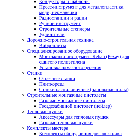
Кондукторы и шаблоны
Пресс-инструмент для металлопластика,
меди, нержавейки
Радиостанции и рации
Ручной инструмент
Строительные степлеры
Удлинители
Дорожно-строительная техника
Виброплиты
Специализированное оборудование
Монтажный инструмент Rehau (Рехау) для
сшитого полиэтилена
Установка алмазного бурения
Станки
Отрезные станки
Плиткорезы
Станки распиловочные (напольные пилы)
Строительные монтажные пистолеты
Газовые монтажные пистолеты
Гвоздезабивной пистолет (нейлер)
Тепловые пушки
Аксессуары для тепловых пушек
Газовые тепловые пушки
Комплекты мастера
Комплекты оборудовния для электрика