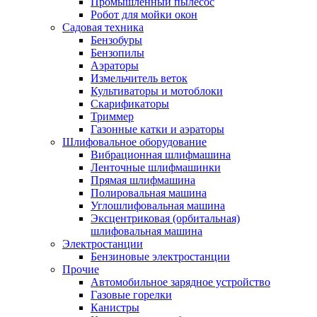
Промышленный пылесос
Робот для мойки окон
Садовая техника
Бензобуры
Бензопилы
Аэраторы
Измельчитель веток
Культиваторы и мотоблоки
Скарификаторы
Триммер
Газонные катки и аэраторы
Шлифовальное оборудование
Вибрационная шлифмашина
Ленточные шлифмашинки
Прямая шлифмашина
Полировальная машина
Углошлифовальная машина
Эксцентриковая (орбитальная)
шлифовальная машина
Электростанции
Бензиновые электростанции
Прочие
Автомобильное зарядное устройство
Газовые горелки
Канистры