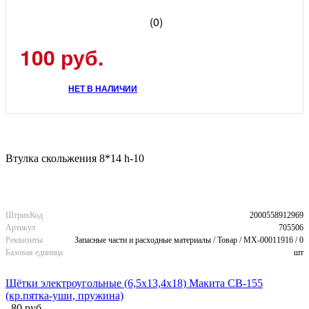
(0)
100 руб.
НЕТ В НАЛИЧИИ
Втулка скольжения 8*14 h-10
ШтрихКод
2000558912969
Артикул
705506
Реквизиты
Запасные части и расходные материалы / Товар / MX-00011916 / 0
Базовая единица
шт
Щётки электроугольные (6,5х13,4х18) Макита CB-155
(кр.пятка-уши, пружина)
80 руб.