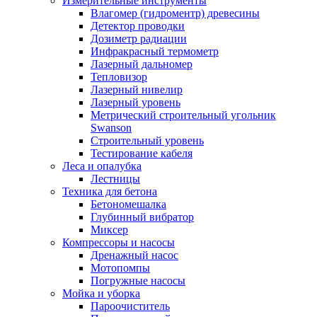
Измерительные инструменты
Влагомер (гидроментр) древесины
Детектор проводки
Дозиметр радиации
Инфракрасный термометр
Лазерный дальномер
Тепловизор
Лазерный нивелир
Лазерный уровень
Метрический строительный угольник
Swanson
Строительный уровень
Тестирование кабеля
Леса и опалубка
Лестницы
Техника для бетона
Бетономешалка
Глубинный вибратор
Миксер
Компрессоры и насосы
Дренажный насос
Мотопомпы
Погружные насосы
Мойка и уборка
Пароочиститель