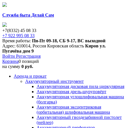
Служба быта Делай Сам
+7(8332) 45 08 33
+7 922 995 08 33
Время работы:
Пн-Пт 09-18
,
СБ 9-17
,
ВС выходной
Адрес:
610014
,
Россия
Кировская область
Киров
ул.
Пугачёва дом 9
Войти
Регистрация
Корзина
0 позиций
на сумму
0 руб.
Аренда и прокат
Аккумуляторный инструмент
Аккумуляторная дисковая пила циркулярная
Аккумуляторная дрель-шуруповёрт
Аккумуляторная углошлифовальная машина
(болгарка)
Аккумуляторная эксцентриковая
(орбитальная) шлифовальная машина
Аккумуляторный гвоздезабивной пистолет
(нейлер)
Аккумуляторный перфоратор