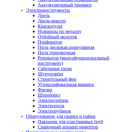
Аккумуляторный триммер
Электроинструменты
Дрель
Дрель-миксер
Краскопульт
Ножницы по металлу
Отбойный молоток
Перфоратор
Пила дисковая циркулярная
Пила торцовочная
Реноватор (многофункциональный
инструмент)
Сабельные пилы
Шуруповёрт
Строительный фен
Углошлифовальная машина
Фрезер
Штроборез
Электролобзик
Электропила
Электрорубанок
Оборудование для сварки и пайки
Паяльник для пластиковых труб
Сварочный аппарат инвертор