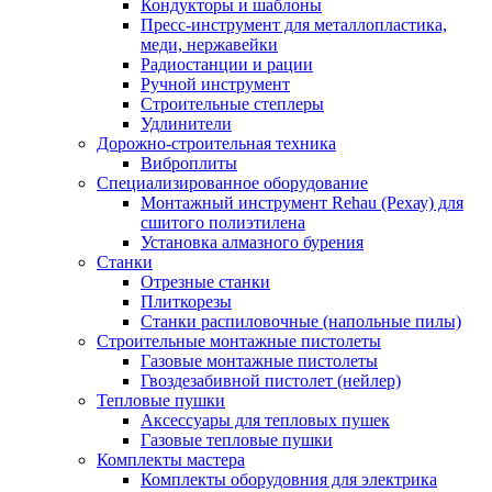
Кондукторы и шаблоны
Пресс-инструмент для металлопластика,
меди, нержавейки
Радиостанции и рации
Ручной инструмент
Строительные степлеры
Удлинители
Дорожно-строительная техника
Виброплиты
Специализированное оборудование
Монтажный инструмент Rehau (Рехау) для
сшитого полиэтилена
Установка алмазного бурения
Станки
Отрезные станки
Плиткорезы
Станки распиловочные (напольные пилы)
Строительные монтажные пистолеты
Газовые монтажные пистолеты
Гвоздезабивной пистолет (нейлер)
Тепловые пушки
Аксессуары для тепловых пушек
Газовые тепловые пушки
Комплекты мастера
Комплекты оборудовния для электрика