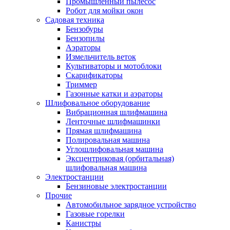
Промышленный пылесос
Робот для мойки окон
Садовая техника
Бензобуры
Бензопилы
Аэраторы
Измельчитель веток
Культиваторы и мотоблоки
Скарификаторы
Триммер
Газонные катки и аэраторы
Шлифовальное оборудование
Вибрационная шлифмашина
Ленточные шлифмашинки
Прямая шлифмашина
Полировальная машина
Углошлифовальная машина
Эксцентриковая (орбитальная)
шлифовальная машина
Электростанции
Бензиновые электростанции
Прочие
Автомобильное зарядное устройство
Газовые горелки
Канистры