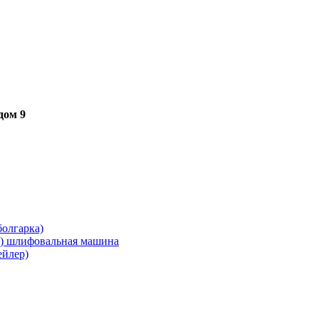
дом 9
олгарка)
я) шлифовальная машина
ейлер)