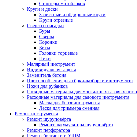
Стартеры мотоблоков
Круги и диски
Зачистные и обдирочные круги
Круги отрезные
Сверла и насадки
Буры
Сверла
Коронки
Биты
Головки торцевые
Пики
Малярный инструмент
Индивидуальня защита
Заменитель бетона
Приспособления для сбрки-разборки инструмента
Ножи для рубанков
Расходные материалы для монтажных газовых пист
Расходные материалы для садового инструмента
Масла для бензоинструмента
Леска для триммера сменная
Ремонт инструмента
Ремонт шуруповёрта
Ремонт аккумулятора шуруповёрта
Ремонт перфоратора
Ремонт болгарки и УШМ