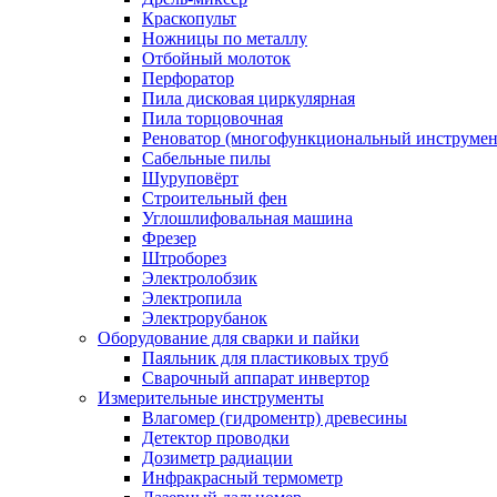
Краскопульт
Ножницы по металлу
Отбойный молоток
Перфоратор
Пила дисковая циркулярная
Пила торцовочная
Реноватор (многофункциональный инструмен
Сабельные пилы
Шуруповёрт
Строительный фен
Углошлифовальная машина
Фрезер
Штроборез
Электролобзик
Электропила
Электрорубанок
Оборудование для сварки и пайки
Паяльник для пластиковых труб
Сварочный аппарат инвертор
Измерительные инструменты
Влагомер (гидроментр) древесины
Детектор проводки
Дозиметр радиации
Инфракрасный термометр