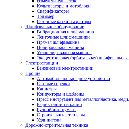
Измельчитель веток
Культиваторы и мотоблоки
Скарификаторы
Триммер
Газонные катки и аэраторы
Шлифовальное оборудование
Вибрационная шлифмашина
Ленточные шлифмашинки
Прямая шлифмашина
Полировальная машина
Углошлифовальная машина
Эксцентриковая (орбитальная) шлифовальная
Электростанции
Бензиновые электростанции
Прочие
Автомобильное зарядное устройство
Газовые горелки
Канистры
Кондукторы и шаблоны
Пресс-инструмент для металлопластика, меди
Радиостанции и рации
Ручной инструмент
Строительные степлеры
Удлинители
Дорожно-строительная техника