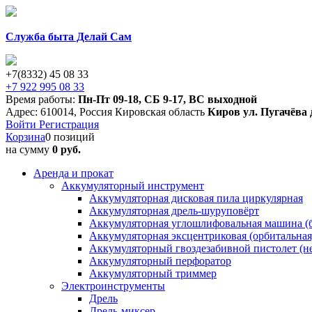
Служба быта Делай Сам
+7(8332) 45 08 33
+7 922 995 08 33
Время работы:
Пн-Пт 09-18
,
СБ 9-17
,
ВС выходной
Адрес:
610014
,
Россия
Кировская область
Киров
ул. Пугачёва 
Войти
Регистрация
Корзина
0 позиций
на сумму
0 руб.
Аренда и прокат
Аккумуляторный инструмент
Аккумуляторная дисковая пила циркулярная
Аккумуляторная дрель-шуруповёрт
Аккумуляторная углошлифовальная машина (б
Аккумуляторная эксцентриковая (орбитальна
Аккумуляторный гвоздезабивной пистолет (н
Аккумуляторный перфоратор
Аккумуляторный триммер
Электроинструменты
Дрель
Дрель-миксер