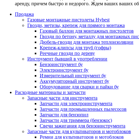
аренду, причем быстро и недорого. Ждем ваших ваших о
Продажа
Газовые монтажные пистолеты Hybest
Гвозди, метизы, крепеж для прямого монтажа
Газовый баллон для монтажных пистолетов
Гвозди по бетону, металлу для монтажных пи
Дюбель-гвозди для монтажа теплоизоляции
Крепеж-клипсы для труб (гофры)
Реечные гвозди по дереву
Инструмент бывший в употреблении
Бензоинструмент бу
Электроинструмент бу
Измерительный инструмент бу
Аккумуляторный инструмент бу
Оборудование для сварки и пайки бу
Расходные материалы и запчасти
Запасные части для инструмента
Запчасти для электроинструмента
Запчасти для промышленных пылесосов
Запчасти для бензопил
Запчасти для триммера (бензокос)
Свечи зажигания для бензоинструмента
Запасные части для культиваторов и мотоблоков
Ремни для культиваторов и мотоблоков