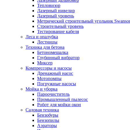
Лазерный дальномер
Тепловизор
Лазерный нивелир
Лазерный уровень
Метрический строительный угольник Swanso
Строительный уровень
Тестирование кабеля
Леса и опалубка
Лестницы
Техника для бетона
Бетономешалка
Глубинный вибратор
Миксер
Компрессоры и насосы
Дренажный насос
Мотопомпы
Погружные насосы
Мойка и уборка
Пароочиститель
Промышленный пылесос
Робот для мойки окон
Садовая техника
Бензобуры
Бензопилы
Аэраторы