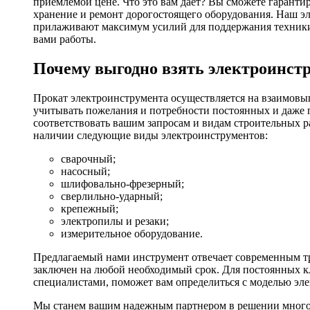
приемлемой цене. Что это вам дает? Вы сможете гаранти
хранение и ремонт дорогостоящего оборудования. Наш эл
прилаживают максимум усилий для поддержания техники в
вами работы.
Почему выгодно взять электроинстр
Прокат электроинструмента осуществляется на взаимовы
учитывать пожелания и потребности постоянных и даже 
соответствовать вашим запросам и видам строительных р
наличии следующие виды электроинструментов:
сварочный;
насосный;
шлифовально-фрезерный;
сверлильно-ударный;
крепежный;
электропилы и резаки;
измерительное оборудование.
Предлагаемый нами инструмент отвечает современным тр
заключен на любой необходимый срок. Для постоянных кл
специалистами, поможет вам определиться с моделью эл
Мы станем вашим надежным партнером в решении многоч