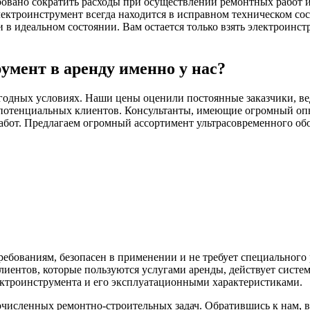
ровано сократить расходы при осуществлении ремонтных работ и 
ектроинструмент всегда находится в исправном техническом со
 идеальном состоянии. Вам остается только взять электроинстр
умент в аренду именно у нас?
годных условиях. Наши цены оценили постоянные заказчики, ве
потенциальных клиентов. Консультанты, имеющие огромный опыт
абот. Предлагаем огромный ассортимент ультрасовременного обо
ебованиям, безопасен в применении и не требует специального
иентов, которые пользуются услугами аренды, действует систе
ектроинструмента и его эксплуатационными характеристиками.
исленных ремонтно-строительных задач. Обратившись к нам, 