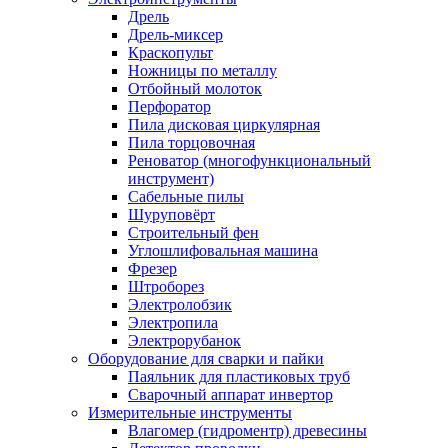
Дрель
Дрель-миксер
Краскопульт
Ножницы по металлу
Отбойный молоток
Перфоратор
Пила дисковая циркулярная
Пила торцовочная
Реноватор (многофункциональный
инструмент)
Сабельные пилы
Шуруповёрт
Строительный фен
Углошлифовальная машина
Фрезер
Штроборез
Электролобзик
Электропила
Электрорубанок
Оборудование для сварки и пайки
Паяльник для пластиковых труб
Сварочный аппарат инвертор
Измерительные инструменты
Влагомер (гидроментр) древесины