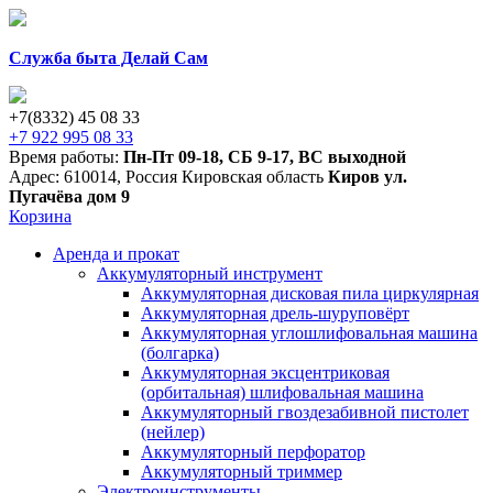
Служба быта Делай Сам
+7(8332) 45 08 33
+7 922 995 08 33
Время работы:
Пн-Пт 09-18
,
СБ 9-17
,
ВС выходной
Адрес:
610014
,
Россия
Кировская область
Киров
ул.
Пугачёва дом 9
Корзина
Аренда и прокат
Аккумуляторный инструмент
Аккумуляторная дисковая пила циркулярная
Аккумуляторная дрель-шуруповёрт
Аккумуляторная углошлифовальная машина
(болгарка)
Аккумуляторная эксцентриковая
(орбитальная) шлифовальная машина
Аккумуляторный гвоздезабивной пистолет
(нейлер)
Аккумуляторный перфоратор
Аккумуляторный триммер
Электроинструменты