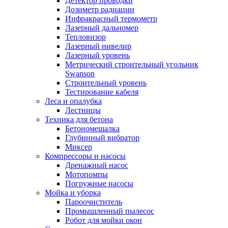
Детектор проводки
Дозиметр радиации
Инфракрасный термометр
Лазерный дальномер
Тепловизор
Лазерный нивелир
Лазерный уровень
Метрический строительный угольник
Swanson
Строительный уровень
Тестирование кабеля
Леса и опалубка
Лестницы
Техника для бетона
Бетономешалка
Глубинный вибратор
Миксер
Компрессоры и насосы
Дренажный насос
Мотопомпы
Погружные насосы
Мойка и уборка
Пароочиститель
Промышленный пылесос
Робот для мойки окон