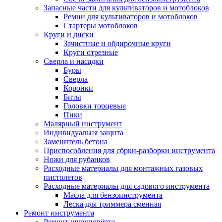
Запасные части для культиваторов и мотоблоков
Ремни для культиваторов и мотоблоков
Стартеры мотоблоков
Круги и диски
Зачистные и обдирочные круги
Круги отрезные
Сверла и насадки
Буры
Сверла
Коронки
Биты
Головки торцевые
Пики
Малярный инструмент
Индивидуальня защита
Заменитель бетона
Приспособления для сбрки-разборки инструмента
Ножи для рубанков
Расходные материалы для монтажных газовых
пистолетов
Расходные материалы для садового инструмента
Масла для бензоинструмента
Леска для триммера сменная
Ремонт инструмента
Ремонт шуруповёрта