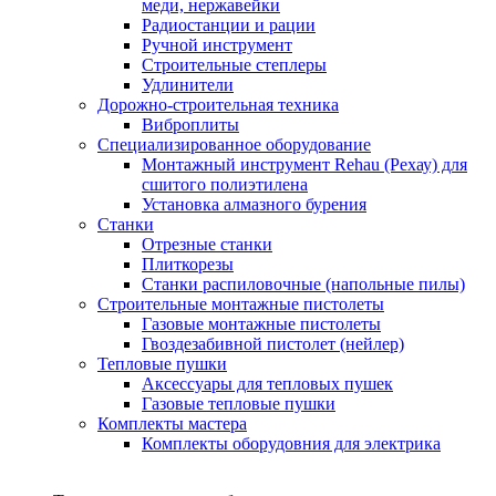
меди, нержавейки
Радиостанции и рации
Ручной инструмент
Строительные степлеры
Удлинители
Дорожно-строительная техника
Виброплиты
Специализированное оборудование
Монтажный инструмент Rehau (Рехау) для
сшитого полиэтилена
Установка алмазного бурения
Станки
Отрезные станки
Плиткорезы
Станки распиловочные (напольные пилы)
Строительные монтажные пистолеты
Газовые монтажные пистолеты
Гвоздезабивной пистолет (нейлер)
Тепловые пушки
Аксессуары для тепловых пушек
Газовые тепловые пушки
Комплекты мастера
Комплекты оборудовния для электрика