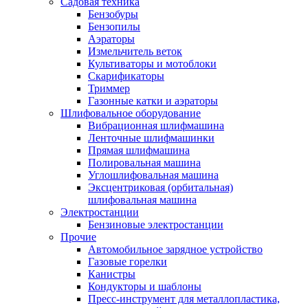
Садовая техника
Бензобуры
Бензопилы
Аэраторы
Измельчитель веток
Культиваторы и мотоблоки
Скарификаторы
Триммер
Газонные катки и аэраторы
Шлифовальное оборудование
Вибрационная шлифмашина
Ленточные шлифмашинки
Прямая шлифмашина
Полировальная машина
Углошлифовальная машина
Эксцентриковая (орбитальная)
шлифовальная машина
Электростанции
Бензиновые электростанции
Прочие
Автомобильное зарядное устройство
Газовые горелки
Канистры
Кондукторы и шаблоны
Пресс-инструмент для металлопластика,