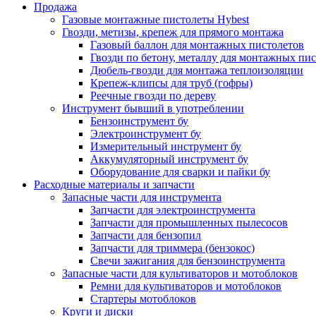
Продажа
Газовые монтажные пистолеты Hybest
Гвозди, метизы, крепеж для прямого монтажа
Газовый баллон для монтажных пистолетов
Гвозди по бетону, металлу для монтажных пи
Дюбель-гвозди для монтажа теплоизоляции
Крепеж-клипсы для труб (гофры)
Реечные гвозди по дереву
Инструмент бывший в употреблении
Бензоинструмент бу
Электроинструмент бу
Измерительный инструмент бу
Аккумуляторный инструмент бу
Оборудование для сварки и пайки бу
Расходные материалы и запчасти
Запасные части для инструмента
Запчасти для электроинструмента
Запчасти для промышленных пылесосов
Запчасти для бензопил
Запчасти для триммера (бензокос)
Свечи зажигания для бензоинструмента
Запасные части для культиваторов и мотоблоков
Ремни для культиваторов и мотоблоков
Стартеры мотоблоков
Круги и диски