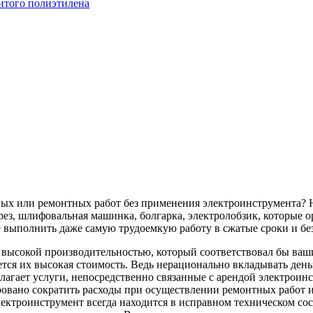
итого полиэтилена
ных или ремонтных работ без применения электроинструмента? 
ез, шлифовальная машинка, болгарка, электролобзик, которые о
 выполнить даже самую трудоемкую работу в сжатые сроки и бе
с высокой производительностью, который соответствовал бы в
тся их высокая стоимость. Ведь нерационально вкладывать деньг
лагает услуги, непосредственно связанные с арендой электроин
ровано сократить расходы при осуществлении ремонтных работ и 
ектроинструмент всегда находится в исправном техническом со