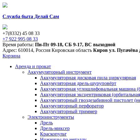
Служба быта Делай Сам
+7(8332) 45 08 33
+7 922 995 08 33
Время работы:
Пн-Пт 09-18
,
СБ 9-17
,
ВС выходной
Адрес:
610014
,
Россия
Кировская область
Киров
ул. Пугачёва 
Корзина
Аренда и прокат
Аккумуляторный инструмент
Аккумуляторная дисковая пила циркулярная
Аккумуляторная дрель-шуруповёрт
Аккумуляторная углошлифовальная машина (б
Аккумуляторная эксцентриковая (орбитальна
Аккумуляторный гвоздезабивной пистолет (н
Аккумуляторный перфоратор
Аккумуляторный триммер
Электроинструменты
Дрель
Дрель-миксер
Краскопульт
Ножницы по металлу