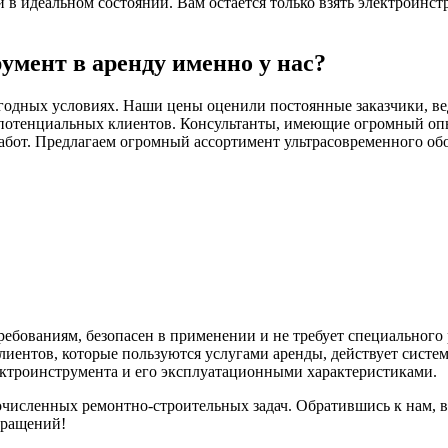
 идеальном состоянии. Вам остается только взять электроинстр
умент в аренду именно у нас?
годных условиях. Наши цены оценили постоянные заказчики, ве
потенциальных клиентов. Консультанты, имеющие огромный опыт
абот. Предлагаем огромный ассортимент ультрасовременного обо
ебованиям, безопасен в применении и не требует специального
иентов, которые пользуются услугами аренды, действует систе
ектроинструмента и его эксплуатационными характеристиками.
исленных ремонтно-строительных задач. Обратившись к нам, 
бращений!