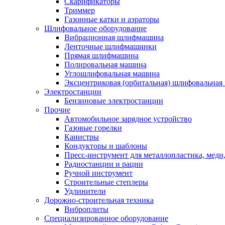
Скарификаторы
Триммер
Газонные катки и аэраторы
Шлифовальное оборудование
Вибрационная шлифмашина
Ленточные шлифмашинки
Прямая шлифмашина
Полировальная машина
Углошлифовальная машина
Эксцентриковая (орбитальная) шлифовальная
Электростанции
Бензиновые электростанции
Прочие
Автомобильное зарядное устройство
Газовые горелки
Канистры
Кондукторы и шаблоны
Пресс-инструмент для металлопластика, меди
Радиостанции и рации
Ручной инструмент
Строительные степлеры
Удлинители
Дорожно-строительная техника
Виброплиты
Специализированное оборудование