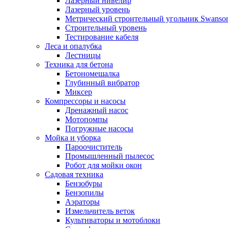
Лазерный нивелир
Лазерный уровень
Метрический строительный угольник Swanso
Строительный уровень
Тестирование кабеля
Леса и опалубка
Лестницы
Техника для бетона
Бетономешалка
Глубинный вибратор
Миксер
Компрессоры и насосы
Дренажный насос
Мотопомпы
Погружные насосы
Мойка и уборка
Пароочиститель
Промышленный пылесос
Робот для мойки окон
Садовая техника
Бензобуры
Бензопилы
Аэраторы
Измельчитель веток
Культиваторы и мотоблоки