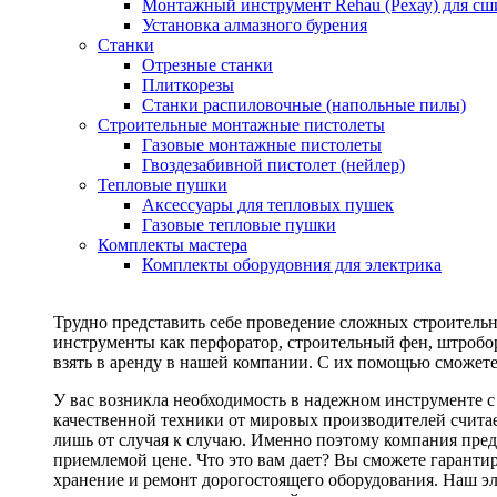
Монтажный инструмент Rehau (Рехау) для сш
Установка алмазного бурения
Станки
Отрезные станки
Плиткорезы
Станки распиловочные (напольные пилы)
Строительные монтажные пистолеты
Газовые монтажные пистолеты
Гвоздезабивной пистолет (нейлер)
Тепловые пушки
Аксессуары для тепловых пушек
Газовые тепловые пушки
Комплекты мастера
Комплекты оборудовния для электрика
Трудно представить себе проведение сложных строитель
инструменты как перфоратор, строительный фен, штробор
взять в аренду в нашей компании. С их помощью сможете
У вас возникла необходимость в надежном инструменте 
качественной техники от мировых производителей считае
лишь от случая к случаю. Именно поэтому компания пред
приемлемой цене. Что это вам дает? Вы сможете гаранти
хранение и ремонт дорогостоящего оборудования. Наш эл