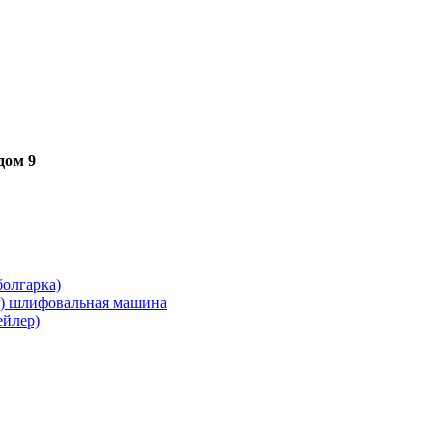
дом 9
олгарка)
я) шлифовальная машина
ейлер)