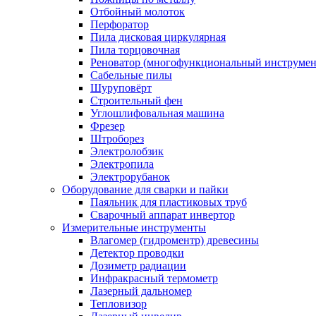
Отбойный молоток
Перфоратор
Пила дисковая циркулярная
Пила торцовочная
Реноватор (многофункциональный инструмен
Сабельные пилы
Шуруповёрт
Строительный фен
Углошлифовальная машина
Фрезер
Штроборез
Электролобзик
Электропила
Электрорубанок
Оборудование для сварки и пайки
Паяльник для пластиковых труб
Сварочный аппарат инвертор
Измерительные инструменты
Влагомер (гидроментр) древесины
Детектор проводки
Дозиметр радиации
Инфракрасный термометр
Лазерный дальномер
Тепловизор