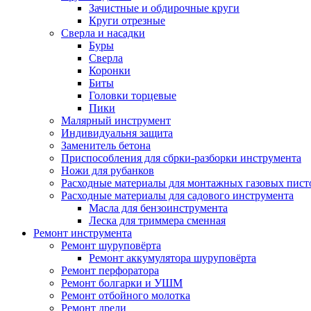
Зачистные и обдирочные круги
Круги отрезные
Сверла и насадки
Буры
Сверла
Коронки
Биты
Головки торцевые
Пики
Малярный инструмент
Индивидуальня защита
Заменитель бетона
Приспособления для сбрки-разборки инструмента
Ножи для рубанков
Расходные материалы для монтажных газовых пист
Расходные материалы для садового инструмента
Масла для бензоинструмента
Леска для триммера сменная
Ремонт инструмента
Ремонт шуруповёрта
Ремонт аккумулятора шуруповёрта
Ремонт перфоратора
Ремонт болгарки и УШМ
Ремонт отбойного молотка
Ремонт дрели