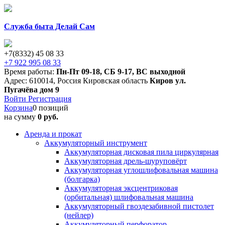
Служба быта Делай Сам
+7(8332) 45 08 33
+7 922 995 08 33
Время работы:
Пн-Пт 09-18
,
СБ 9-17
,
ВС выходной
Адрес:
610014
,
Россия
Кировская область
Киров
ул.
Пугачёва дом 9
Войти
Регистрация
Корзина
0 позиций
на сумму
0 руб.
Аренда и прокат
Аккумуляторный инструмент
Аккумуляторная дисковая пила циркулярная
Аккумуляторная дрель-шуруповёрт
Аккумуляторная углошлифовальная машина
(болгарка)
Аккумуляторная эксцентриковая
(орбитальная) шлифовальная машина
Аккумуляторный гвоздезабивной пистолет
(нейлер)
Аккумуляторный перфоратор