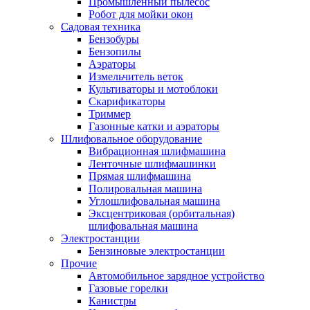
Промышленный пылесос
Робот для мойки окон
Садовая техника
Бензобуры
Бензопилы
Аэраторы
Измельчитель веток
Культиваторы и мотоблоки
Скарификаторы
Триммер
Газонные катки и аэраторы
Шлифовальное оборудование
Вибрационная шлифмашина
Ленточные шлифмашинки
Прямая шлифмашина
Полировальная машина
Углошлифовальная машина
Эксцентриковая (орбитальная)
шлифовальная машина
Электростанции
Бензиновые электростанции
Прочие
Автомобильное зарядное устройство
Газовые горелки
Канистры