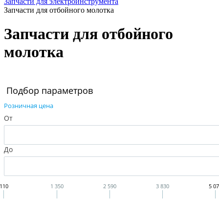
Запчасти для электроинструмента
Запчасти для отбойного молотка
Запчасти для отбойного
молотка
Подбор параметров
Розничная цена
От
До
110
1 350
2 590
3 830
5 0