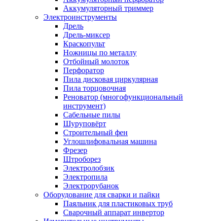
Аккумуляторный триммер
Электроинструменты
Дрель
Дрель-миксер
Краскопульт
Ножницы по металлу
Отбойный молоток
Перфоратор
Пила дисковая циркулярная
Пила торцовочная
Реноватор (многофункциональный
инструмент)
Сабельные пилы
Шуруповёрт
Строительный фен
Углошлифовальная машина
Фрезер
Штроборез
Электролобзик
Электропила
Электрорубанок
Оборудование для сварки и пайки
Паяльник для пластиковых труб
Сварочный аппарат инвертор