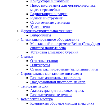
Кондукторы и шаблоны
Пресс-инструмент для металлопластика,
меди, нержавейки
Радиостанции и рации
Ручной инструмент
Строительные степлеры
Удлинители
Дорожно-строительная техника
Виброплиты
Специализированное оборудование
Монтажный инструмент Rehau (Рехау) для
сшитого полиэтилена
Установка алмазного бурения
Станки
Отрезные станки
Плиткорезы
Станки распиловочные (напольные пилы)
Строительные монтажные пистолеты
Газовые монтажные пистолеты
Гвоздезабивной пистолет (нейлер)
Тепловые пушки
Аксессуары для тепловых пушек
Газовые тепловые пушки
Комплекты мастера
Комплекты оборудовния для электрика