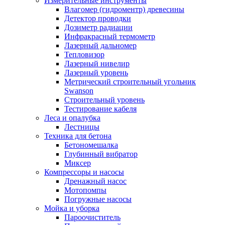
Измерительные инструменты
Влагомер (гидроментр) древесины
Детектор проводки
Дозиметр радиации
Инфракрасный термометр
Лазерный дальномер
Тепловизор
Лазерный нивелир
Лазерный уровень
Метрический строительный угольник
Swanson
Строительный уровень
Тестирование кабеля
Леса и опалубка
Лестницы
Техника для бетона
Бетономешалка
Глубинный вибратор
Миксер
Компрессоры и насосы
Дренажный насос
Мотопомпы
Погружные насосы
Мойка и уборка
Пароочиститель