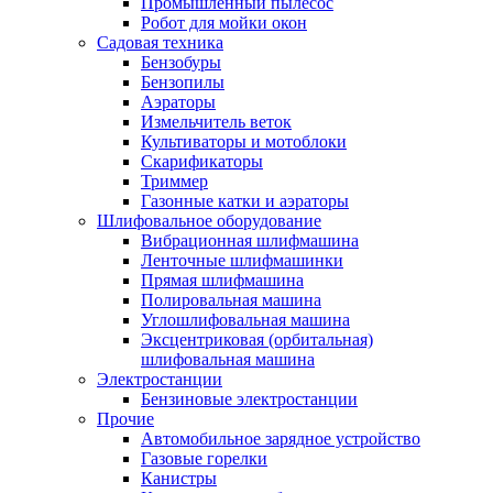
Промышленный пылесос
Робот для мойки окон
Садовая техника
Бензобуры
Бензопилы
Аэраторы
Измельчитель веток
Культиваторы и мотоблоки
Скарификаторы
Триммер
Газонные катки и аэраторы
Шлифовальное оборудование
Вибрационная шлифмашина
Ленточные шлифмашинки
Прямая шлифмашина
Полировальная машина
Углошлифовальная машина
Эксцентриковая (орбитальная)
шлифовальная машина
Электростанции
Бензиновые электростанции
Прочие
Автомобильное зарядное устройство
Газовые горелки
Канистры