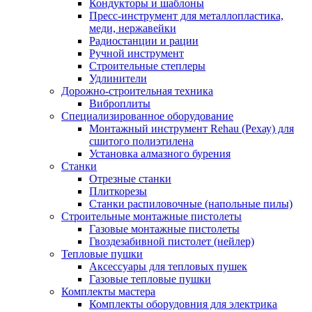
Кондукторы и шаблоны
Пресс-инструмент для металлопластика,
меди, нержавейки
Радиостанции и рации
Ручной инструмент
Строительные степлеры
Удлинители
Дорожно-строительная техника
Виброплиты
Специализированное оборудование
Монтажный инструмент Rehau (Рехау) для
сшитого полиэтилена
Установка алмазного бурения
Станки
Отрезные станки
Плиткорезы
Станки распиловочные (напольные пилы)
Строительные монтажные пистолеты
Газовые монтажные пистолеты
Гвоздезабивной пистолет (нейлер)
Тепловые пушки
Аксессуары для тепловых пушек
Газовые тепловые пушки
Комплекты мастера
Комплекты оборудовния для электрика