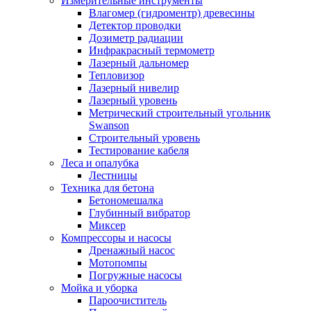
Измерительные инструменты
Влагомер (гидроментр) древесины
Детектор проводки
Дозиметр радиации
Инфракрасный термометр
Лазерный дальномер
Тепловизор
Лазерный нивелир
Лазерный уровень
Метрический строительный угольник
Swanson
Строительный уровень
Тестирование кабеля
Леса и опалубка
Лестницы
Техника для бетона
Бетономешалка
Глубинный вибратор
Миксер
Компрессоры и насосы
Дренажный насос
Мотопомпы
Погружные насосы
Мойка и уборка
Пароочиститель