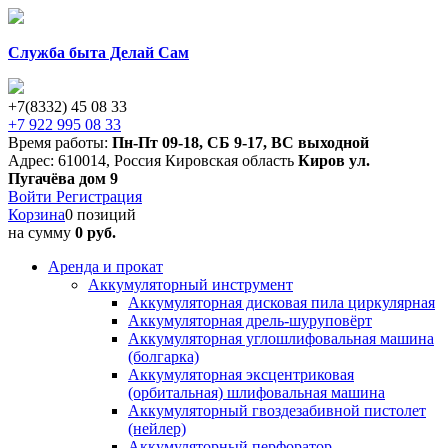
Служба быта Делай Сам
+7(8332) 45 08 33
+7 922 995 08 33
Время работы:
Пн-Пт 09-18
,
СБ 9-17
,
ВС выходной
Адрес:
610014
,
Россия
Кировская область
Киров
ул.
Пугачёва дом 9
Войти
Регистрация
Корзина
0 позиций
на сумму
0 руб.
Аренда и прокат
Аккумуляторный инструмент
Аккумуляторная дисковая пила циркулярная
Аккумуляторная дрель-шуруповёрт
Аккумуляторная углошлифовальная машина
(болгарка)
Аккумуляторная эксцентриковая
(орбитальная) шлифовальная машина
Аккумуляторный гвоздезабивной пистолет
(нейлер)
Аккумуляторный перфоратор