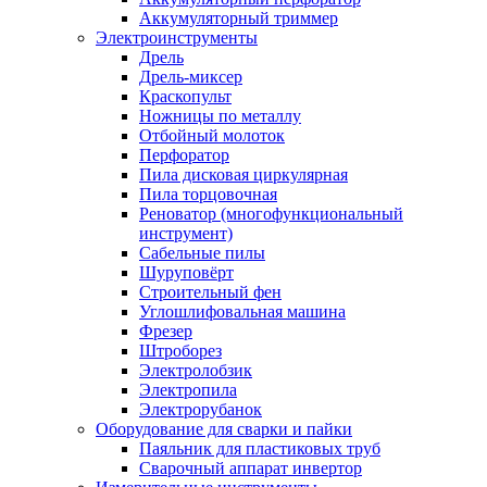
Аккумуляторный триммер
Электроинструменты
Дрель
Дрель-миксер
Краскопульт
Ножницы по металлу
Отбойный молоток
Перфоратор
Пила дисковая циркулярная
Пила торцовочная
Реноватор (многофункциональный
инструмент)
Сабельные пилы
Шуруповёрт
Строительный фен
Углошлифовальная машина
Фрезер
Штроборез
Электролобзик
Электропила
Электрорубанок
Оборудование для сварки и пайки
Паяльник для пластиковых труб
Сварочный аппарат инвертор