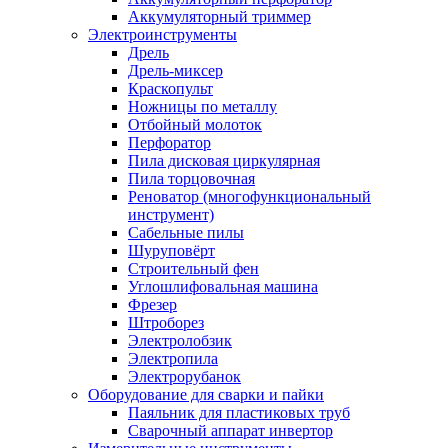
Аккумуляторный триммер
Электроинструменты
Дрель
Дрель-миксер
Краскопульт
Ножницы по металлу
Отбойный молоток
Перфоратор
Пила дисковая циркулярная
Пила торцовочная
Реноватор (многофункциональный
инструмент)
Сабельные пилы
Шуруповёрт
Строительный фен
Углошлифовальная машина
Фрезер
Штроборез
Электролобзик
Электропила
Электрорубанок
Оборудование для сварки и пайки
Паяльник для пластиковых труб
Сварочный аппарат инвертор