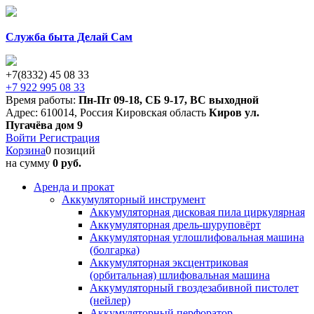
Служба быта Делай Сам
+7(8332) 45 08 33
+7 922 995 08 33
Время работы:
Пн-Пт 09-18
,
СБ 9-17
,
ВС выходной
Адрес:
610014
,
Россия
Кировская область
Киров
ул.
Пугачёва дом 9
Войти
Регистрация
Корзина
0 позиций
на сумму
0 руб.
Аренда и прокат
Аккумуляторный инструмент
Аккумуляторная дисковая пила циркулярная
Аккумуляторная дрель-шуруповёрт
Аккумуляторная углошлифовальная машина
(болгарка)
Аккумуляторная эксцентриковая
(орбитальная) шлифовальная машина
Аккумуляторный гвоздезабивной пистолет
(нейлер)
Аккумуляторный перфоратор