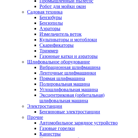
Промышленный пылесос
Робот для мойки окон
Садовая техника
Бензобуры
Бензопилы
Аэраторы
Измельчитель веток
Культиваторы и мотоблоки
Скарификаторы
Триммер
Газонные катки и аэраторы
Шлифовальное оборудование
Вибрационная шлифмашина
Ленточные шлифмашинки
Прямая шлифмашина
Полировальная машина
Углошлифовальная машина
Эксцентриковая (орбитальная)
шлифовальная машина
Электростанции
Бензиновые электростанции
Прочие
Автомобильное зарядное устройство
Газовые горелки
Канистры