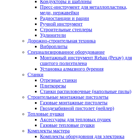
Кондукторы и шаблоны
Пресс-инструмент для металлопластика,
меди, нержавейки
Радиостанции и рации
Ручной инструмент
Строительные степлеры
Удлинители
Дорожно-строительная техника
Виброплиты
Специализированное оборудование
Монтажный инструмент Rehau (Рехау) для
сшитого полиэтилена
Установка алмазного бурения
Станки
Отрезные станки
Плиткорезы
Станки распиловочные (напольные пилы)
Строительные монтажные пистолеты
Газовые монтажные пистолеты
Гвоздезабивной пистолет (нейлер)
Тепловые пушки
Аксессуары для тепловых пушек
Газовые тепловые пушки
Комплекты мастера
Комплекты оборудовния для электрика