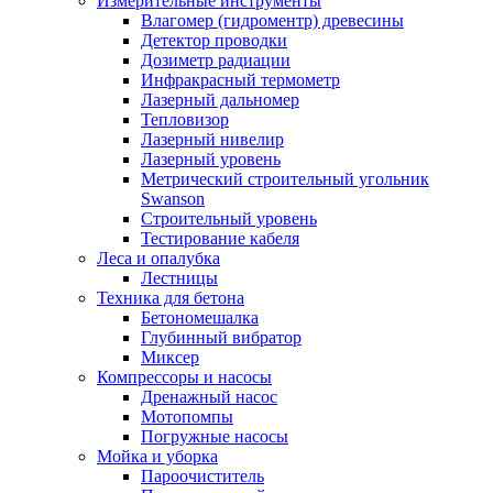
Измерительные инструменты
Влагомер (гидроментр) древесины
Детектор проводки
Дозиметр радиации
Инфракрасный термометр
Лазерный дальномер
Тепловизор
Лазерный нивелир
Лазерный уровень
Метрический строительный угольник
Swanson
Строительный уровень
Тестирование кабеля
Леса и опалубка
Лестницы
Техника для бетона
Бетономешалка
Глубинный вибратор
Миксер
Компрессоры и насосы
Дренажный насос
Мотопомпы
Погружные насосы
Мойка и уборка
Пароочиститель