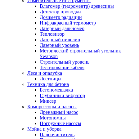
Измерительные инструменты
Влагомер (гидроментр) древесины
Детектор проводки
Дозиметр радиации
Инфракрасный термометр
Лазерный дальномер
Тепловизор
Лазерный нивелир
Лазерный уровень
Метрический строительный угольник
Swanson
Строительный уровень
Тестирование кабеля
Леса и опалубка
Лестницы
Техника для бетона
Бетономешалка
Глубинный вибратор
Миксер
Компрессоры и насосы
Дренажный насос
Мотопомпы
Погружные насосы
Мойка и уборка
Пароочиститель