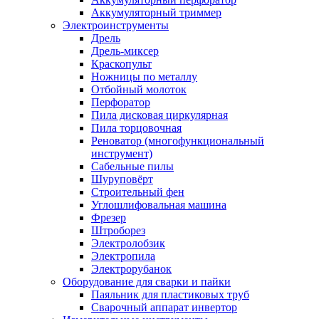
Аккумуляторный триммер
Электроинструменты
Дрель
Дрель-миксер
Краскопульт
Ножницы по металлу
Отбойный молоток
Перфоратор
Пила дисковая циркулярная
Пила торцовочная
Реноватор (многофункциональный
инструмент)
Сабельные пилы
Шуруповёрт
Строительный фен
Углошлифовальная машина
Фрезер
Штроборез
Электролобзик
Электропила
Электрорубанок
Оборудование для сварки и пайки
Паяльник для пластиковых труб
Сварочный аппарат инвертор