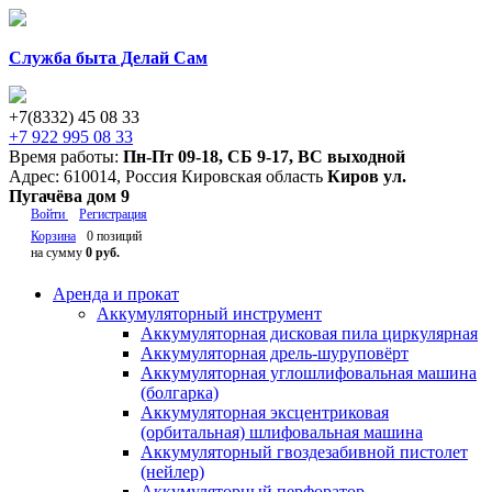
Служба быта Делай Сам
+7(8332) 45 08 33
+7 922 995 08 33
Время работы:
Пн-Пт 09-18
,
СБ 9-17
,
ВС выходной
Адрес:
610014
,
Россия
Кировская область
Киров
ул.
Пугачёва дом 9
Войти
Регистрация
Корзина
0 позиций
на сумму
0 руб.
Аренда и прокат
Аккумуляторный инструмент
Аккумуляторная дисковая пила циркулярная
Аккумуляторная дрель-шуруповёрт
Аккумуляторная углошлифовальная машина
(болгарка)
Аккумуляторная эксцентриковая
(орбитальная) шлифовальная машина
Аккумуляторный гвоздезабивной пистолет
(нейлер)
Аккумуляторный перфоратор