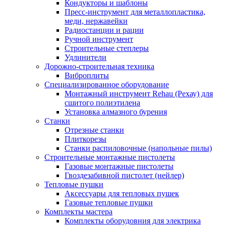
Кондукторы и шаблоны
Пресс-инструмент для металлопластика,
меди, нержавейки
Радиостанции и рации
Ручной инструмент
Строительные степлеры
Удлинители
Дорожно-строительная техника
Виброплиты
Специализированное оборудование
Монтажный инструмент Rehau (Рехау) для
сшитого полиэтилена
Установка алмазного бурения
Станки
Отрезные станки
Плиткорезы
Станки распиловочные (напольные пилы)
Строительные монтажные пистолеты
Газовые монтажные пистолеты
Гвоздезабивной пистолет (нейлер)
Тепловые пушки
Аксессуары для тепловых пушек
Газовые тепловые пушки
Комплекты мастера
Комплекты оборудовния для электрика