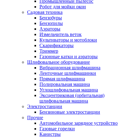
Промышленный пылесос
Робот для мойки окон
Садовая техника
Бензобуры
Бензопилы
Аэраторы
Измельчитель веток
Культиваторы и мотоблоки
Скарификаторы
Триммер
Газонные катки и аэраторы
Шлифовальное оборудование
Вибрационная шлифмашина
Ленточные шлифмашинки
Прямая шлифмашина
Полировальная машина
Углошлифовальная машина
Эксцентриковая (орбитальная)
шлифовальная машина
Электростанции
Бензиновые электростанции
Прочие
Автомобильное зарядное устройство
Газовые горелки
Канистры