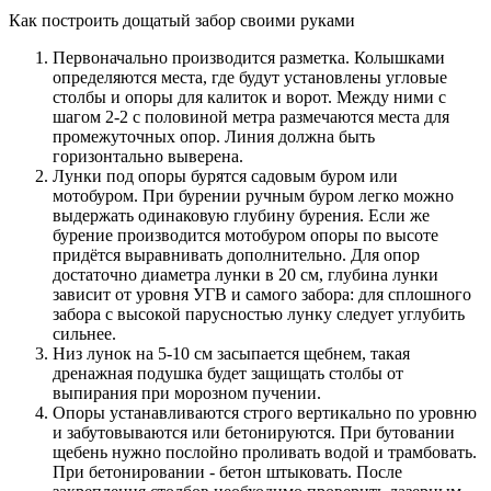
Как построить дощатый забор своими руками
Первоначально производится разметка. Колышками
определяются места, где будут установлены угловые
столбы и опоры для калиток и ворот. Между ними с
шагом 2-2 с половиной метра размечаются места для
промежуточных опор. Линия должна быть
горизонтально выверена.
Лунки под опоры бурятся садовым буром или
мотобуром. При бурении ручным буром легко можно
выдержать одинаковую глубину бурения. Если же
бурение производится мотобуром опоры по высоте
придётся выравнивать дополнительно. Для опор
достаточно диаметра лунки в 20 см, глубина лунки
зависит от уровня УГВ и самого забора: для сплошного
забора с высокой парусностью лунку следует углубить
сильнее.
Низ лунок на 5-10 см засыпается щебнем, такая
дренажная подушка будет защищать столбы от
выпирания при морозном пучении.
Опоры устанавливаются строго вертикально по уровню
и забутовываются или бетонируются. При бутовании
щебень нужно послойно проливать водой и трамбовать.
При бетонировании - бетон штыковать. После