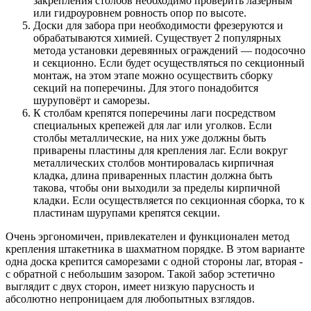
закрепления столбов необходимо проверить лазерным
или гидроуровнем ровность опор по высоте.
Доски для забора при необходимости фрезеруются и
обрабатываются химией. Существует 2 популярных
метода установки деревянных ограждений — подосочно
и секционно. Если будет осуществляться по секционный
монтаж, на этом этапе можно осуществить сборку
секций на поперечины. Для этого понадобится
шуруповёрт и саморезы.
К столбам крепятся поперечины лаги посредством
специальных крепежей для лаг или уголков. Если
столбы металлические, на них уже должны быть
приварены пластины для крепления лаг. Если вокруг
металлических столбов монтировалась кирпичная
кладка, длина приваренных пластин должна быть
такова, чтобы они выходили за пределы кирпичной
кладки. Если осуществляется по секционная сборка, то к
пластинам шурупами крепятся секции.
Очень эргономичен, привлекателен и функционален метод
крепления штакетника в шахматном порядке. В этом варианте
одна доска крепится саморезами с одной стороны лаг, вторая -
с обратной с небольшим зазором. Такой забор эстетично
выглядит с двух сторон, имеет низкую парусность и
абсолютно непроницаем для любопытных взглядов.