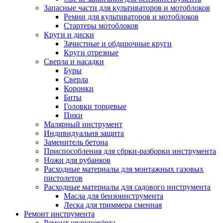
Запасные части для культиваторов и мотоблоков
Ремни для культиваторов и мотоблоков
Стартеры мотоблоков
Круги и диски
Зачистные и обдирочные круги
Круги отрезные
Сверла и насадки
Буры
Сверла
Коронки
Биты
Головки торцевые
Пики
Малярный инструмент
Индивидуальня защита
Заменитель бетона
Приспособления для сбрки-разборки инструмента
Ножи для рубанков
Расходные материалы для монтажных газовых
пистолетов
Расходные материалы для садового инструмента
Масла для бензоинструмента
Леска для триммера сменная
Ремонт инструмента
Ремонт шуруповёрта