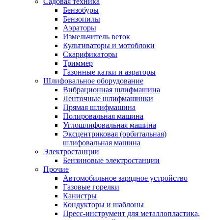
Садовая техника
Бензобуры
Бензопилы
Аэраторы
Измельчитель веток
Культиваторы и мотоблоки
Скарификаторы
Триммер
Газонные катки и аэраторы
Шлифовальное оборудование
Вибрационная шлифмашина
Ленточные шлифмашинки
Прямая шлифмашина
Полировальная машина
Углошлифовальная машина
Эксцентриковая (орбитальная)
шлифовальная машина
Электростанции
Бензиновые электростанции
Прочие
Автомобильное зарядное устройство
Газовые горелки
Канистры
Кондукторы и шаблоны
Пресс-инструмент для металлопластика,