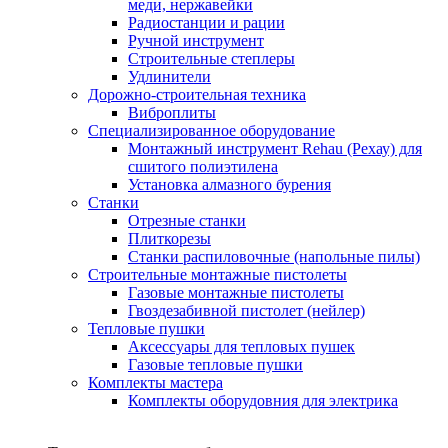
меди, нержавейки
Радиостанции и рации
Ручной инструмент
Строительные степлеры
Удлинители
Дорожно-строительная техника
Виброплиты
Специализированное оборудование
Монтажный инструмент Rehau (Рехау) для
сшитого полиэтилена
Установка алмазного бурения
Станки
Отрезные станки
Плиткорезы
Станки распиловочные (напольные пилы)
Строительные монтажные пистолеты
Газовые монтажные пистолеты
Гвоздезабивной пистолет (нейлер)
Тепловые пушки
Аксессуары для тепловых пушек
Газовые тепловые пушки
Комплекты мастера
Комплекты оборудовния для электрика