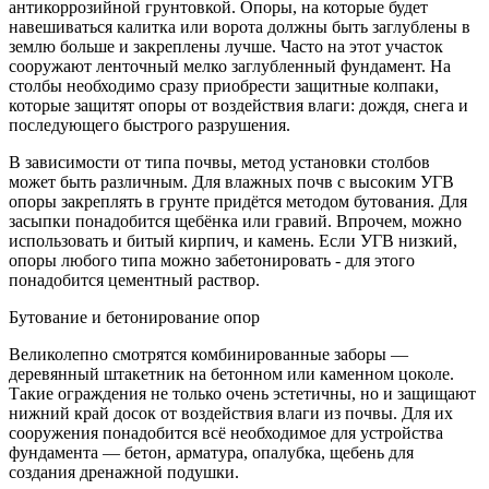
антикоррозийной грунтовкой. Опоры, на которые будет
навешиваться калитка или ворота должны быть заглублены в
землю больше и закреплены лучше. Часто на этот участок
сооружают ленточный мелко заглубленный фундамент. На
столбы необходимо сразу приобрести защитные колпаки,
которые защитят опоры от воздействия влаги: дождя, снега и
последующего быстрого разрушения.
В зависимости от типа почвы, метод установки столбов
может быть различным. Для влажных почв с высоким УГВ
опоры закреплять в грунте придётся методом бутования. Для
засыпки понадобится щебёнка или гравий. Впрочем, можно
использовать и битый кирпич, и камень. Если УГВ низкий,
опоры любого типа можно забетонировать - для этого
понадобится цементный раствор.
Бутование и бетонирование опор
Великолепно смотрятся комбинированные заборы —
деревянный штакетник на бетонном или каменном цоколе.
Такие ограждения не только очень эстетичны, но и защищают
нижний край досок от воздействия влаги из почвы. Для их
сооружения понадобится всё необходимое для устройства
фундамента — бетон, арматура, опалубка, щебень для
создания дренажной подушки.