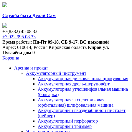
Служба быта Делай Сам
+7(8332) 45 08 33
+7 922 995 08 33
Время работы:
Пн-Пт 09-18
,
СБ 9-17
,
ВС выходной
Адрес:
610014
,
Россия
Кировская область
Киров
ул.
Пугачёва дом 9
Корзина
Аренда и прокат
Аккумуляторный инструмент
Аккумуляторная дисковая пила циркулярная
Аккумуляторная дрель-шуруповёрт
Аккумуляторная углошлифовальная машина
(болгарка)
Аккумуляторная эксцентриковая
(орбитальная) шлифовальная машина
Аккумуляторный гвоздезабивной пистолет
(нейлер)
Аккумуляторный перфоратор
Аккумуляторный триммер
Электроинструменты