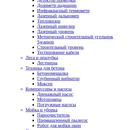
Детектор проводки
Дозиметр радиации
Инфракрасный термометр
Лазерный дальномер
Тепловизор
Лазерный нивелир
Лазерный уровень
Метрический строительный угольник
Swanson
Строительный уровень
Тестирование кабеля
Леса и опалубка
Лестницы
Техника для бетона
Бетономешалка
Глубинный вибратор
Миксер
Компрессоры и насосы
Дренажный насос
Мотопомпы
Погружные насосы
Мойка и уборка
Пароочиститель
Промышленный пылесос
Робот для мойки окон