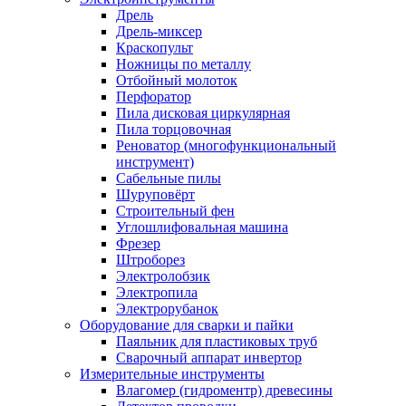
Дрель
Дрель-миксер
Краскопульт
Ножницы по металлу
Отбойный молоток
Перфоратор
Пила дисковая циркулярная
Пила торцовочная
Реноватор (многофункциональный
инструмент)
Сабельные пилы
Шуруповёрт
Строительный фен
Углошлифовальная машина
Фрезер
Штроборез
Электролобзик
Электропила
Электрорубанок
Оборудование для сварки и пайки
Паяльник для пластиковых труб
Сварочный аппарат инвертор
Измерительные инструменты
Влагомер (гидроментр) древесины