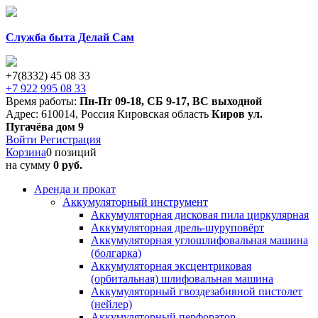
Служба быта Делай Сам
+7(8332) 45 08 33
+7 922 995 08 33
Время работы:
Пн-Пт 09-18
,
СБ 9-17
,
ВС выходной
Адрес:
610014
,
Россия
Кировская область
Киров
ул.
Пугачёва дом 9
Войти
Регистрация
Корзина
0 позиций
на сумму
0 руб.
Аренда и прокат
Аккумуляторный инструмент
Аккумуляторная дисковая пила циркулярная
Аккумуляторная дрель-шуруповёрт
Аккумуляторная углошлифовальная машина
(болгарка)
Аккумуляторная эксцентриковая
(орбитальная) шлифовальная машина
Аккумуляторный гвоздезабивной пистолет
(нейлер)
Аккумуляторный перфоратор