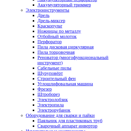
Аккумуляторный триммер
Электроинструменты
Дрель
Дрель-миксер
Краскопульт
Ножницы по металлу
Отбойный молоток
Перфоратор
Пила дисковая циркулярная
Пила торцовочная
Реноватор (многофункциональный
инструмент)
Сабельные пилы
Шуруповёрт
Строительный фен
Углошлифовальная машина
Фрезер
Штроборез
Электролобзик
Электропила
Электрорубанок
Оборудование для сварки и пайки
Паяльник для пластиковых труб
Сварочный аппарат инвертор