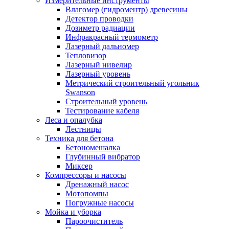
Измерительные инструменты
Влагомер (гидроментр) древесины
Детектор проводки
Дозиметр радиации
Инфракрасный термометр
Лазерный дальномер
Тепловизор
Лазерный нивелир
Лазерный уровень
Метрический строительный угольник
Swanson
Строительный уровень
Тестирование кабеля
Леса и опалубка
Лестницы
Техника для бетона
Бетономешалка
Глубинный вибратор
Миксер
Компрессоры и насосы
Дренажный насос
Мотопомпы
Погружные насосы
Мойка и уборка
Пароочиститель