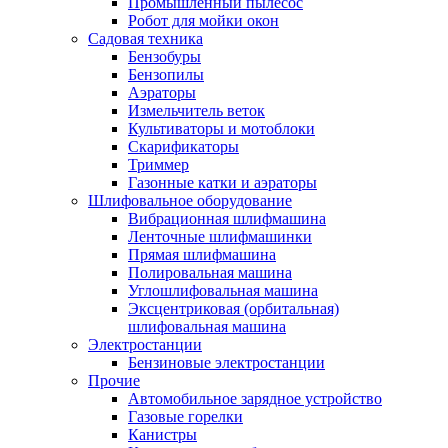
Промышленный пылесос
Робот для мойки окон
Садовая техника
Бензобуры
Бензопилы
Аэраторы
Измельчитель веток
Культиваторы и мотоблоки
Скарификаторы
Триммер
Газонные катки и аэраторы
Шлифовальное оборудование
Вибрационная шлифмашина
Ленточные шлифмашинки
Прямая шлифмашина
Полировальная машина
Углошлифовальная машина
Эксцентриковая (орбитальная)
шлифовальная машина
Электростанции
Бензиновые электростанции
Прочие
Автомобильное зарядное устройство
Газовые горелки
Канистры