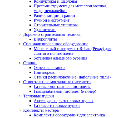
Кондукторы и шаблоны
Пресс-инструмент для металлопластика,
меди, нержавейки
Радиостанции и рации
Ручной инструмент
Строительные степлеры
Удлинители
Дорожно-строительная техника
Виброплиты
Специализированное оборудование
Монтажный инструмент Rehau (Рехау) для
сшитого полиэтилена
Установка алмазного бурения
Станки
Отрезные станки
Плиткорезы
Станки распиловочные (напольные пилы)
Строительные монтажные пистолеты
Газовые монтажные пистолеты
Гвоздезабивной пистолет (нейлер)
Тепловые пушки
Аксессуары для тепловых пушек
Газовые тепловые пушки
Комплекты мастера
Комплекты оборудовния для электрика