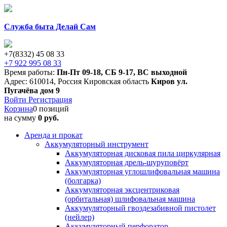
Служба быта Делай Сам
+7(8332) 45 08 33
+7 922 995 08 33
Время работы:
Пн-Пт 09-18
,
СБ 9-17
,
ВС выходной
Адрес:
610014
,
Россия
Кировская область
Киров
ул.
Пугачёва дом 9
Войти
Регистрация
Корзина
0 позиций
на сумму
0 руб.
Аренда и прокат
Аккумуляторный инструмент
Аккумуляторная дисковая пила циркулярная
Аккумуляторная дрель-шуруповёрт
Аккумуляторная углошлифовальная машина
(болгарка)
Аккумуляторная эксцентриковая
(орбитальная) шлифовальная машина
Аккумуляторный гвоздезабивной пистолет
(нейлер)
Аккумуляторный перфоратор