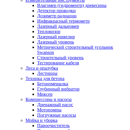
Измерительные инструменты
Влагомер (гидроментр) древесины
Детектор проводки
Дозиметр радиации
Инфракрасный термометр
Лазерный дальномер
Тепловизор
Лазерный нивелир
Лазерный уровень
Метрический строительный угольник
Swanson
Строительный уровень
Тестирование кабеля
Леса и опалубка
Лестницы
Техника для бетона
Бетономешалка
Глубинный вибратор
Миксер
Компрессоры и насосы
Дренажный насос
Мотопомпы
Погружные насосы
Мойка и уборка
Пароочиститель