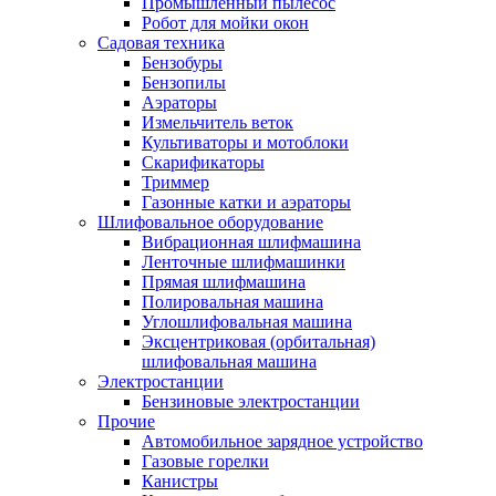
Промышленный пылесос
Робот для мойки окон
Садовая техника
Бензобуры
Бензопилы
Аэраторы
Измельчитель веток
Культиваторы и мотоблоки
Скарификаторы
Триммер
Газонные катки и аэраторы
Шлифовальное оборудование
Вибрационная шлифмашина
Ленточные шлифмашинки
Прямая шлифмашина
Полировальная машина
Углошлифовальная машина
Эксцентриковая (орбитальная)
шлифовальная машина
Электростанции
Бензиновые электростанции
Прочие
Автомобильное зарядное устройство
Газовые горелки
Канистры