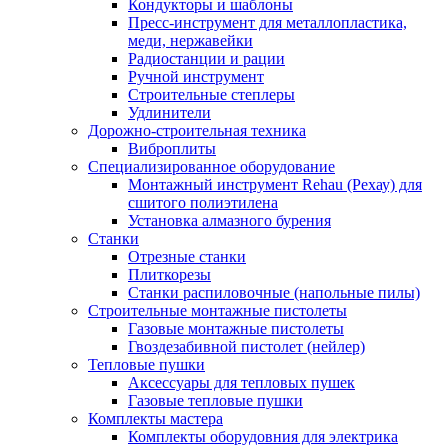
Кондукторы и шаблоны
Пресс-инструмент для металлопластика,
меди, нержавейки
Радиостанции и рации
Ручной инструмент
Строительные степлеры
Удлинители
Дорожно-строительная техника
Виброплиты
Специализированное оборудование
Монтажный инструмент Rehau (Рехау) для
сшитого полиэтилена
Установка алмазного бурения
Станки
Отрезные станки
Плиткорезы
Станки распиловочные (напольные пилы)
Строительные монтажные пистолеты
Газовые монтажные пистолеты
Гвоздезабивной пистолет (нейлер)
Тепловые пушки
Аксессуары для тепловых пушек
Газовые тепловые пушки
Комплекты мастера
Комплекты оборудовния для электрика