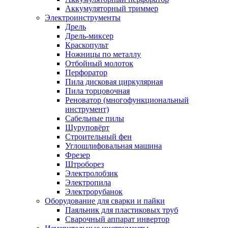
Аккумуляторный триммер
Электроинструменты
Дрель
Дрель-миксер
Краскопульт
Ножницы по металлу
Отбойный молоток
Перфоратор
Пила дисковая циркулярная
Пила торцовочная
Реноватор (многофункциональный
инструмент)
Сабельные пилы
Шуруповёрт
Строительный фен
Углошлифовальная машина
Фрезер
Штроборез
Электролобзик
Электропила
Электрорубанок
Оборудование для сварки и пайки
Паяльник для пластиковых труб
Сварочный аппарат инвертор