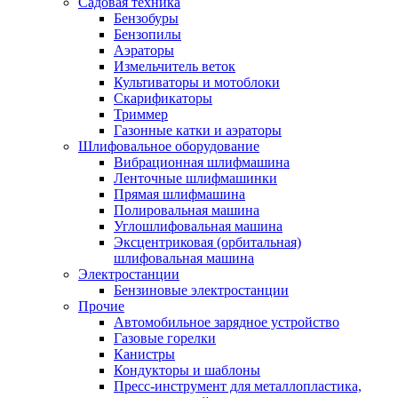
Садовая техника
Бензобуры
Бензопилы
Аэраторы
Измельчитель веток
Культиваторы и мотоблоки
Скарификаторы
Триммер
Газонные катки и аэраторы
Шлифовальное оборудование
Вибрационная шлифмашина
Ленточные шлифмашинки
Прямая шлифмашина
Полировальная машина
Углошлифовальная машина
Эксцентриковая (орбитальная)
шлифовальная машина
Электростанции
Бензиновые электростанции
Прочие
Автомобильное зарядное устройство
Газовые горелки
Канистры
Кондукторы и шаблоны
Пресс-инструмент для металлопластика,