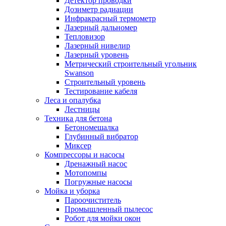
Детектор проводки
Дозиметр радиации
Инфракрасный термометр
Лазерный дальномер
Тепловизор
Лазерный нивелир
Лазерный уровень
Метрический строительный угольник
Swanson
Строительный уровень
Тестирование кабеля
Леса и опалубка
Лестницы
Техника для бетона
Бетономешалка
Глубинный вибратор
Миксер
Компрессоры и насосы
Дренажный насос
Мотопомпы
Погружные насосы
Мойка и уборка
Пароочиститель
Промышленный пылесос
Робот для мойки окон