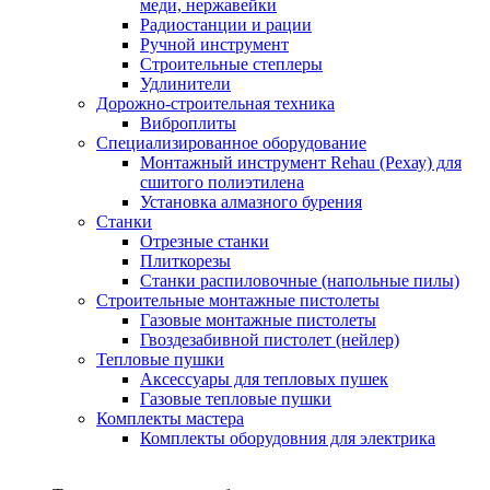
меди, нержавейки
Радиостанции и рации
Ручной инструмент
Строительные степлеры
Удлинители
Дорожно-строительная техника
Виброплиты
Специализированное оборудование
Монтажный инструмент Rehau (Рехау) для
сшитого полиэтилена
Установка алмазного бурения
Станки
Отрезные станки
Плиткорезы
Станки распиловочные (напольные пилы)
Строительные монтажные пистолеты
Газовые монтажные пистолеты
Гвоздезабивной пистолет (нейлер)
Тепловые пушки
Аксессуары для тепловых пушек
Газовые тепловые пушки
Комплекты мастера
Комплекты оборудовния для электрика