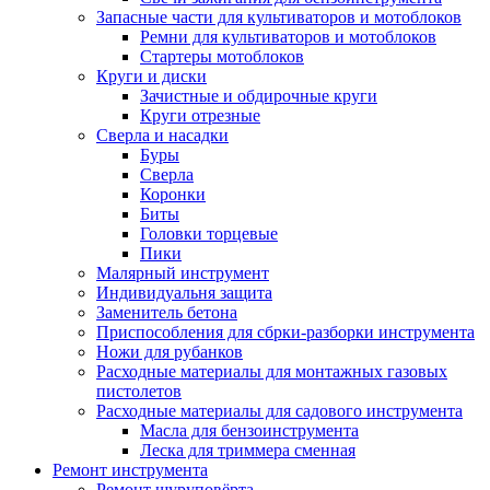
Запасные части для культиваторов и мотоблоков
Ремни для культиваторов и мотоблоков
Стартеры мотоблоков
Круги и диски
Зачистные и обдирочные круги
Круги отрезные
Сверла и насадки
Буры
Сверла
Коронки
Биты
Головки торцевые
Пики
Малярный инструмент
Индивидуальня защита
Заменитель бетона
Приспособления для сбрки-разборки инструмента
Ножи для рубанков
Расходные материалы для монтажных газовых
пистолетов
Расходные материалы для садового инструмента
Масла для бензоинструмента
Леска для триммера сменная
Ремонт инструмента
Ремонт шуруповёрта