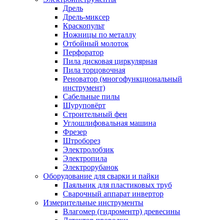
Дрель
Дрель-миксер
Краскопульт
Ножницы по металлу
Отбойный молоток
Перфоратор
Пила дисковая циркулярная
Пила торцовочная
Реноватор (многофункциональный
инструмент)
Сабельные пилы
Шуруповёрт
Строительный фен
Углошлифовальная машина
Фрезер
Штроборез
Электролобзик
Электропила
Электрорубанок
Оборудование для сварки и пайки
Паяльник для пластиковых труб
Сварочный аппарат инвертор
Измерительные инструменты
Влагомер (гидроментр) древесины