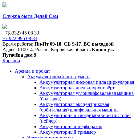
Служба быта Делай Сам
+7(8332) 45 08 33
+7 922 995 08 33
Время работы:
Пн-Пт 09-18
,
СБ 9-17
,
ВС выходной
Адрес:
610014
,
Россия
Кировская область
Киров
ул.
Пугачёва дом 9
Корзина
Аренда и прокат
Аккумуляторный инструмент
Аккумуляторная дисковая пила циркулярная
Аккумуляторная дрель-шуруповёрт
Аккумуляторная углошлифовальная машина
(болгарка)
Аккумуляторная эксцентриковая
(орбитальная) шлифовальная машина
Аккумуляторный гвоздезабивной пистолет
(нейлер)
Аккумуляторный перфоратор
Аккумуляторный триммер
Электроинструменты