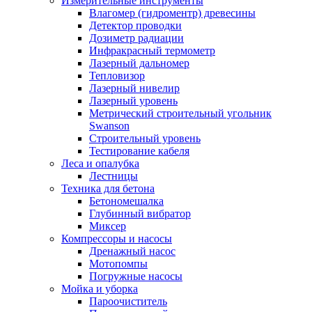
Измерительные инструменты
Влагомер (гидроментр) древесины
Детектор проводки
Дозиметр радиации
Инфракрасный термометр
Лазерный дальномер
Тепловизор
Лазерный нивелир
Лазерный уровень
Метрический строительный угольник
Swanson
Строительный уровень
Тестирование кабеля
Леса и опалубка
Лестницы
Техника для бетона
Бетономешалка
Глубинный вибратор
Миксер
Компрессоры и насосы
Дренажный насос
Мотопомпы
Погружные насосы
Мойка и уборка
Пароочиститель