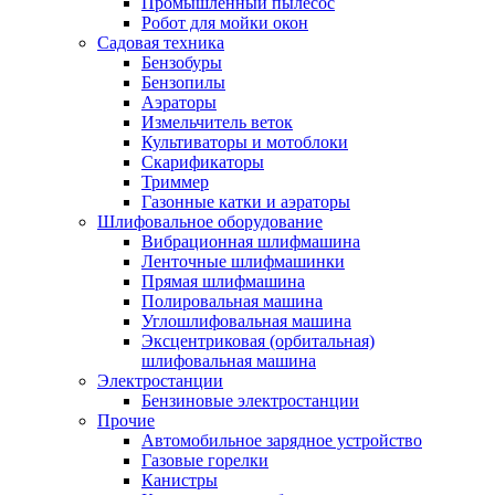
Промышленный пылесос
Робот для мойки окон
Садовая техника
Бензобуры
Бензопилы
Аэраторы
Измельчитель веток
Культиваторы и мотоблоки
Скарификаторы
Триммер
Газонные катки и аэраторы
Шлифовальное оборудование
Вибрационная шлифмашина
Ленточные шлифмашинки
Прямая шлифмашина
Полировальная машина
Углошлифовальная машина
Эксцентриковая (орбитальная)
шлифовальная машина
Электростанции
Бензиновые электростанции
Прочие
Автомобильное зарядное устройство
Газовые горелки
Канистры