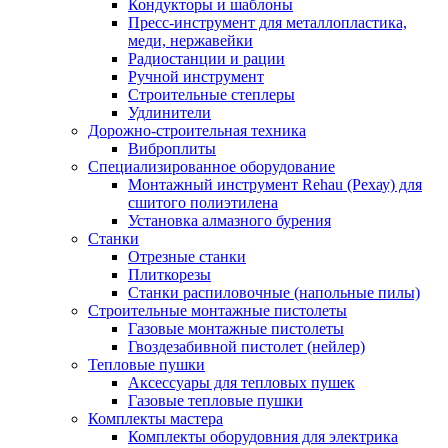
Кондукторы и шаблоны
Пресс-инструмент для металлопластика,
меди, нержавейки
Радиостанции и рации
Ручной инструмент
Строительные степлеры
Удлинители
Дорожно-строительная техника
Виброплиты
Специализированное оборудование
Монтажный инструмент Rehau (Рехау) для
сшитого полиэтилена
Установка алмазного бурения
Станки
Отрезные станки
Плиткорезы
Станки распиловочные (напольные пилы)
Строительные монтажные пистолеты
Газовые монтажные пистолеты
Гвоздезабивной пистолет (нейлер)
Тепловые пушки
Аксессуары для тепловых пушек
Газовые тепловые пушки
Комплекты мастера
Комплекты оборудовния для электрика