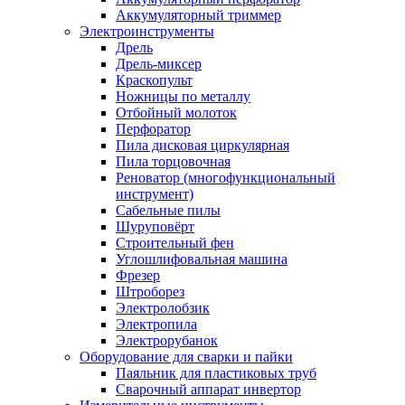
Аккумуляторный триммер
Электроинструменты
Дрель
Дрель-миксер
Краскопульт
Ножницы по металлу
Отбойный молоток
Перфоратор
Пила дисковая циркулярная
Пила торцовочная
Реноватор (многофункциональный
инструмент)
Сабельные пилы
Шуруповёрт
Строительный фен
Углошлифовальная машина
Фрезер
Штроборез
Электролобзик
Электропила
Электрорубанок
Оборудование для сварки и пайки
Паяльник для пластиковых труб
Сварочный аппарат инвертор