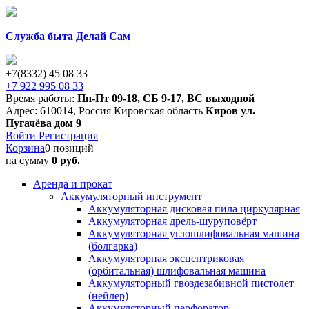
Служба быта Делай Сам
+7(8332) 45 08 33
+7 922 995 08 33
Время работы:
Пн-Пт 09-18
,
СБ 9-17
,
ВС выходной
Адрес:
610014
,
Россия
Кировская область
Киров
ул.
Пугачёва дом 9
Войти
Регистрация
Корзина
0 позиций
на сумму
0 руб.
Аренда и прокат
Аккумуляторный инструмент
Аккумуляторная дисковая пила циркулярная
Аккумуляторная дрель-шуруповёрт
Аккумуляторная углошлифовальная машина
(болгарка)
Аккумуляторная эксцентриковая
(орбитальная) шлифовальная машина
Аккумуляторный гвоздезабивной пистолет
(нейлер)
Аккумуляторный перфоратор