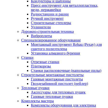
Кондукторы и шаблоны
Пресс-инструмент для металлопластика,
меди, нержавейки
Радиостанции и рации
Ручной инструмент
Строительные степлеры
Удлинители
Дорожно-строительная техника
Виброплиты
Специализированное оборудование
Монтажный инструмент Rehau (Рехау) для
сшитого полиэтилена
Установка алмазного бурения
Станки
Отрезные станки
Плиткорезы
Станки распиловочные (напольные пилы)
Строительные монтажные пистолеты
Газовые монтажные пистолеты
Гвоздезабивной пистолет (нейлер)
Тепловые пушки
Аксессуары для тепловых пушек
Газовые тепловые пушки
Комплекты мастера
Комплекты оборудовния для электрика