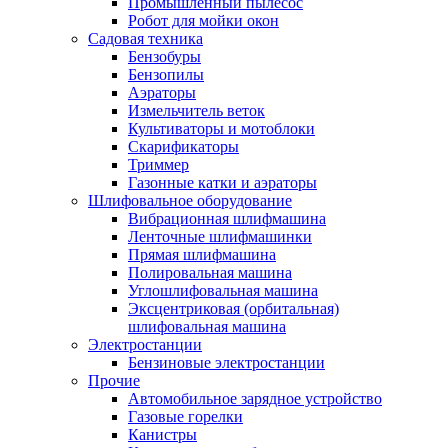
Промышленный пылесос
Робот для мойки окон
Садовая техника
Бензобуры
Бензопилы
Аэраторы
Измельчитель веток
Культиваторы и мотоблоки
Скарификаторы
Триммер
Газонные катки и аэраторы
Шлифовальное оборудование
Вибрационная шлифмашина
Ленточные шлифмашинки
Прямая шлифмашина
Полировальная машина
Углошлифовальная машина
Эксцентриковая (орбитальная)
шлифовальная машина
Электростанции
Бензиновые электростанции
Прочие
Автомобильное зарядное устройство
Газовые горелки
Канистры