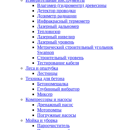
Измерительные инструменты
Влагомер (гидроментр) древесины
Детектор проводки
Дозиметр радиации
Инфракрасный термометр
Лазерный дальномер
Тепловизор
Лазерный нивелир
Лазерный уровень
Метрический строительный угольник
Swanson
Строительный уровень
Тестирование кабеля
Леса и опалубка
Лестницы
Техника для бетона
Бетономешалка
Глубинный вибратор
Миксер
Компрессоры и насосы
Дренажный насос
Мотопомпы
Погружные насосы
Мойка и уборка
Пароочиститель