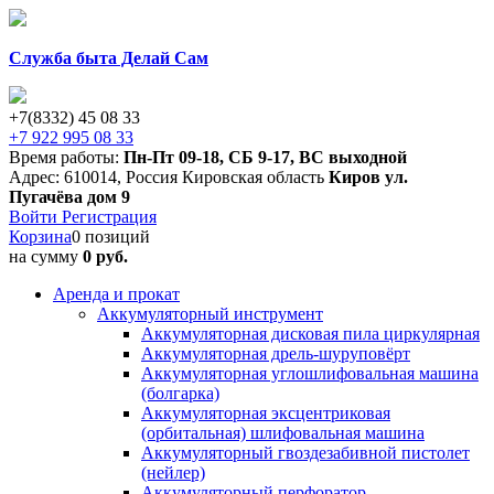
Служба быта Делай Сам
+7(8332) 45 08 33
+7 922 995 08 33
Время работы:
Пн-Пт 09-18
,
СБ 9-17
,
ВС выходной
Адрес:
610014
,
Россия
Кировская область
Киров
ул.
Пугачёва дом 9
Войти
Регистрация
Корзина
0 позиций
на сумму
0 руб.
Аренда и прокат
Аккумуляторный инструмент
Аккумуляторная дисковая пила циркулярная
Аккумуляторная дрель-шуруповёрт
Аккумуляторная углошлифовальная машина
(болгарка)
Аккумуляторная эксцентриковая
(орбитальная) шлифовальная машина
Аккумуляторный гвоздезабивной пистолет
(нейлер)
Аккумуляторный перфоратор