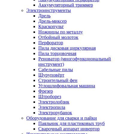
Аккумуляторный триммер
Электроинструменты
Дрель
Дрель-миксер
Краскопульт
Ножницы по металлу
Отбойный молоток
Перфоратор
Пила дисковая циркулярная
Пила торцовочная
Реноватор (многофункциональный
инструмент)
Сабельные пилы
Шуруповёрт
Строительный фен
Углошлифовальная машина
Фрезер
Штроборез
Электролобзик
Электропила
Электрорубанок
Оборудование для сварки и пайки
Паяльник для пластиковых труб
Сварочный аппарат инвертор