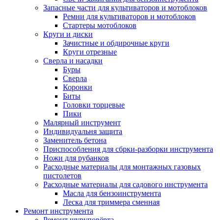
Запасные части для культиваторов и мотоблоков
Ремни для культиваторов и мотоблоков
Стартеры мотоблоков
Круги и диски
Зачистные и обдирочные круги
Круги отрезные
Сверла и насадки
Буры
Сверла
Коронки
Биты
Головки торцевые
Пики
Малярный инструмент
Индивидуальня защита
Заменитель бетона
Приспособления для сбрки-разборки инструмента
Ножи для рубанков
Расходные материалы для монтажных газовых
пистолетов
Расходные материалы для садового инструмента
Масла для бензоинструмента
Леска для триммера сменная
Ремонт инструмента
Ремонт шуруповёрта