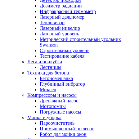
Детектор проводки
Дозиметр радиации
Инфракрасный термометр
Лазерный дальномер
Тепловизор
Лазерный нивелир
Лазерный уровень
Метрический строительный угольник
Swanson
Строительный уровень
Тестирование кабеля
Леса и опалубка
Лестницы
Техника для бетона
Бетономешалка
Глубинный вибратор
Миксер
Компрессоры и насосы
Дренажный насос
Мотопомпы
Погружные насосы
Мойка и уборка
Пароочиститель
Промышленный пылесос
Робот для мойки окон