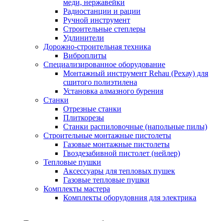
меди, нержавейки
Радиостанции и рации
Ручной инструмент
Строительные степлеры
Удлинители
Дорожно-строительная техника
Виброплиты
Специализированное оборудование
Монтажный инструмент Rehau (Рехау) для
сшитого полиэтилена
Установка алмазного бурения
Станки
Отрезные станки
Плиткорезы
Станки распиловочные (напольные пилы)
Строительные монтажные пистолеты
Газовые монтажные пистолеты
Гвоздезабивной пистолет (нейлер)
Тепловые пушки
Аксессуары для тепловых пушек
Газовые тепловые пушки
Комплекты мастера
Комплекты оборудовния для электрика