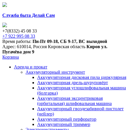
Служба быта Делай Сам
+7(8332) 45 08 33
+7 922 995 08 33
Время работы:
Пн-Пт 09-18
,
СБ 9-17
,
ВС выходной
Адрес:
610014
,
Россия
Кировская область
Киров
ул.
Пугачёва дом 9
Корзина
Аренда и прокат
Аккумуляторный инструмент
Аккумуляторная дисковая пила циркулярная
Аккумуляторная дрель-шуруповёрт
Аккумуляторная углошлифовальная машина
(болгарка)
Аккумуляторная эксцентриковая
(орбитальная) шлифовальная машина
Аккумуляторный гвоздезабивной пистолет
(нейлер)
Аккумуляторный перфоратор
Аккумуляторный триммер
Электроинструменты