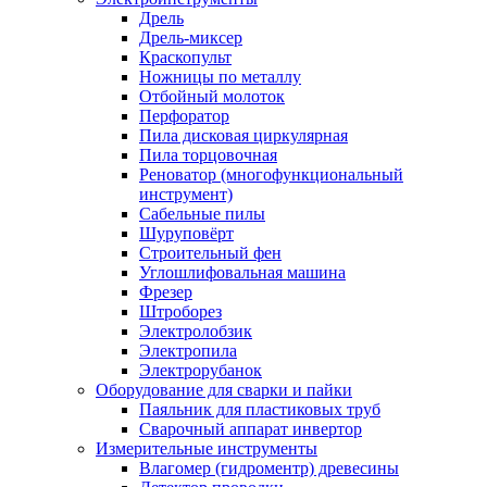
Дрель
Дрель-миксер
Краскопульт
Ножницы по металлу
Отбойный молоток
Перфоратор
Пила дисковая циркулярная
Пила торцовочная
Реноватор (многофункциональный
инструмент)
Сабельные пилы
Шуруповёрт
Строительный фен
Углошлифовальная машина
Фрезер
Штроборез
Электролобзик
Электропила
Электрорубанок
Оборудование для сварки и пайки
Паяльник для пластиковых труб
Сварочный аппарат инвертор
Измерительные инструменты
Влагомер (гидроментр) древесины