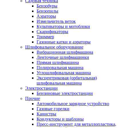
Садовая техника
Бензобуры
Бензопилы
Аэраторы
Измельчитель веток
Культиваторы и мотоблоки
Скарификаторы
Триммер
Газонные катки и аэраторы
Шлифовальное оборудование
Вибрационная шлифмашина
Ленточные шлифмашинки
Прямая шлифмашина
Полировальная машина
Углошлифовальная машина
Эксцентриковая (орбитальная)
шлифовальная машина
Электростанции
Бензиновые электростанции
Прочие
Автомобильное зарядное устройство
Газовые горелки
Канистры
Кондукторы и шаблоны
Пресс-инструмент для металлопластика,