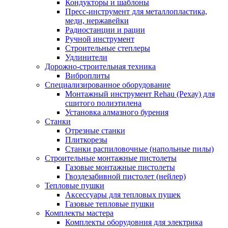
Кондукторы и шаблоны
Пресс-инструмент для металлопластика,
меди, нержавейки
Радиостанции и рации
Ручной инструмент
Строительные степлеры
Удлинители
Дорожно-строительная техника
Виброплиты
Специализированное оборудование
Монтажный инструмент Rehau (Рехау) для
сшитого полиэтилена
Установка алмазного бурения
Станки
Отрезные станки
Плиткорезы
Станки распиловочные (напольные пилы)
Строительные монтажные пистолеты
Газовые монтажные пистолеты
Гвоздезабивной пистолет (нейлер)
Тепловые пушки
Аксессуары для тепловых пушек
Газовые тепловые пушки
Комплекты мастера
Комплекты оборудовния для электрика