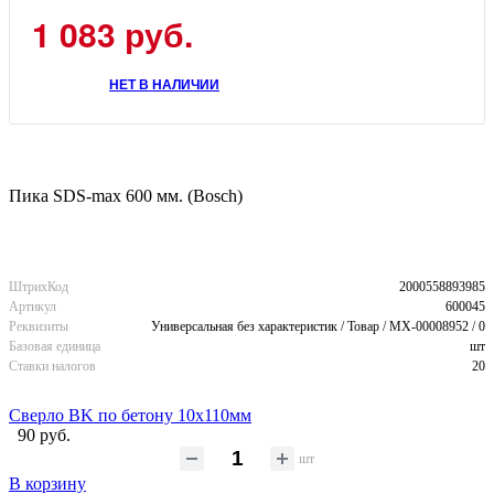
1 083 руб.
НЕТ В НАЛИЧИИ
Пика SDS-max 600 мм. (Bosch)
ШтрихКод
2000558893985
Артикул
600045
Реквизиты
Универсальная без характеристик / Товар / MX-00008952 / 0
Базовая единица
шт
Ставки налогов
20
Сверло BK по бетону 10x110мм
90 руб.
шт
В корзину