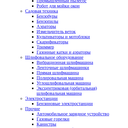
Промышленный пылесос
Робот для мойки окон
Садовая техника
Бензобуры
Бензопилы
Аэраторы
Измельчитель веток
Культиваторы и мотоблоки
Скарификаторы
Триммер
Газонные катки и аэраторы
Шлифовальное оборудование
Вибрационная шлифмашина
Ленточные шлифмашинки
Прямая шлифмашина
Полировальная машина
Углошлифовальная машина
Эксцентриковая (орбитальная)
шлифовальная машина
Электростанции
Бензиновые электростанции
Прочие
Автомобильное зарядное устройство
Газовые горелки
Канистры