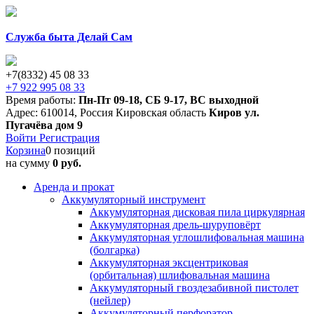
Служба быта Делай Сам
+7(8332) 45 08 33
+7 922 995 08 33
Время работы:
Пн-Пт 09-18
,
СБ 9-17
,
ВС выходной
Адрес:
610014
,
Россия
Кировская область
Киров
ул.
Пугачёва дом 9
Войти
Регистрация
Корзина
0 позиций
на сумму
0 руб.
Аренда и прокат
Аккумуляторный инструмент
Аккумуляторная дисковая пила циркулярная
Аккумуляторная дрель-шуруповёрт
Аккумуляторная углошлифовальная машина
(болгарка)
Аккумуляторная эксцентриковая
(орбитальная) шлифовальная машина
Аккумуляторный гвоздезабивной пистолет
(нейлер)
Аккумуляторный перфоратор