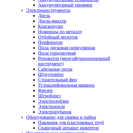
Аккумуляторный триммер
Электроинструменты
Дрель
Дрель-миксер
Краскопульт
Ножницы по металлу
Отбойный молоток
Перфоратор
Пила дисковая циркулярная
Пила торцовочная
Реноватор (многофункциональный
инструмент)
Сабельные пилы
Шуруповёрт
Строительный фен
Углошлифовальная машина
Фрезер
Штроборез
Электролобзик
Электропила
Электрорубанок
Оборудование для сварки и пайки
Паяльник для пластиковых труб
Сварочный аппарат инвертор