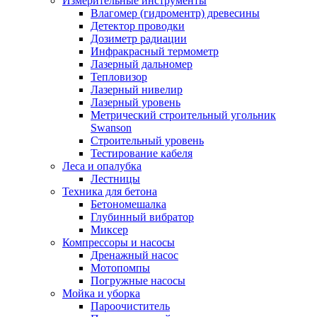
Измерительные инструменты
Влагомер (гидроментр) древесины
Детектор проводки
Дозиметр радиации
Инфракрасный термометр
Лазерный дальномер
Тепловизор
Лазерный нивелир
Лазерный уровень
Метрический строительный угольник
Swanson
Строительный уровень
Тестирование кабеля
Леса и опалубка
Лестницы
Техника для бетона
Бетономешалка
Глубинный вибратор
Миксер
Компрессоры и насосы
Дренажный насос
Мотопомпы
Погружные насосы
Мойка и уборка
Пароочиститель