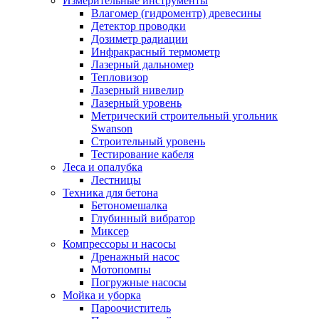
Измерительные инструменты
Влагомер (гидроментр) древесины
Детектор проводки
Дозиметр радиации
Инфракрасный термометр
Лазерный дальномер
Тепловизор
Лазерный нивелир
Лазерный уровень
Метрический строительный угольник
Swanson
Строительный уровень
Тестирование кабеля
Леса и опалубка
Лестницы
Техника для бетона
Бетономешалка
Глубинный вибратор
Миксер
Компрессоры и насосы
Дренажный насос
Мотопомпы
Погружные насосы
Мойка и уборка
Пароочиститель