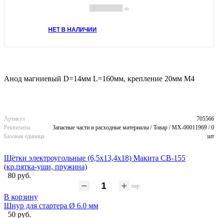
(0)
НЕТ В НАЛИЧИИ
Анод магниевый D=14мм L=160мм, крепление 20мм M4
Артикул
705566
Реквизиты
Запасные части и расходные материалы / Товар / MX-00011969 / 0
Базовая единица
шт
Щётки электроугольные (6,5х13,4х18) Макита CB-155
(кр.пятка-уши, пружина)
80 руб.
пар
В корзину
Шнур для стартера Ø 6.0 мм
50 руб.