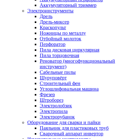
Аккумуляторный триммер
Электроинструменты
Дрель
Дрель-миксер
Краскопульт
Ножницы по металлу
Отбойный молоток
Перфоратор
Пила дисковая циркулярная
Пила торцовочная
Реноватор (многофункциональный
инструмент)
Сабельные пилы
Шуруповёрт
Строительный фен
Углошлифовальная машина
Фрезер
Штроборез
Электролобзик
Электропила
Электрорубанок
Оборудование для сварки и пайки
Паяльник для пластиковых труб
Сварочный аппарат инвертор