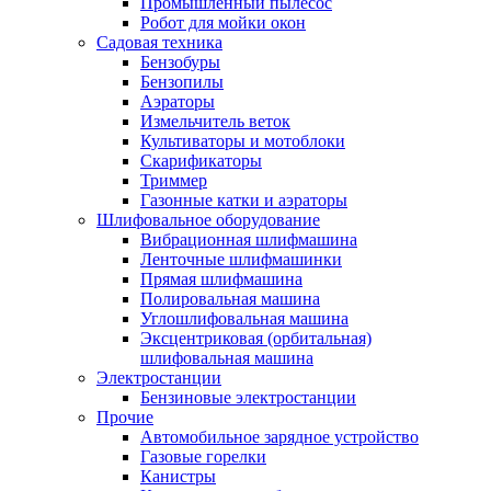
Промышленный пылесос
Робот для мойки окон
Садовая техника
Бензобуры
Бензопилы
Аэраторы
Измельчитель веток
Культиваторы и мотоблоки
Скарификаторы
Триммер
Газонные катки и аэраторы
Шлифовальное оборудование
Вибрационная шлифмашина
Ленточные шлифмашинки
Прямая шлифмашина
Полировальная машина
Углошлифовальная машина
Эксцентриковая (орбитальная)
шлифовальная машина
Электростанции
Бензиновые электростанции
Прочие
Автомобильное зарядное устройство
Газовые горелки
Канистры