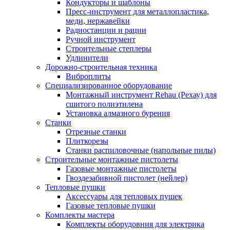
Кондукторы и шаблоны
Пресс-инструмент для металлопластика,
меди, нержавейки
Радиостанции и рации
Ручной инструмент
Строительные степлеры
Удлинители
Дорожно-строительная техника
Виброплиты
Специализированное оборудование
Монтажный инструмент Rehau (Рехау) для
сшитого полиэтилена
Установка алмазного бурения
Станки
Отрезные станки
Плиткорезы
Станки распиловочные (напольные пилы)
Строительные монтажные пистолеты
Газовые монтажные пистолеты
Гвоздезабивной пистолет (нейлер)
Тепловые пушки
Аксессуары для тепловых пушек
Газовые тепловые пушки
Комплекты мастера
Комплекты оборудовния для электрика