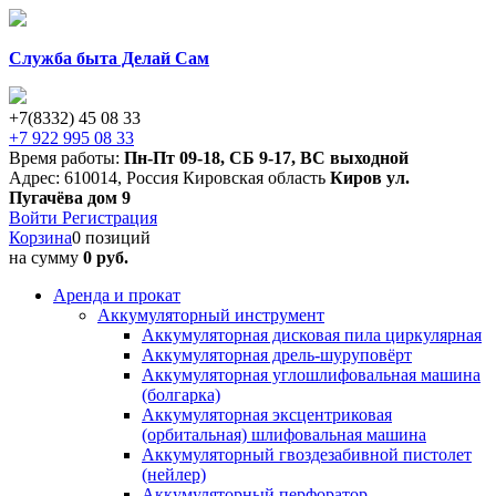
Служба быта Делай Сам
+7(8332) 45 08 33
+7 922 995 08 33
Время работы:
Пн-Пт 09-18
,
СБ 9-17
,
ВС выходной
Адрес:
610014
,
Россия
Кировская область
Киров
ул.
Пугачёва дом 9
Войти
Регистрация
Корзина
0 позиций
на сумму
0 руб.
Аренда и прокат
Аккумуляторный инструмент
Аккумуляторная дисковая пила циркулярная
Аккумуляторная дрель-шуруповёрт
Аккумуляторная углошлифовальная машина
(болгарка)
Аккумуляторная эксцентриковая
(орбитальная) шлифовальная машина
Аккумуляторный гвоздезабивной пистолет
(нейлер)
Аккумуляторный перфоратор