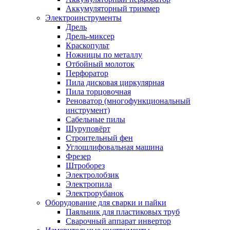
Аккумуляторный триммер
Электроинструменты
Дрель
Дрель-миксер
Краскопульт
Ножницы по металлу
Отбойный молоток
Перфоратор
Пила дисковая циркулярная
Пила торцовочная
Реноватор (многофункциональный
инструмент)
Сабельные пилы
Шуруповёрт
Строительный фен
Углошлифовальная машина
Фрезер
Штроборез
Электролобзик
Электропила
Электрорубанок
Оборудование для сварки и пайки
Паяльник для пластиковых труб
Сварочный аппарат инвертор