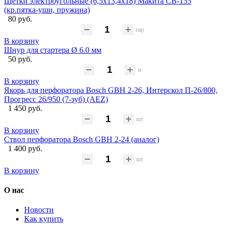
Щётки электроугольные (6,5х13,4х18) Макита CB-155
(кр.пятка-уши, пружина)
80 руб.
пар
В корзину
Шнур для стартера Ø 6.0 мм
50 руб.
м
В корзину
Якорь для перфоратора Bosch GBH 2-26, Интерскол П-26/800,
Прогресс 26/950 (7-зуб) (AEZ)
1 450 руб.
шт
В корзину
Ствол перфоратора Bosch GBH 2-24 (аналог)
1 400 руб.
шт
В корзину
О нас
Новости
Как купить