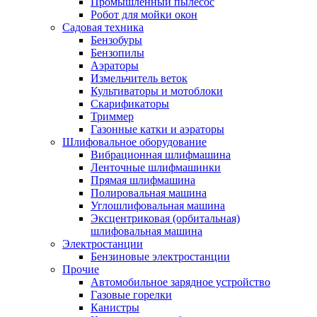
Промышленный пылесос
Робот для мойки окон
Садовая техника
Бензобуры
Бензопилы
Аэраторы
Измельчитель веток
Культиваторы и мотоблоки
Скарификаторы
Триммер
Газонные катки и аэраторы
Шлифовальное оборудование
Вибрационная шлифмашина
Ленточные шлифмашинки
Прямая шлифмашина
Полировальная машина
Углошлифовальная машина
Эксцентриковая (орбитальная)
шлифовальная машина
Электростанции
Бензиновые электростанции
Прочие
Автомобильное зарядное устройство
Газовые горелки
Канистры