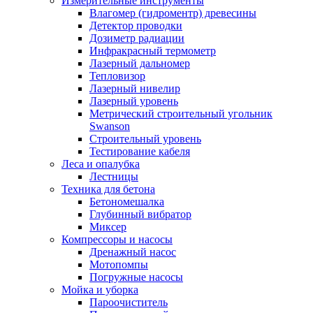
Измерительные инструменты
Влагомер (гидроментр) древесины
Детектор проводки
Дозиметр радиации
Инфракрасный термометр
Лазерный дальномер
Тепловизор
Лазерный нивелир
Лазерный уровень
Метрический строительный угольник
Swanson
Строительный уровень
Тестирование кабеля
Леса и опалубка
Лестницы
Техника для бетона
Бетономешалка
Глубинный вибратор
Миксер
Компрессоры и насосы
Дренажный насос
Мотопомпы
Погружные насосы
Мойка и уборка
Пароочиститель