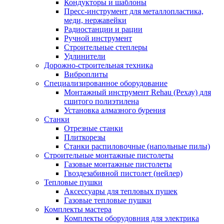
Кондукторы и шаблоны
Пресс-инструмент для металлопластика,
меди, нержавейки
Радиостанции и рации
Ручной инструмент
Строительные степлеры
Удлинители
Дорожно-строительная техника
Виброплиты
Специализированное оборудование
Монтажный инструмент Rehau (Рехау) для
сшитого полиэтилена
Установка алмазного бурения
Станки
Отрезные станки
Плиткорезы
Станки распиловочные (напольные пилы)
Строительные монтажные пистолеты
Газовые монтажные пистолеты
Гвоздезабивной пистолет (нейлер)
Тепловые пушки
Аксессуары для тепловых пушек
Газовые тепловые пушки
Комплекты мастера
Комплекты оборудовния для электрика