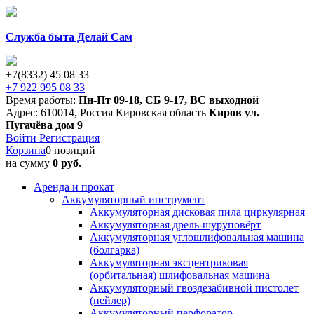
Служба быта Делай Сам
+7(8332) 45 08 33
+7 922 995 08 33
Время работы:
Пн-Пт 09-18
,
СБ 9-17
,
ВС выходной
Адрес:
610014
,
Россия
Кировская область
Киров
ул.
Пугачёва дом 9
Войти
Регистрация
Корзина
0 позиций
на сумму
0 руб.
Аренда и прокат
Аккумуляторный инструмент
Аккумуляторная дисковая пила циркулярная
Аккумуляторная дрель-шуруповёрт
Аккумуляторная углошлифовальная машина
(болгарка)
Аккумуляторная эксцентриковая
(орбитальная) шлифовальная машина
Аккумуляторный гвоздезабивной пистолет
(нейлер)
Аккумуляторный перфоратор