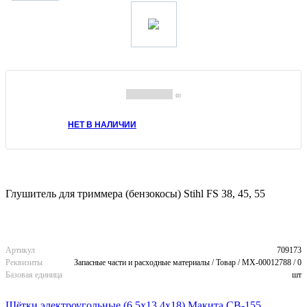
(0)
НЕТ В НАЛИЧИИ
Глушитель для триммера (бензокосы) Stihl FS 38, 45, 55
Артикул
709173
Реквизиты
Запасные части и расходные материалы / Товар / MX-00012788 / 0
Базовая единица
шт
Щётки электроугольные (6,5х13,4х18) Макита CB-155