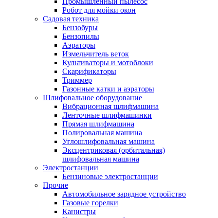
Промышленный пылесос
Робот для мойки окон
Садовая техника
Бензобуры
Бензопилы
Аэраторы
Измельчитель веток
Культиваторы и мотоблоки
Скарификаторы
Триммер
Газонные катки и аэраторы
Шлифовальное оборудование
Вибрационная шлифмашина
Ленточные шлифмашинки
Прямая шлифмашина
Полировальная машина
Углошлифовальная машина
Эксцентриковая (орбитальная)
шлифовальная машина
Электростанции
Бензиновые электростанции
Прочие
Автомобильное зарядное устройство
Газовые горелки
Канистры