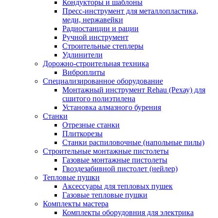
Кондукторы и шаблоны
Пресс-инструмент для металлопластика,
меди, нержавейки
Радиостанции и рации
Ручной инструмент
Строительные степлеры
Удлинители
Дорожно-строительная техника
Виброплиты
Специализированное оборудование
Монтажный инструмент Rehau (Рехау) для
сшитого полиэтилена
Установка алмазного бурения
Станки
Отрезные станки
Плиткорезы
Станки распиловочные (напольные пилы)
Строительные монтажные пистолеты
Газовые монтажные пистолеты
Гвоздезабивной пистолет (нейлер)
Тепловые пушки
Аксессуары для тепловых пушек
Газовые тепловые пушки
Комплекты мастера
Комплекты оборудовния для электрика