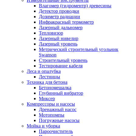
Измерительные инструменты
Влагомер (гидроментр) древесины
Детектор проводки
Дозиметр радиации
Инфракрасный термометр
Лазерный дальномер
Тепловизор
Лазерный нивелир
Лазерный уровень
Метрический строительный угольник
Swanson
Строительный уровень
Тестирование кабеля
Леса и опалубка
Лестницы
Техника для бетона
Бетономешалка
Глубинный вибратор
Миксер
Компрессоры и насосы
Дренажный насос
Мотопомпы
Погружные насосы
Мойка и уборка
Пароочиститель