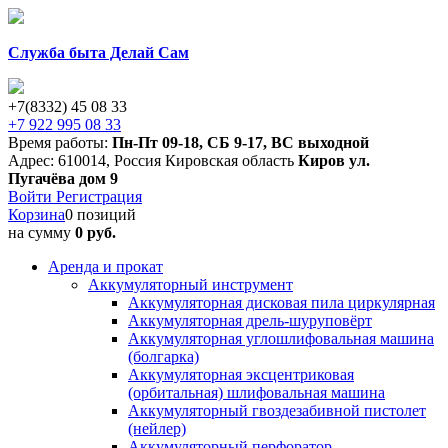
Служба быта Делай Сам
+7(8332) 45 08 33
+7 922 995 08 33
Время работы:
Пн-Пт 09-18
,
СБ 9-17
,
ВС выходной
Адрес:
610014
,
Россия
Кировская область
Киров
ул.
Пугачёва дом 9
Войти
Регистрация
Корзина
0 позиций
на сумму
0 руб.
Аренда и прокат
Аккумуляторный инструмент
Аккумуляторная дисковая пила циркулярная
Аккумуляторная дрель-шуруповёрт
Аккумуляторная углошлифовальная машина
(болгарка)
Аккумуляторная эксцентриковая
(орбитальная) шлифовальная машина
Аккумуляторный гвоздезабивной пистолет
(нейлер)
Аккумуляторный перфоратор