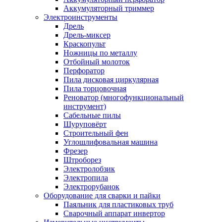
Аккумуляторный триммер
Электроинструменты
Дрель
Дрель-миксер
Краскопульт
Ножницы по металлу
Отбойный молоток
Перфоратор
Пила дисковая циркулярная
Пила торцовочная
Реноватор (многофункциональный
инструмент)
Сабельные пилы
Шуруповёрт
Строительный фен
Углошлифовальная машина
Фрезер
Штроборез
Электролобзик
Электропила
Электрорубанок
Оборудование для сварки и пайки
Паяльник для пластиковых труб
Сварочный аппарат инвертор