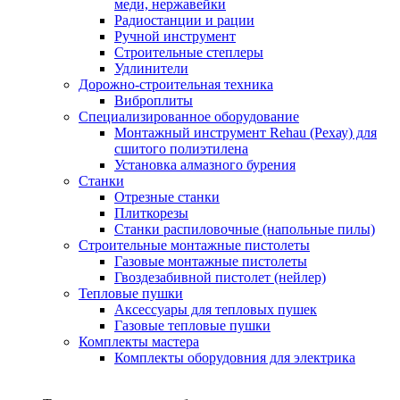
меди, нержавейки
Радиостанции и рации
Ручной инструмент
Строительные степлеры
Удлинители
Дорожно-строительная техника
Виброплиты
Специализированное оборудование
Монтажный инструмент Rehau (Рехау) для
сшитого полиэтилена
Установка алмазного бурения
Станки
Отрезные станки
Плиткорезы
Станки распиловочные (напольные пилы)
Строительные монтажные пистолеты
Газовые монтажные пистолеты
Гвоздезабивной пистолет (нейлер)
Тепловые пушки
Аксессуары для тепловых пушек
Газовые тепловые пушки
Комплекты мастера
Комплекты оборудовния для электрика