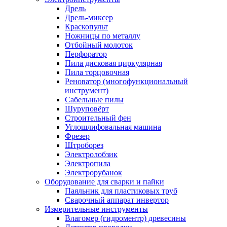
Дрель
Дрель-миксер
Краскопульт
Ножницы по металлу
Отбойный молоток
Перфоратор
Пила дисковая циркулярная
Пила торцовочная
Реноватор (многофункциональный
инструмент)
Сабельные пилы
Шуруповёрт
Строительный фен
Углошлифовальная машина
Фрезер
Штроборез
Электролобзик
Электропила
Электрорубанок
Оборудование для сварки и пайки
Паяльник для пластиковых труб
Сварочный аппарат инвертор
Измерительные инструменты
Влагомер (гидроментр) древесины