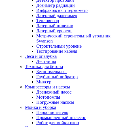
Детектор проводки
Дозиметр радиации
Инфракрасный термометр
Лазерный дальномер
Тепловизор
Лазерный нивелир
Лазерный уровень
Метрический строительный угольник
Swanson
Строительный уровень
Тестирование кабеля
Леса и опалубка
Лестницы
Техника для бетона
Бетономешалка
Глубинный вибратор
Миксер
Компрессоры и насосы
Дренажный насос
Мотопомпы
Погружные насосы
Мойка и уборка
Пароочиститель
Промышленный пылесос
Робот для мойки окон