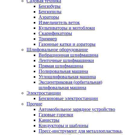
Садовая техника
Бензобуры
Бензопилы
Аэраторы
Измельчитель веток
Культиваторы и мотоблоки
Скарификаторы
Триммер
Газонные катки и аэраторы
Шлифовальное оборудование
Вибрационная шлифмашина
Ленточные шлифмашинки
Прямая шлифмашина
Полировальная машина
Углошлифовальная машина
Эксцентриковая (орбитальная)
шлифовальная машина
Электростанции
Бензиновые электростанции
Прочие
Автомобильное зарядное устройство
Газовые горелки
Канистры
Кондукторы и шаблоны
Пресс-инструмент для металлопластика,