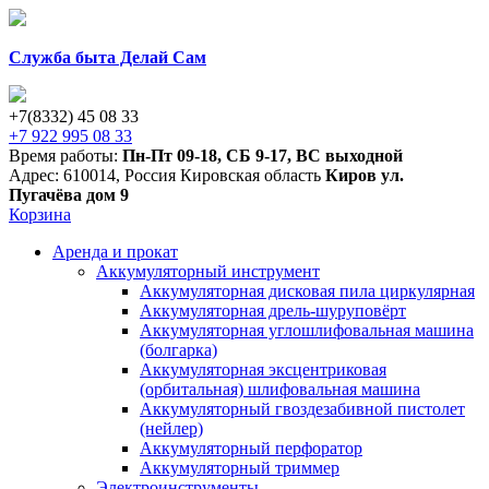
Служба быта Делай Сам
+7(8332) 45 08 33
+7 922 995 08 33
Время работы:
Пн-Пт 09-18
,
СБ 9-17
,
ВС выходной
Адрес:
610014
,
Россия
Кировская область
Киров
ул.
Пугачёва дом 9
Корзина
Аренда и прокат
Аккумуляторный инструмент
Аккумуляторная дисковая пила циркулярная
Аккумуляторная дрель-шуруповёрт
Аккумуляторная углошлифовальная машина
(болгарка)
Аккумуляторная эксцентриковая
(орбитальная) шлифовальная машина
Аккумуляторный гвоздезабивной пистолет
(нейлер)
Аккумуляторный перфоратор
Аккумуляторный триммер
Электроинструменты