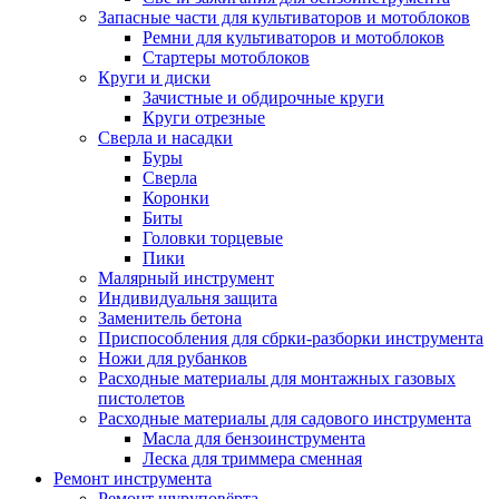
Запасные части для культиваторов и мотоблоков
Ремни для культиваторов и мотоблоков
Стартеры мотоблоков
Круги и диски
Зачистные и обдирочные круги
Круги отрезные
Сверла и насадки
Буры
Сверла
Коронки
Биты
Головки торцевые
Пики
Малярный инструмент
Индивидуальня защита
Заменитель бетона
Приспособления для сбрки-разборки инструмента
Ножи для рубанков
Расходные материалы для монтажных газовых
пистолетов
Расходные материалы для садового инструмента
Масла для бензоинструмента
Леска для триммера сменная
Ремонт инструмента
Ремонт шуруповёрта