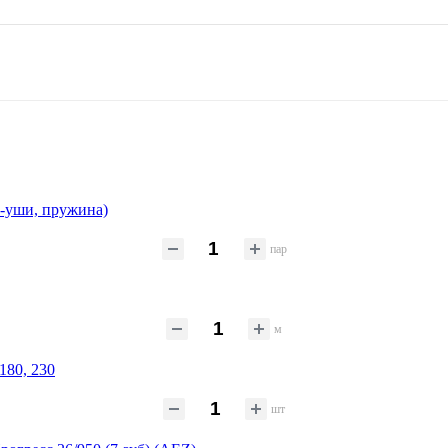
а-уши, пружина)
пар
м
180, 230
шт