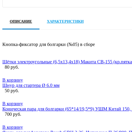
ОПИСАНИЕ
ХАРАКТЕРИСТИКИ
Кнопка-фиксатор для болгарки (№05) в сборе
Щётки электроугольные (6,5х13,4х18) Макита CB-155 (кр.пятк
80 руб.
В корзину
Шнур для стартера Ø 6.0 мм
50 руб.
В корзину
Коническая пара для болгарки (65*14/19,5*9) УШМ Китай 150, 
700 руб.
В корзину