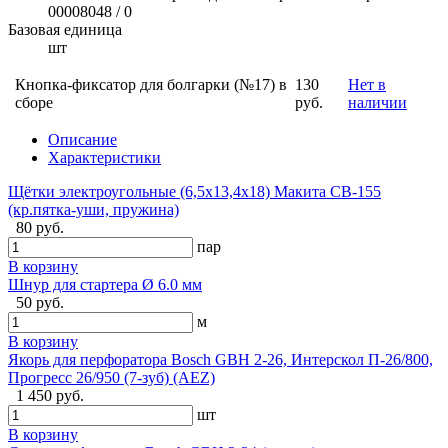
00008048 / 0
Базовая единица
шт
Кнопка-фиксатор для болгарки (№17) в
130
Нет в
сборе
руб.
наличии
Описание
Характеристики
Щётки электроугольные (6,5х13,4х18) Макита CB-155
(кр.пятка-уши, пружина)
80 руб.
пар
В корзину
Шнур для стартера Ø 6.0 мм
50 руб.
м
В корзину
Якорь для перфоратора Bosch GBH 2-26, Интерскол П-26/800,
Прогресс 26/950 (7-зуб) (AEZ)
1 450 руб.
шт
В корзину