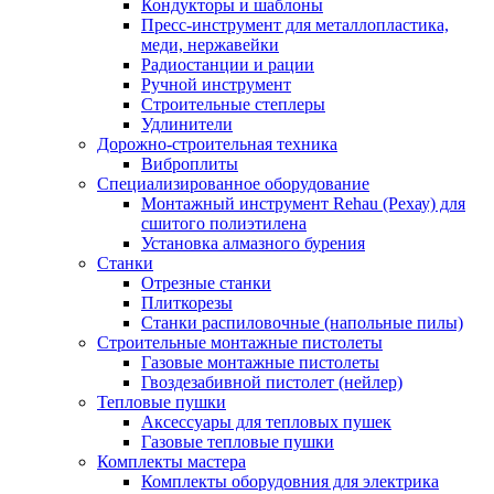
Кондукторы и шаблоны
Пресс-инструмент для металлопластика,
меди, нержавейки
Радиостанции и рации
Ручной инструмент
Строительные степлеры
Удлинители
Дорожно-строительная техника
Виброплиты
Специализированное оборудование
Монтажный инструмент Rehau (Рехау) для
сшитого полиэтилена
Установка алмазного бурения
Станки
Отрезные станки
Плиткорезы
Станки распиловочные (напольные пилы)
Строительные монтажные пистолеты
Газовые монтажные пистолеты
Гвоздезабивной пистолет (нейлер)
Тепловые пушки
Аксессуары для тепловых пушек
Газовые тепловые пушки
Комплекты мастера
Комплекты оборудовния для электрика