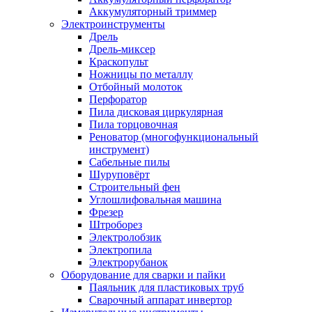
Аккумуляторный триммер
Электроинструменты
Дрель
Дрель-миксер
Краскопульт
Ножницы по металлу
Отбойный молоток
Перфоратор
Пила дисковая циркулярная
Пила торцовочная
Реноватор (многофункциональный
инструмент)
Сабельные пилы
Шуруповёрт
Строительный фен
Углошлифовальная машина
Фрезер
Штроборез
Электролобзик
Электропила
Электрорубанок
Оборудование для сварки и пайки
Паяльник для пластиковых труб
Сварочный аппарат инвертор