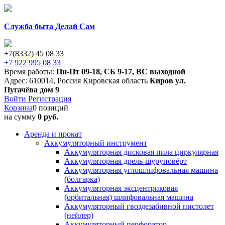
Служба быта Делай Сам
+7(8332) 45 08 33
+7 922 995 08 33
Время работы:
Пн-Пт 09-18
,
СБ 9-17
,
ВС выходной
Адрес:
610014
,
Россия
Кировская область
Киров
ул.
Пугачёва дом 9
Войти
Регистрация
Корзина
0 позиций
на сумму
0 руб.
Аренда и прокат
Аккумуляторный инструмент
Аккумуляторная дисковая пила циркулярная
Аккумуляторная дрель-шуруповёрт
Аккумуляторная углошлифовальная машина
(болгарка)
Аккумуляторная эксцентриковая
(орбитальная) шлифовальная машина
Аккумуляторный гвоздезабивной пистолет
(нейлер)
Аккумуляторный перфоратор