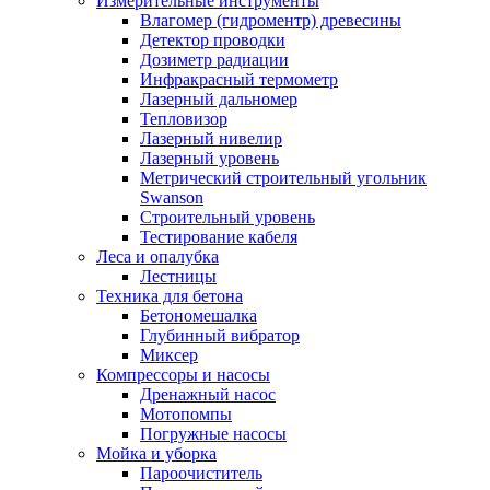
Измерительные инструменты
Влагомер (гидроментр) древесины
Детектор проводки
Дозиметр радиации
Инфракрасный термометр
Лазерный дальномер
Тепловизор
Лазерный нивелир
Лазерный уровень
Метрический строительный угольник
Swanson
Строительный уровень
Тестирование кабеля
Леса и опалубка
Лестницы
Техника для бетона
Бетономешалка
Глубинный вибратор
Миксер
Компрессоры и насосы
Дренажный насос
Мотопомпы
Погружные насосы
Мойка и уборка
Пароочиститель