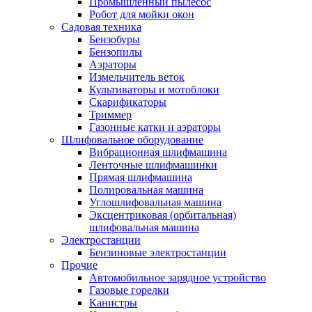
Промышленный пылесос
Робот для мойки окон
Садовая техника
Бензобуры
Бензопилы
Аэраторы
Измельчитель веток
Культиваторы и мотоблоки
Скарификаторы
Триммер
Газонные катки и аэраторы
Шлифовальное оборудование
Вибрационная шлифмашина
Ленточные шлифмашинки
Прямая шлифмашина
Полировальная машина
Углошлифовальная машина
Эксцентриковая (орбитальная)
шлифовальная машина
Электростанции
Бензиновые электростанции
Прочие
Автомобильное зарядное устройство
Газовые горелки
Канистры