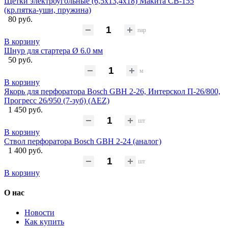
Щётки электроугольные (6,5х13,4х18) Макита CB-155
(кр.пятка-уши, пружина)
80 руб.
пар
В корзину
Шнур для стартера Ø 6.0 мм
50 руб.
м
В корзину
Якорь для перфоратора Bosch GBH 2-26, Интерскол П-26/800,
Прогресс 26/950 (7-зуб) (AEZ)
1 450 руб.
шт
В корзину
Ствол перфоратора Bosch GBH 2-24 (аналог)
1 400 руб.
шт
В корзину
О нас
Новости
Как купить