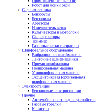
Промышленный пылесос
Робот для мойки окон
Садовая техника
Бензобуры
Бензопилы
Аэраторы
Измельчитель веток
Культиваторы и мотоблоки
Скарификаторы
Триммер
Газонные катки и аэраторы
Шлифовальное оборудование
Вибрационная шлифмашина
Ленточные шлифмашинки
Прямая шлифмашина
Полировальная машина
Углошлифовальная машина
Эксцентриковая (орбитальная)
шлифовальная машина
Электростанции
Бензиновые электростанции
Прочие
Автомобильное зарядное устройство
Газовые горелки
Канистры