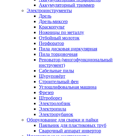
Аккумуляторный триммер
Электроинструменты
Дрель
Дрель-миксер
Краскопульт
Ножницы по металлу
Отбойный молоток
Перфоратор
Пила дисковая циркулярная
Пила торцовочная
Реноватор (многофункциональный
инструмент)
Сабельные пилы
Шуруповёрт
Строительный фен
Углошлифовальная машина
Фрезер
Штроборез
Электролобзик
Электропила
Электрорубанок
Оборудование для сварки и пайки
Паяльник для пластиковых труб
Сварочный аппарат инвертор