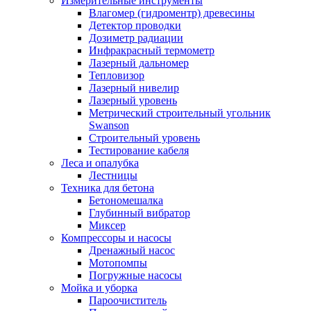
Измерительные инструменты
Влагомер (гидроментр) древесины
Детектор проводки
Дозиметр радиации
Инфракрасный термометр
Лазерный дальномер
Тепловизор
Лазерный нивелир
Лазерный уровень
Метрический строительный угольник
Swanson
Строительный уровень
Тестирование кабеля
Леса и опалубка
Лестницы
Техника для бетона
Бетономешалка
Глубинный вибратор
Миксер
Компрессоры и насосы
Дренажный насос
Мотопомпы
Погружные насосы
Мойка и уборка
Пароочиститель