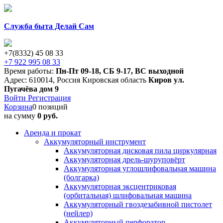
Служба быта Делай Сам
+7(8332) 45 08 33
+7 922 995 08 33
Время работы:
Пн-Пт 09-18
,
СБ 9-17
,
ВС выходной
Адрес:
610014
,
Россия
Кировская область
Киров
ул.
Пугачёва дом 9
Войти
Регистрация
Корзина
0 позиций
на сумму
0 руб.
Аренда и прокат
Аккумуляторный инструмент
Аккумуляторная дисковая пила циркулярная
Аккумуляторная дрель-шуруповёрт
Аккумуляторная углошлифовальная машина
(болгарка)
Аккумуляторная эксцентриковая
(орбитальная) шлифовальная машина
Аккумуляторный гвоздезабивной пистолет
(нейлер)
Аккумуляторный перфоратор