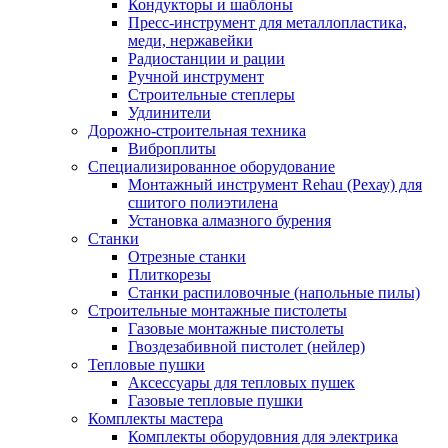
Кондукторы и шаблоны
Пресс-инструмент для металлопластика,
меди, нержавейки
Радиостанции и рации
Ручной инструмент
Строительные степлеры
Удлинители
Дорожно-строительная техника
Виброплиты
Специализированное оборудование
Монтажный инструмент Rehau (Рехау) для
сшитого полиэтилена
Установка алмазного бурения
Станки
Отрезные станки
Плиткорезы
Станки распиловочные (напольные пилы)
Строительные монтажные пистолеты
Газовые монтажные пистолеты
Гвоздезабивной пистолет (нейлер)
Тепловые пушки
Аксессуары для тепловых пушек
Газовые тепловые пушки
Комплекты мастера
Комплекты оборудовния для электрика