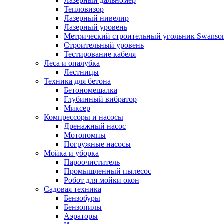
Лазерный дальномер
Тепловизор
Лазерный нивелир
Лазерный уровень
Метрический строительный угольник Swanso
Строительный уровень
Тестирование кабеля
Леса и опалубка
Лестницы
Техника для бетона
Бетономешалка
Глубинный вибратор
Миксер
Компрессоры и насосы
Дренажный насос
Мотопомпы
Погружные насосы
Мойка и уборка
Пароочиститель
Промышленный пылесос
Робот для мойки окон
Садовая техника
Бензобуры
Бензопилы
Аэраторы