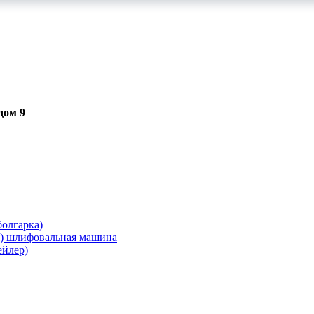
дом 9
олгарка)
я) шлифовальная машина
ейлер)