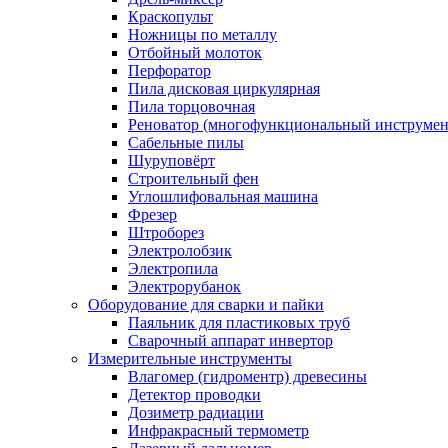
Краскопульт
Ножницы по металлу
Отбойный молоток
Перфоратор
Пила дисковая циркулярная
Пила торцовочная
Реноватор (многофункциональный инструмен
Сабельные пилы
Шуруповёрт
Строительный фен
Углошлифовальная машина
Фрезер
Штроборез
Электролобзик
Электропила
Электрорубанок
Оборудование для сварки и пайки
Паяльник для пластиковых труб
Сварочный аппарат инвертор
Измерительные инструменты
Влагомер (гидроментр) древесины
Детектор проводки
Дозиметр радиации
Инфракрасный термометр