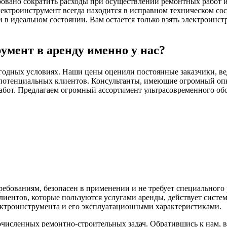
ровано сократить расходы при осуществлении ремонтных работ и 
ектроинструмент всегда находится в исправном техническом со
 идеальном состоянии. Вам остается только взять электроинстр
умент в аренду именно у нас?
годных условиях. Наши цены оценили постоянные заказчики, ве
потенциальных клиентов. Консультанты, имеющие огромный опыт
абот. Предлагаем огромный ассортимент ультрасовременного обо
ебованиям, безопасен в применении и не требует специального
иентов, которые пользуются услугами аренды, действует систе
ектроинструмента и его эксплуатационными характеристиками.
исленных ремонтно-строительных задач. Обратившись к нам, 