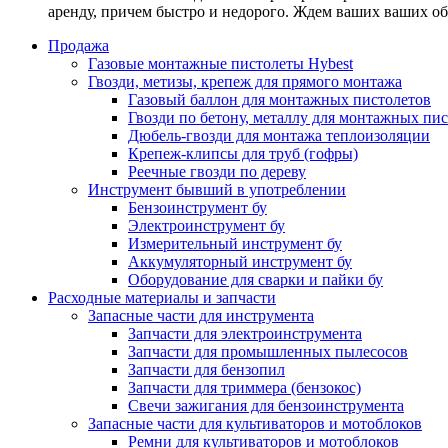
аренду, причем быстро и недорого. Ждем ваших ваших о
Продажа
Газовые монтажные пистолеты Hybest
Гвозди, метизы, крепеж для прямого монтажа
Газовый баллон для монтажных пистолетов
Гвозди по бетону, металлу для монтажных пи
Дюбель-гвозди для монтажа теплоизоляции
Крепеж-клипсы для труб (гофры)
Реечные гвозди по дереву
Инструмент бывший в употреблении
Бензоинструмент бу
Электроинструмент бу
Измерительный инструмент бу
Аккумуляторный инструмент бу
Оборудование для сварки и пайки бу
Расходные материалы и запчасти
Запасные части для инструмента
Запчасти для электроинструмента
Запчасти для промышленных пылесосов
Запчасти для бензопил
Запчасти для триммера (бензокос)
Свечи зажигания для бензоинструмента
Запасные части для культиваторов и мотоблоков
Ремни для культиваторов и мотоблоков