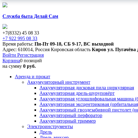
Служба быта Делай Сам
+7(8332) 45 08 33
+7 922 995 08 33
Время работы:
Пн-Пт 09-18
,
СБ 9-17
,
ВС выходной
Адрес:
610014
,
Россия
Кировская область
Киров
ул. Пугачёва 
Войти
Регистрация
Корзина
0 позиций
на сумму
0 руб.
Аренда и прокат
Аккумуляторный инструмент
Аккумуляторная дисковая пила циркулярная
Аккумуляторная дрель-шуруповёрт
Аккумуляторная углошлифовальная машина (б
Аккумуляторная эксцентриковая (орбитальна
Аккумуляторный гвоздезабивной пистолет (н
Аккумуляторный перфоратор
Аккумуляторный триммер
Электроинструменты
Дрель
Дрель-миксер