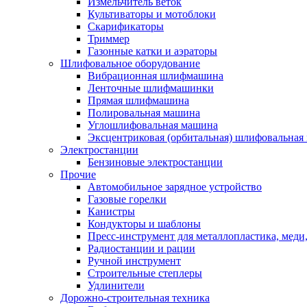
Измельчитель веток
Культиваторы и мотоблоки
Скарификаторы
Триммер
Газонные катки и аэраторы
Шлифовальное оборудование
Вибрационная шлифмашина
Ленточные шлифмашинки
Прямая шлифмашина
Полировальная машина
Углошлифовальная машина
Эксцентриковая (орбитальная) шлифовальная
Электростанции
Бензиновые электростанции
Прочие
Автомобильное зарядное устройство
Газовые горелки
Канистры
Кондукторы и шаблоны
Пресс-инструмент для металлопластика, меди
Радиостанции и рации
Ручной инструмент
Строительные степлеры
Удлинители
Дорожно-строительная техника