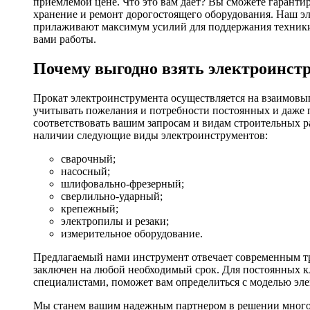
приемлемой цене. Что это вам дает? Вы сможете гаранти
хранение и ремонт дорогостоящего оборудования. Наш эл
прилаживают максимум усилий для поддержания техники в
вами работы.
Почему выгодно взять электроинстр
Прокат электроинструмента осуществляется на взаимовы
учитывать пожелания и потребности постоянных и даже 
соответствовать вашим запросам и видам строительных р
наличии следующие виды электроинструментов:
сварочный;
насосный;
шлифовально-фрезерный;
сверлильно-ударный;
крепежный;
электропилы и резаки;
измерительное оборудование.
Предлагаемый нами инструмент отвечает современным тр
заключен на любой необходимый срок. Для постоянных кл
специалистами, поможет вам определиться с моделью эл
Мы станем вашим надежным партнером в решении многоч