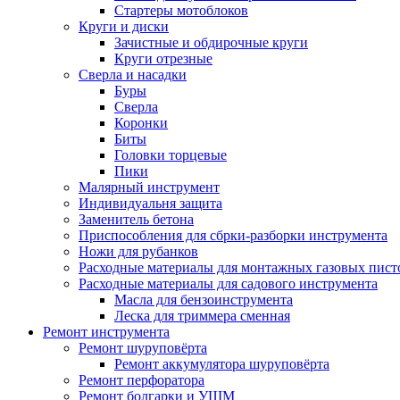
Стартеры мотоблоков
Круги и диски
Зачистные и обдирочные круги
Круги отрезные
Сверла и насадки
Буры
Сверла
Коронки
Биты
Головки торцевые
Пики
Малярный инструмент
Индивидуальня защита
Заменитель бетона
Приспособления для сбрки-разборки инструмента
Ножи для рубанков
Расходные материалы для монтажных газовых пист
Расходные материалы для садового инструмента
Масла для бензоинструмента
Леска для триммера сменная
Ремонт инструмента
Ремонт шуруповёрта
Ремонт аккумулятора шуруповёрта
Ремонт перфоратора
Ремонт болгарки и УШМ