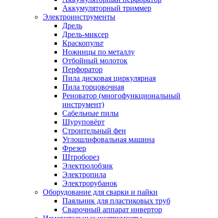
Аккумуляторный триммер
Электроинструменты
Дрель
Дрель-миксер
Краскопульт
Ножницы по металлу
Отбойный молоток
Перфоратор
Пила дисковая циркулярная
Пила торцовочная
Реноватор (многофункциональный
инструмент)
Сабельные пилы
Шуруповёрт
Строительный фен
Углошлифовальная машина
Фрезер
Штроборез
Электролобзик
Электропила
Электрорубанок
Оборудование для сварки и пайки
Паяльник для пластиковых труб
Сварочный аппарат инвертор