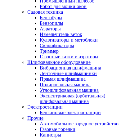
Промышленный пылесос
Робот для мойки окон
Садовая техника
Бензобуры
Бензопилы
Аэраторы
Измельчитель веток
Культиваторы и мотоблоки
Скарификаторы
Триммер
Газонные катки и аэраторы
Шлифовальное оборудование
Вибрационная шлифмашина
Ленточные шлифмашинки
Прямая шлифмашина
Полировальная машина
Углошлифовальная машина
Эксцентриковая (орбитальная)
шлифовальная машина
Электростанции
Бензиновые электростанции
Прочие
Автомобильное зарядное устройство
Газовые горелки
Канистры