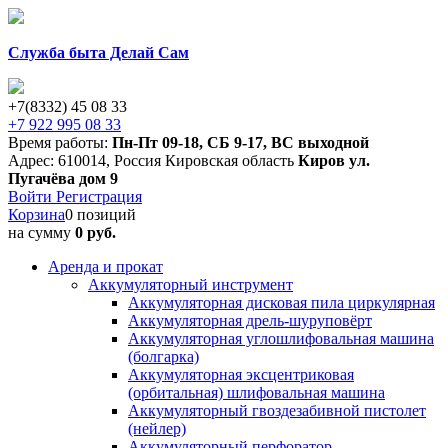
Служба быта Делай Сам
+7(8332) 45 08 33
+7 922 995 08 33
Время работы:
Пн-Пт 09-18
,
СБ 9-17
,
ВС выходной
Адрес:
610014
,
Россия
Кировская область
Киров
ул.
Пугачёва дом 9
Войти
Регистрация
Корзина
0 позиций
на сумму
0 руб.
Аренда и прокат
Аккумуляторный инструмент
Аккумуляторная дисковая пила циркулярная
Аккумуляторная дрель-шуруповёрт
Аккумуляторная углошлифовальная машина
(болгарка)
Аккумуляторная эксцентриковая
(орбитальная) шлифовальная машина
Аккумуляторный гвоздезабивной пистолет
(нейлер)
Аккумуляторный перфоратор