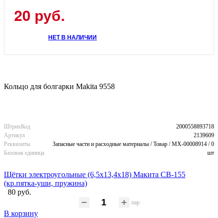
20 руб.
НЕТ В НАЛИЧИИ
Кольцо для болгарки Makita 9558
ШтрихКод
2000558893718
Артикул
2139609
Реквизиты
Запасные части и расходные материалы / Товар / MX-00008914 / 0
Базовая единица
шт
Щётки электроугольные (6,5х13,4х18) Макита CB-155
(кр.пятка-уши, пружина)
80 руб.
пар
В корзину