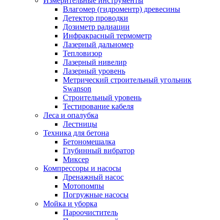
Измерительные инструменты
Влагомер (гидроментр) древесины
Детектор проводки
Дозиметр радиации
Инфракрасный термометр
Лазерный дальномер
Тепловизор
Лазерный нивелир
Лазерный уровень
Метрический строительный угольник
Swanson
Строительный уровень
Тестирование кабеля
Леса и опалубка
Лестницы
Техника для бетона
Бетономешалка
Глубинный вибратор
Миксер
Компрессоры и насосы
Дренажный насос
Мотопомпы
Погружные насосы
Мойка и уборка
Пароочиститель