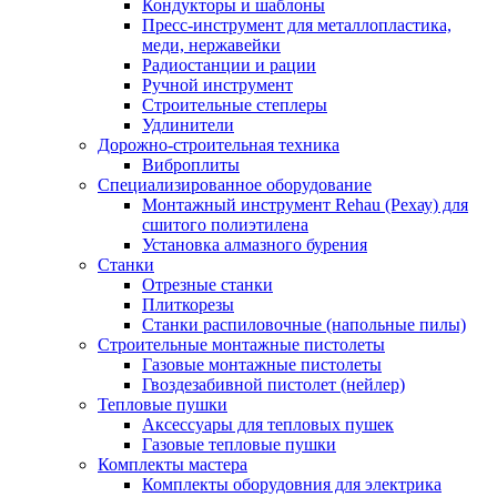
Кондукторы и шаблоны
Пресс-инструмент для металлопластика,
меди, нержавейки
Радиостанции и рации
Ручной инструмент
Строительные степлеры
Удлинители
Дорожно-строительная техника
Виброплиты
Специализированное оборудование
Монтажный инструмент Rehau (Рехау) для
сшитого полиэтилена
Установка алмазного бурения
Станки
Отрезные станки
Плиткорезы
Станки распиловочные (напольные пилы)
Строительные монтажные пистолеты
Газовые монтажные пистолеты
Гвоздезабивной пистолет (нейлер)
Тепловые пушки
Аксессуары для тепловых пушек
Газовые тепловые пушки
Комплекты мастера
Комплекты оборудовния для электрика