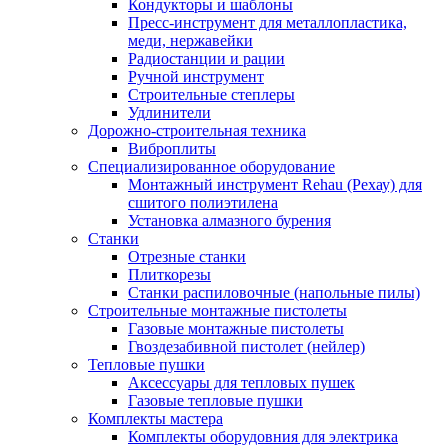
Кондукторы и шаблоны
Пресс-инструмент для металлопластика,
меди, нержавейки
Радиостанции и рации
Ручной инструмент
Строительные степлеры
Удлинители
Дорожно-строительная техника
Виброплиты
Специализированное оборудование
Монтажный инструмент Rehau (Рехау) для
сшитого полиэтилена
Установка алмазного бурения
Станки
Отрезные станки
Плиткорезы
Станки распиловочные (напольные пилы)
Строительные монтажные пистолеты
Газовые монтажные пистолеты
Гвоздезабивной пистолет (нейлер)
Тепловые пушки
Аксессуары для тепловых пушек
Газовые тепловые пушки
Комплекты мастера
Комплекты оборудовния для электрика