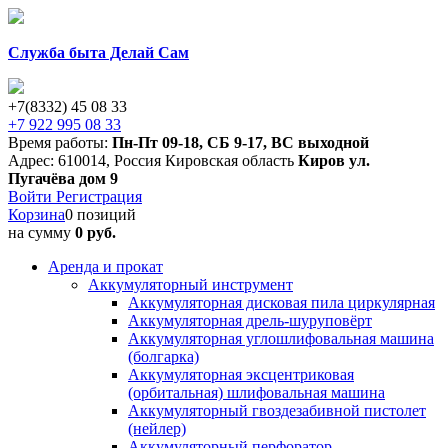
Служба быта Делай Сам
+7(8332) 45 08 33
+7 922 995 08 33
Время работы:
Пн-Пт 09-18
,
СБ 9-17
,
ВС выходной
Адрес:
610014
,
Россия
Кировская область
Киров
ул.
Пугачёва дом 9
Войти
Регистрация
Корзина
0 позиций
на сумму
0 руб.
Аренда и прокат
Аккумуляторный инструмент
Аккумуляторная дисковая пила циркулярная
Аккумуляторная дрель-шуруповёрт
Аккумуляторная углошлифовальная машина
(болгарка)
Аккумуляторная эксцентриковая
(орбитальная) шлифовальная машина
Аккумуляторный гвоздезабивной пистолет
(нейлер)
Аккумуляторный перфоратор