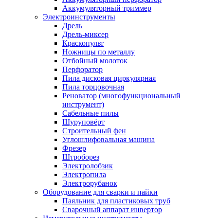
Аккумуляторный триммер
Электроинструменты
Дрель
Дрель-миксер
Краскопульт
Ножницы по металлу
Отбойный молоток
Перфоратор
Пила дисковая циркулярная
Пила торцовочная
Реноватор (многофункциональный
инструмент)
Сабельные пилы
Шуруповёрт
Строительный фен
Углошлифовальная машина
Фрезер
Штроборез
Электролобзик
Электропила
Электрорубанок
Оборудование для сварки и пайки
Паяльник для пластиковых труб
Сварочный аппарат инвертор