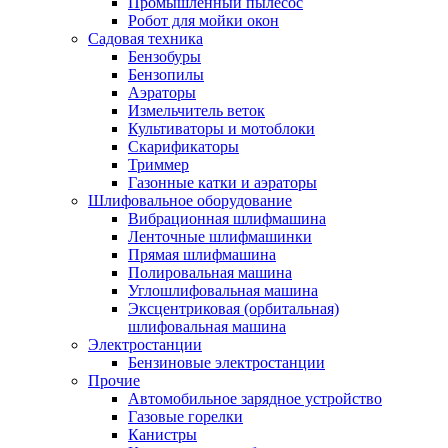
Промышленный пылесос
Робот для мойки окон
Садовая техника
Бензобуры
Бензопилы
Аэраторы
Измельчитель веток
Культиваторы и мотоблоки
Скарификаторы
Триммер
Газонные катки и аэраторы
Шлифовальное оборудование
Вибрационная шлифмашина
Ленточные шлифмашинки
Прямая шлифмашина
Полировальная машина
Углошлифовальная машина
Эксцентриковая (орбитальная)
шлифовальная машина
Электростанции
Бензиновые электростанции
Прочие
Автомобильное зарядное устройство
Газовые горелки
Канистры