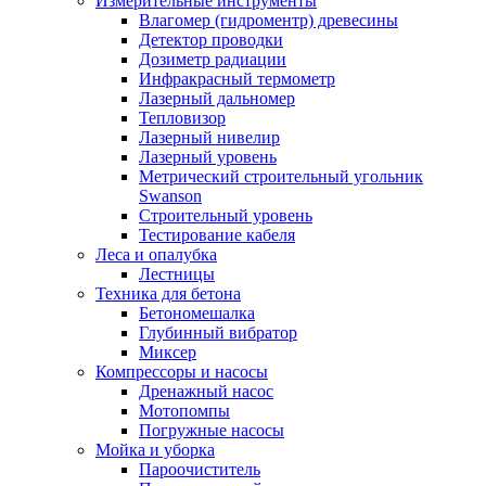
Измерительные инструменты
Влагомер (гидроментр) древесины
Детектор проводки
Дозиметр радиации
Инфракрасный термометр
Лазерный дальномер
Тепловизор
Лазерный нивелир
Лазерный уровень
Метрический строительный угольник
Swanson
Строительный уровень
Тестирование кабеля
Леса и опалубка
Лестницы
Техника для бетона
Бетономешалка
Глубинный вибратор
Миксер
Компрессоры и насосы
Дренажный насос
Мотопомпы
Погружные насосы
Мойка и уборка
Пароочиститель