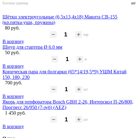
Базовая единица
шт
Щётки электроугольные (6,5х13,4х18) Макита CB-155
(кр.пятка-уши, пружина)
80 руб.
пар
В корзину
Шнур для стартера Ø 6.0 мм
50 руб.
м
В корзину
Коническая пара для болгарки (65*14/19,5*9) УШМ Китай
150, 180, 230
700 руб.
шт
В корзину
Якорь для перфоратора Bosch GBH 2-26, Интерскол П-26/800,
Прогресс 26/950 (7-зуб) (AEZ)
1 450 руб.
шт
В корзину