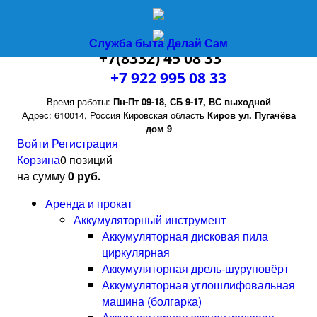
Служба быта Делай Сам
+7(8332) 45 08 33
+7 922 995 08 33
Время работы:
Пн-Пт 09-18
,
СБ 9-17
,
ВС выходной
Адрес:
610014
,
Россия
Кировская область
Киров
ул. Пугачёва
дом 9
Войти
Регистрация
Корзина
0 позиций
на сумму
0 руб.
Аренда и прокат
Аккумуляторный инструмент
Аккумуляторная дисковая пила
циркулярная
Аккумуляторная дрель-шуруповёрт
Аккумуляторная углошлифовальная
машина (болгарка)