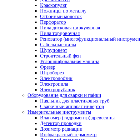
Краскопульт
Ножницы по металлу
Отбойный молоток
Перфоратор
Пила дисковая циркулярная
Пила торцовочная
Реноватор (многофункциональный инструмен
Сабельные пилы
Шуруповёрт
Строительный фен
Углошлифовальная машина
Фрезер
Штроборез
Электролобзик
Электропила
Электрорубанок
Оборудование для сварки и пайки
Паяльник для пластиковых труб
Сварочный аппарат инвертор
Измерительные инструменты
Влагомер (гидроментр) древесины
Детектор проводки
Дозиметр радиации
Инфракрасный термометр