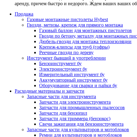
аренду, причем быстро и недорого. Ждем ваших ваших о
Продажа
Газовые монтажные пистолеты Hybest
Гвозди, метизы, крепеж для прямого монтажа
Газовый баллон для монтажных пистолетов
Гвозди по бетону, металлу для монтажных пи
Дюбель-гвозди для монтажа теплоизоляции
Крепеж-клипсы для труб (гофры)
Реечные гвозди по дереву
Инструмент бывший в употреблении
Бензоинструмент бу
Электроинструмент бу
Измерительный инструмент бу
Аккумуляторный инструмент бу
Оборудование для сварки и пайки бу
Расходные материалы и запчасти
Запасные части для инструмента
Запчасти для электроинструмента
Запчасти для промышленных пылесосов
Запчасти для бензопил
Запчасти для триммера (бензокос)
Свечи зажигания для бензоинструмента
Запасные части для культиваторов и мотоблоков
Ремни для культиваторов и мотоблоков