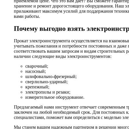
приемлемой цене. Что это вам дает? Вы сможете гаранти
хранение и ремонт дорогостоящего оборудования. Наш эл
прилаживают максимум усилий для поддержания техники в
вами работы.
Почему выгодно взять электроинстр
Прокат электроинструмента осуществляется на взаимовы
учитывать пожелания и потребности постоянных и даже 
соответствовать вашим запросам и видам строительных р
наличии следующие виды электроинструментов:
сварочный;
насосный;
шлифовально-фрезерный;
сверлильно-ударный;
крепежный;
электропилы и резаки;
измерительное оборудование.
Предлагаемый нами инструмент отвечает современным тр
заключен на любой необходимый срок. Для постоянных кл
специалистами, поможет вам определиться с моделью эл
Мы станем вашим надежным партнером в решении многоч