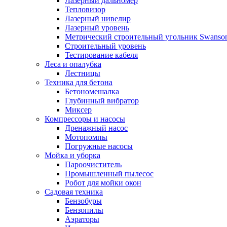
Лазерный дальномер
Тепловизор
Лазерный нивелир
Лазерный уровень
Метрический строительный угольник Swanso
Строительный уровень
Тестирование кабеля
Леса и опалубка
Лестницы
Техника для бетона
Бетономешалка
Глубинный вибратор
Миксер
Компрессоры и насосы
Дренажный насос
Мотопомпы
Погружные насосы
Мойка и уборка
Пароочиститель
Промышленный пылесос
Робот для мойки окон
Садовая техника
Бензобуры
Бензопилы
Аэраторы