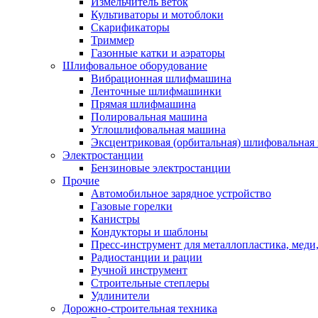
Измельчитель веток
Культиваторы и мотоблоки
Скарификаторы
Триммер
Газонные катки и аэраторы
Шлифовальное оборудование
Вибрационная шлифмашина
Ленточные шлифмашинки
Прямая шлифмашина
Полировальная машина
Углошлифовальная машина
Эксцентриковая (орбитальная) шлифовальная
Электростанции
Бензиновые электростанции
Прочие
Автомобильное зарядное устройство
Газовые горелки
Канистры
Кондукторы и шаблоны
Пресс-инструмент для металлопластика, меди
Радиостанции и рации
Ручной инструмент
Строительные степлеры
Удлинители
Дорожно-строительная техника