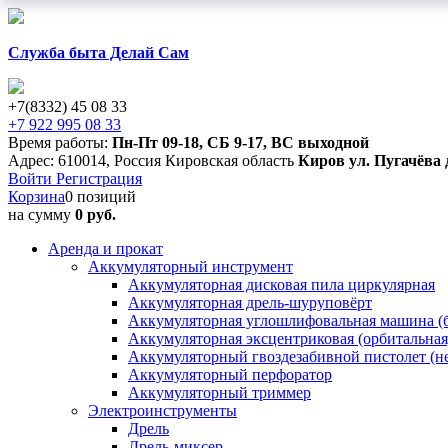
Служба быта Делай Сам
+7(8332) 45 08 33
+7 922 995 08 33
Время работы:
Пн-Пт 09-18
,
СБ 9-17
,
ВС выходной
Адрес:
610014
,
Россия
Кировская область
Киров
ул. Пугачёва 
Войти
Регистрация
Корзина
0 позиций
на сумму
0 руб.
Аренда и прокат
Аккумуляторный инструмент
Аккумуляторная дисковая пила циркулярная
Аккумуляторная дрель-шуруповёрт
Аккумуляторная углошлифовальная машина (б
Аккумуляторная эксцентриковая (орбитальна
Аккумуляторный гвоздезабивной пистолет (н
Аккумуляторный перфоратор
Аккумуляторный триммер
Электроинструменты
Дрель
Дрель-миксер