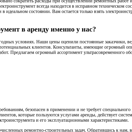
ровано сократить расходы при осуществлении ремонтных работ и 
ектроинструмент всегда находится в исправном техническом со
 идеальном состоянии. Вам остается только взять электроинстр
умент в аренду именно у нас?
годных условиях. Наши цены оценили постоянные заказчики, ве
потенциальных клиентов. Консультанты, имеющие огромный опыт
абот. Предлагаем огромный ассортимент ультрасовременного обо
ебованиям, безопасен в применении и не требует специального
иентов, которые пользуются услугами аренды, действует систе
ектроинструмента и его эксплуатационными характеристиками.
исленных ремонтно-строительных задач. Обратившись к нам, 