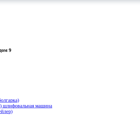
дом 9
олгарка)
я) шлифовальная машина
ейлер)