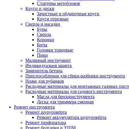
Стартеры мотоблоков
Круги и диски
Зачистные и обдирочные круги
Круги отрезные
Сверла и насадки
Буры
Сверла
Коронки
Биты
Головки торцевые
Пики
Малярный инструмент
Индивидуальня защита
Заменитель бетона
Приспособления для сбрки-разборки инструмента
Ножи для рубанков
Расходные материалы для монтажных газовых пист
Расходные материалы для садового инструмента
Масла для бензоинструмента
Леска для триммера сменная
Ремонт инструмента
Ремонт шуруповёрта
Ремонт аккумулятора шуруповёрта
Ремонт перфоратора
Ремонт болгарки и УШМ