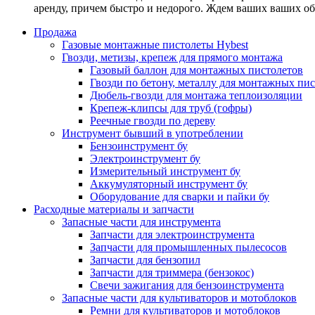
аренду, причем быстро и недорого. Ждем ваших ваших о
Продажа
Газовые монтажные пистолеты Hybest
Гвозди, метизы, крепеж для прямого монтажа
Газовый баллон для монтажных пистолетов
Гвозди по бетону, металлу для монтажных пи
Дюбель-гвозди для монтажа теплоизоляции
Крепеж-клипсы для труб (гофры)
Реечные гвозди по дереву
Инструмент бывший в употреблении
Бензоинструмент бу
Электроинструмент бу
Измерительный инструмент бу
Аккумуляторный инструмент бу
Оборудование для сварки и пайки бу
Расходные материалы и запчасти
Запасные части для инструмента
Запчасти для электроинструмента
Запчасти для промышленных пылесосов
Запчасти для бензопил
Запчасти для триммера (бензокос)
Свечи зажигания для бензоинструмента
Запасные части для культиваторов и мотоблоков
Ремни для культиваторов и мотоблоков