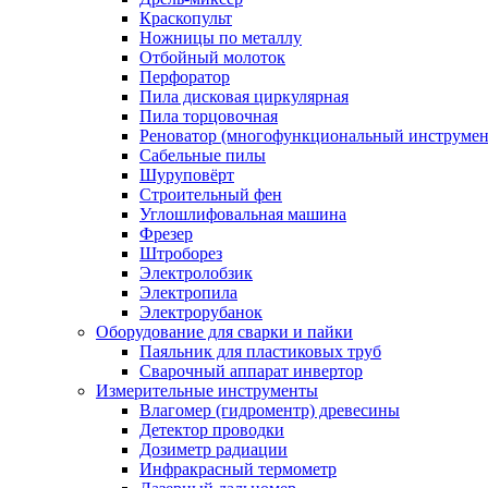
Краскопульт
Ножницы по металлу
Отбойный молоток
Перфоратор
Пила дисковая циркулярная
Пила торцовочная
Реноватор (многофункциональный инструмен
Сабельные пилы
Шуруповёрт
Строительный фен
Углошлифовальная машина
Фрезер
Штроборез
Электролобзик
Электропила
Электрорубанок
Оборудование для сварки и пайки
Паяльник для пластиковых труб
Сварочный аппарат инвертор
Измерительные инструменты
Влагомер (гидроментр) древесины
Детектор проводки
Дозиметр радиации
Инфракрасный термометр