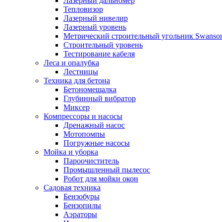
Лазерный дальномер
Тепловизор
Лазерный нивелир
Лазерный уровень
Метрический строительный угольник Swanso
Строительный уровень
Тестирование кабеля
Леса и опалубка
Лестницы
Техника для бетона
Бетономешалка
Глубинный вибратор
Миксер
Компрессоры и насосы
Дренажный насос
Мотопомпы
Погружные насосы
Мойка и уборка
Пароочиститель
Промышленный пылесос
Робот для мойки окон
Садовая техника
Бензобуры
Бензопилы
Аэраторы