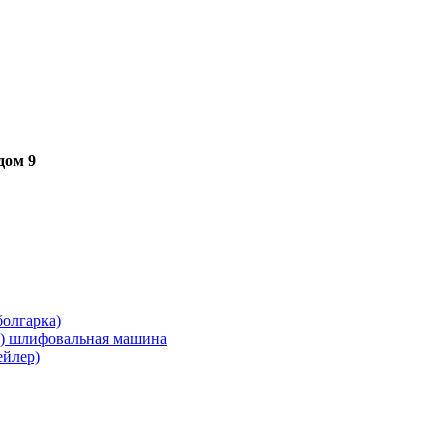
дом 9
олгарка)
я) шлифовальная машина
ейлер)