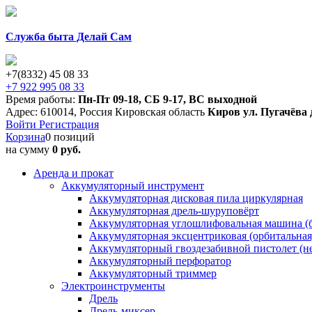
Служба быта Делай Сам
+7(8332) 45 08 33
+7 922 995 08 33
Время работы:
Пн-Пт 09-18
,
СБ 9-17
,
ВС выходной
Адрес:
610014
,
Россия
Кировская область
Киров
ул. Пугачёва 
Войти
Регистрация
Корзина
0 позиций
на сумму
0 руб.
Аренда и прокат
Аккумуляторный инструмент
Аккумуляторная дисковая пила циркулярная
Аккумуляторная дрель-шуруповёрт
Аккумуляторная углошлифовальная машина (б
Аккумуляторная эксцентриковая (орбитальна
Аккумуляторный гвоздезабивной пистолет (н
Аккумуляторный перфоратор
Аккумуляторный триммер
Электроинструменты
Дрель
Дрель-миксер