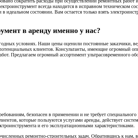
ровано сократить расходы при осуществлении ремонтных работ и 
ектроинструмент всегда находится в исправном техническом со
 идеальном состоянии. Вам остается только взять электроинстр
умент в аренду именно у нас?
годных условиях. Наши цены оценили постоянные заказчики, ве
потенциальных клиентов. Консультанты, имеющие огромный опыт
абот. Предлагаем огромный ассортимент ультрасовременного обо
ебованиям, безопасен в применении и не требует специального
иентов, которые пользуются услугами аренды, действует систе
ектроинструмента и его эксплуатационными характеристиками.
исленных ремонтно-строительных задач. Обратившись к нам, 