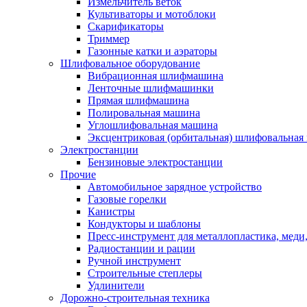
Измельчитель веток
Культиваторы и мотоблоки
Скарификаторы
Триммер
Газонные катки и аэраторы
Шлифовальное оборудование
Вибрационная шлифмашина
Ленточные шлифмашинки
Прямая шлифмашина
Полировальная машина
Углошлифовальная машина
Эксцентриковая (орбитальная) шлифовальная
Электростанции
Бензиновые электростанции
Прочие
Автомобильное зарядное устройство
Газовые горелки
Канистры
Кондукторы и шаблоны
Пресс-инструмент для металлопластика, меди
Радиостанции и рации
Ручной инструмент
Строительные степлеры
Удлинители
Дорожно-строительная техника