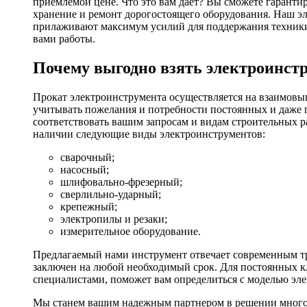
приемлемой цене. Что это вам дает? Вы сможете гаранти
хранение и ремонт дорогостоящего оборудования. Наш эл
прилаживают максимум усилий для поддержания техники в
вами работы.
Почему выгодно взять электроинстр
Прокат электроинструмента осуществляется на взаимовы
учитывать пожелания и потребности постоянных и даже 
соответствовать вашим запросам и видам строительных р
наличии следующие виды электроинструментов:
сварочный;
насосный;
шлифовально-фрезерный;
сверлильно-ударный;
крепежный;
электропилы и резаки;
измерительное оборудование.
Предлагаемый нами инструмент отвечает современным тр
заключен на любой необходимый срок. Для постоянных кл
специалистами, поможет вам определиться с моделью эл
Мы станем вашим надежным партнером в решении многоч