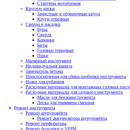
Стартеры мотоблоков
Круги и диски
Зачистные и обдирочные круги
Круги отрезные
Сверла и насадки
Буры
Сверла
Коронки
Биты
Головки торцевые
Пики
Малярный инструмент
Индивидуальня защита
Заменитель бетона
Приспособления для сбрки-разборки инструмента
Ножи для рубанков
Расходные материалы для монтажных газовых пист
Расходные материалы для садового инструмента
Масла для бензоинструмента
Леска для триммера сменная
Ремонт инструмента
Ремонт шуруповёрта
Ремонт аккумулятора шуруповёрта
Ремонт перфоратора
Ремонт болгарки и УШМ