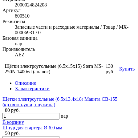
2000024824208
Артикул
600510
Реквизиты
Запасные части и расходные материалы / Товар / MX-
00006931 / 0
Базовая единица
пар
Производитель
AEZ
Щётки электроугольные (6,5х15х15) Stern MS-
130
Купить
250N 1400wt (аналог)
руб.
Описание
Характеристики
Щётки электроугольные (6,5х13,4х18) Макита CB-155
(кр.пятка-уши, пружина)
80 руб.
пар
В корзину
Шнур для стартера Ø 6.0 мм
50 руб.