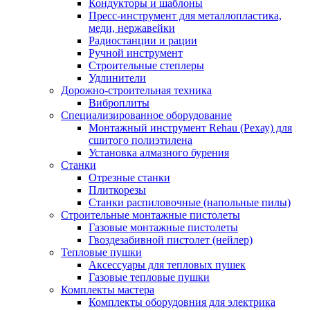
Кондукторы и шаблоны
Пресс-инструмент для металлопластика,
меди, нержавейки
Радиостанции и рации
Ручной инструмент
Строительные степлеры
Удлинители
Дорожно-строительная техника
Виброплиты
Специализированное оборудование
Монтажный инструмент Rehau (Рехау) для
сшитого полиэтилена
Установка алмазного бурения
Станки
Отрезные станки
Плиткорезы
Станки распиловочные (напольные пилы)
Строительные монтажные пистолеты
Газовые монтажные пистолеты
Гвоздезабивной пистолет (нейлер)
Тепловые пушки
Аксессуары для тепловых пушек
Газовые тепловые пушки
Комплекты мастера
Комплекты оборудовния для электрика