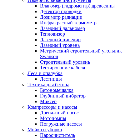
Измерительные инструменты
Влагомер (гидроментр) древесины
Детектор проводки
Дозиметр радиации
Инфракрасный термометр
Лазерный дальномер
Тепловизор
Лазерный нивелир
Лазерный уровень
Метрический строительный угольник
Swanson
Строительный уровень
Тестирование кабеля
Леса и опалубка
Лестницы
Техника для бетона
Бетономешалка
Глубинный вибратор
Миксер
Компрессоры и насосы
Дренажный насос
Мотопомпы
Погружные насосы
Мойка и уборка
Пароочиститель