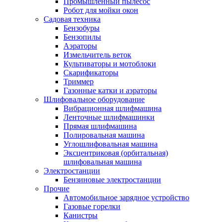
Промышленный пылесос
Робот для мойки окон
Садовая техника
Бензобуры
Бензопилы
Аэраторы
Измельчитель веток
Культиваторы и мотоблоки
Скарификаторы
Триммер
Газонные катки и аэраторы
Шлифовальное оборудование
Вибрационная шлифмашина
Ленточные шлифмашинки
Прямая шлифмашина
Полировальная машина
Углошлифовальная машина
Эксцентриковая (орбитальная)
шлифовальная машина
Электростанции
Бензиновые электростанции
Прочие
Автомобильное зарядное устройство
Газовые горелки
Канистры