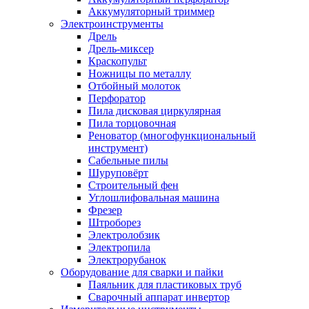
Аккумуляторный триммер
Электроинструменты
Дрель
Дрель-миксер
Краскопульт
Ножницы по металлу
Отбойный молоток
Перфоратор
Пила дисковая циркулярная
Пила торцовочная
Реноватор (многофункциональный
инструмент)
Сабельные пилы
Шуруповёрт
Строительный фен
Углошлифовальная машина
Фрезер
Штроборез
Электролобзик
Электропила
Электрорубанок
Оборудование для сварки и пайки
Паяльник для пластиковых труб
Сварочный аппарат инвертор