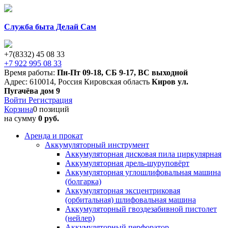
Служба быта Делай Сам
+7(8332) 45 08 33
+7 922 995 08 33
Время работы:
Пн-Пт 09-18
,
СБ 9-17
,
ВС выходной
Адрес:
610014
,
Россия
Кировская область
Киров
ул.
Пугачёва дом 9
Войти
Регистрация
Корзина
0 позиций
на сумму
0 руб.
Аренда и прокат
Аккумуляторный инструмент
Аккумуляторная дисковая пила циркулярная
Аккумуляторная дрель-шуруповёрт
Аккумуляторная углошлифовальная машина
(болгарка)
Аккумуляторная эксцентриковая
(орбитальная) шлифовальная машина
Аккумуляторный гвоздезабивной пистолет
(нейлер)
Аккумуляторный перфоратор