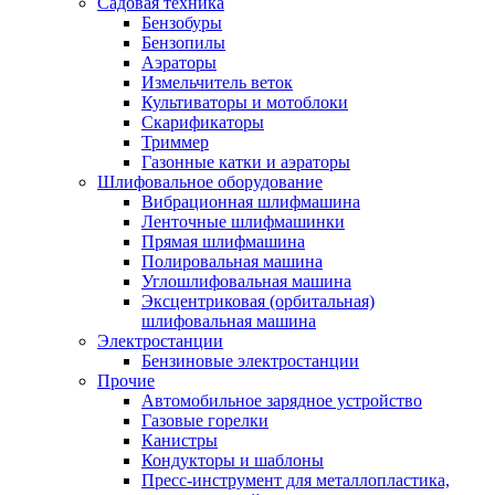
Садовая техника
Бензобуры
Бензопилы
Аэраторы
Измельчитель веток
Культиваторы и мотоблоки
Скарификаторы
Триммер
Газонные катки и аэраторы
Шлифовальное оборудование
Вибрационная шлифмашина
Ленточные шлифмашинки
Прямая шлифмашина
Полировальная машина
Углошлифовальная машина
Эксцентриковая (орбитальная)
шлифовальная машина
Электростанции
Бензиновые электростанции
Прочие
Автомобильное зарядное устройство
Газовые горелки
Канистры
Кондукторы и шаблоны
Пресс-инструмент для металлопластика,