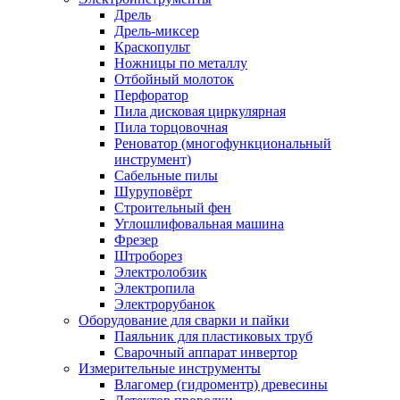
Дрель
Дрель-миксер
Краскопульт
Ножницы по металлу
Отбойный молоток
Перфоратор
Пила дисковая циркулярная
Пила торцовочная
Реноватор (многофункциональный
инструмент)
Сабельные пилы
Шуруповёрт
Строительный фен
Углошлифовальная машина
Фрезер
Штроборез
Электролобзик
Электропила
Электрорубанок
Оборудование для сварки и пайки
Паяльник для пластиковых труб
Сварочный аппарат инвертор
Измерительные инструменты
Влагомер (гидроментр) древесины