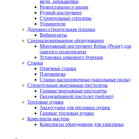
меди, нержавейки
Радиостанции и рации
Ручной инструмент
Строительные степлеры
Удлинители
Дорожно-строительная техника
Виброплиты
Специализированное оборудование
Монтажный инструмент Rehau (Рехау) для
сшитого полиэтилена
Установка алмазного бурения
Станки
Отрезные станки
Плиткорезы
Станки распиловочные (напольные пилы)
Строительные монтажные пистолеты
Газовые монтажные пистолеты
Гвоздезабивной пистолет (нейлер)
Тепловые пушки
Аксессуары для тепловых пушек
Газовые тепловые пушки
Комплекты мастера
Комплекты оборудовния для электрика