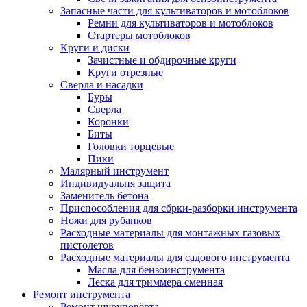
Запасные части для культиваторов и мотоблоков
Ремни для культиваторов и мотоблоков
Стартеры мотоблоков
Круги и диски
Зачистные и обдирочные круги
Круги отрезные
Сверла и насадки
Буры
Сверла
Коронки
Биты
Головки торцевые
Пики
Малярный инструмент
Индивидуальня защита
Заменитель бетона
Приспособления для сбрки-разборки инструмента
Ножи для рубанков
Расходные материалы для монтажных газовых
пистолетов
Расходные материалы для садового инструмента
Масла для бензоинструмента
Леска для триммера сменная
Ремонт инструмента
Ремонт шуруповёрта