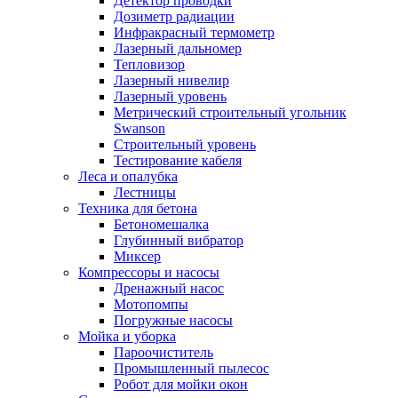
Детектор проводки
Дозиметр радиации
Инфракрасный термометр
Лазерный дальномер
Тепловизор
Лазерный нивелир
Лазерный уровень
Метрический строительный угольник
Swanson
Строительный уровень
Тестирование кабеля
Леса и опалубка
Лестницы
Техника для бетона
Бетономешалка
Глубинный вибратор
Миксер
Компрессоры и насосы
Дренажный насос
Мотопомпы
Погружные насосы
Мойка и уборка
Пароочиститель
Промышленный пылесос
Робот для мойки окон