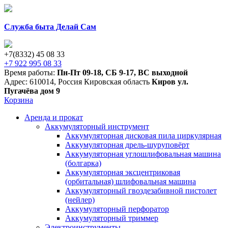
Служба быта Делай Сам
+7(8332) 45 08 33
+7 922 995 08 33
Время работы:
Пн-Пт 09-18
,
СБ 9-17
,
ВС выходной
Адрес:
610014
,
Россия
Кировская область
Киров
ул.
Пугачёва дом 9
Корзина
Аренда и прокат
Аккумуляторный инструмент
Аккумуляторная дисковая пила циркулярная
Аккумуляторная дрель-шуруповёрт
Аккумуляторная углошлифовальная машина
(болгарка)
Аккумуляторная эксцентриковая
(орбитальная) шлифовальная машина
Аккумуляторный гвоздезабивной пистолет
(нейлер)
Аккумуляторный перфоратор
Аккумуляторный триммер
Электроинструменты