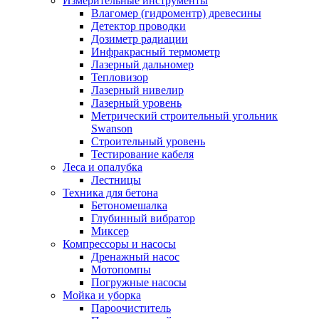
Измерительные инструменты
Влагомер (гидроментр) древесины
Детектор проводки
Дозиметр радиации
Инфракрасный термометр
Лазерный дальномер
Тепловизор
Лазерный нивелир
Лазерный уровень
Метрический строительный угольник
Swanson
Строительный уровень
Тестирование кабеля
Леса и опалубка
Лестницы
Техника для бетона
Бетономешалка
Глубинный вибратор
Миксер
Компрессоры и насосы
Дренажный насос
Мотопомпы
Погружные насосы
Мойка и уборка
Пароочиститель