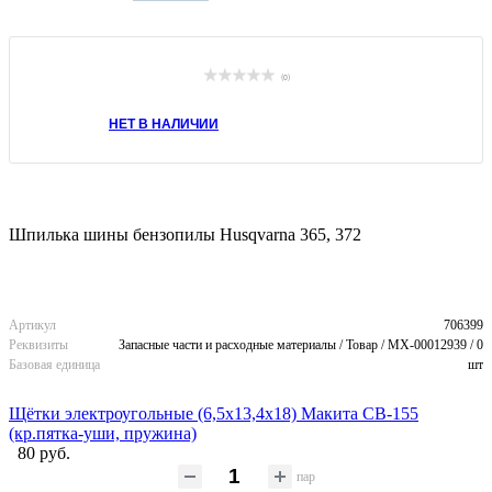
(0)
НЕТ В НАЛИЧИИ
Шпилька шины бензопилы Husqvarna 365, 372
Артикул
706399
Реквизиты
Запасные части и расходные материалы / Товар / MX-00012939 / 0
Базовая единица
шт
Щётки электроугольные (6,5х13,4х18) Макита CB-155
(кр.пятка-уши, пружина)
80 руб.
пар