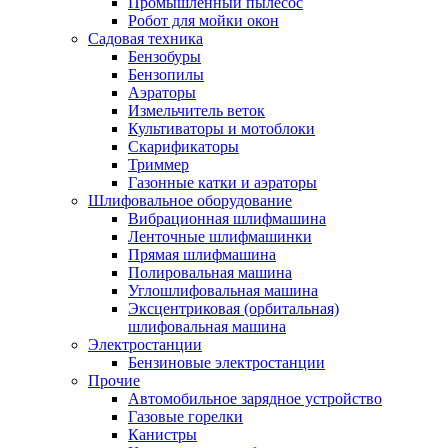
Промышленный пылесос
Робот для мойки окон
Садовая техника
Бензобуры
Бензопилы
Аэраторы
Измельчитель веток
Культиваторы и мотоблоки
Скарификаторы
Триммер
Газонные катки и аэраторы
Шлифовальное оборудование
Вибрационная шлифмашина
Ленточные шлифмашинки
Прямая шлифмашина
Полировальная машина
Углошлифовальная машина
Эксцентриковая (орбитальная)
шлифовальная машина
Электростанции
Бензиновые электростанции
Прочие
Автомобильное зарядное устройство
Газовые горелки
Канистры