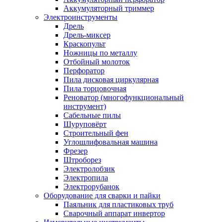
Аккумуляторный триммер
Электроинструменты
Дрель
Дрель-миксер
Краскопульт
Ножницы по металлу
Отбойный молоток
Перфоратор
Пила дисковая циркулярная
Пила торцовочная
Реноватор (многофункциональный
инструмент)
Сабельные пилы
Шуруповёрт
Строительный фен
Углошлифовальная машина
Фрезер
Штроборез
Электролобзик
Электропила
Электрорубанок
Оборудование для сварки и пайки
Паяльник для пластиковых труб
Сварочный аппарат инвертор