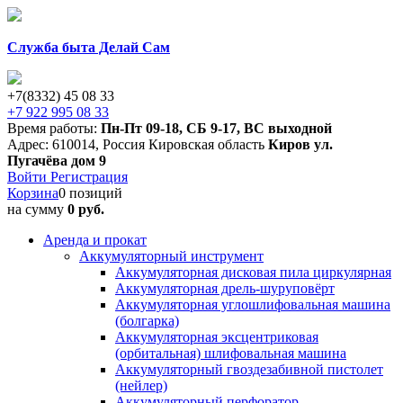
Служба быта Делай Сам
+7(8332) 45 08 33
+7 922 995 08 33
Время работы:
Пн-Пт 09-18
,
СБ 9-17
,
ВС выходной
Адрес:
610014
,
Россия
Кировская область
Киров
ул.
Пугачёва дом 9
Войти
Регистрация
Корзина
0 позиций
на сумму
0 руб.
Аренда и прокат
Аккумуляторный инструмент
Аккумуляторная дисковая пила циркулярная
Аккумуляторная дрель-шуруповёрт
Аккумуляторная углошлифовальная машина
(болгарка)
Аккумуляторная эксцентриковая
(орбитальная) шлифовальная машина
Аккумуляторный гвоздезабивной пистолет
(нейлер)
Аккумуляторный перфоратор