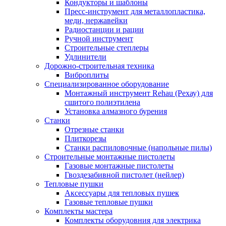
Кондукторы и шаблоны
Пресс-инструмент для металлопластика,
меди, нержавейки
Радиостанции и рации
Ручной инструмент
Строительные степлеры
Удлинители
Дорожно-строительная техника
Виброплиты
Специализированное оборудование
Монтажный инструмент Rehau (Рехау) для
сшитого полиэтилена
Установка алмазного бурения
Станки
Отрезные станки
Плиткорезы
Станки распиловочные (напольные пилы)
Строительные монтажные пистолеты
Газовые монтажные пистолеты
Гвоздезабивной пистолет (нейлер)
Тепловые пушки
Аксессуары для тепловых пушек
Газовые тепловые пушки
Комплекты мастера
Комплекты оборудовния для электрика