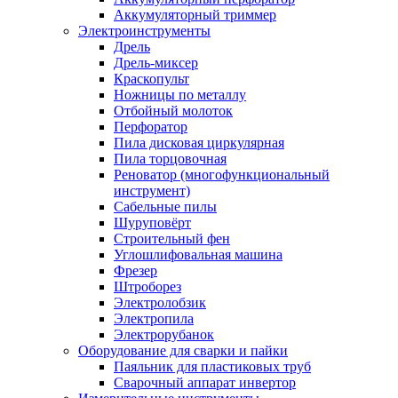
Аккумуляторный триммер
Электроинструменты
Дрель
Дрель-миксер
Краскопульт
Ножницы по металлу
Отбойный молоток
Перфоратор
Пила дисковая циркулярная
Пила торцовочная
Реноватор (многофункциональный
инструмент)
Сабельные пилы
Шуруповёрт
Строительный фен
Углошлифовальная машина
Фрезер
Штроборез
Электролобзик
Электропила
Электрорубанок
Оборудование для сварки и пайки
Паяльник для пластиковых труб
Сварочный аппарат инвертор