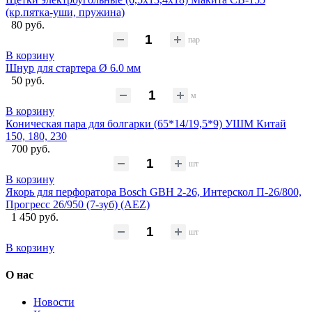
(кр.пятка-уши, пружина)
80 руб.
пар
В корзину
Шнур для стартера Ø 6.0 мм
50 руб.
м
В корзину
Коническая пара для болгарки (65*14/19,5*9) УШМ Китай
150, 180, 230
700 руб.
шт
В корзину
Якорь для перфоратора Bosch GBH 2-26, Интерскол П-26/800,
Прогресс 26/950 (7-зуб) (AEZ)
1 450 руб.
шт
В корзину
О нас
Новости