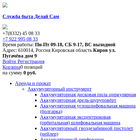
Служба быта Делай Сам
+7(8332) 45 08 33
+7 922 995 08 33
Время работы:
Пн-Пт 09-18
,
СБ 9-17
,
ВС выходной
Адрес:
610014
,
Россия
Кировская область
Киров
ул.
Пугачёва дом 9
Войти
Регистрация
Корзина
0 позиций
на сумму
0 руб.
Аренда и прокат
Аккумуляторный инструмент
Аккумуляторная дисковая пила циркулярная
Аккумуляторная дрель-шуруповёрт
Аккумуляторная углошлифовальная машина
(болгарка)
Аккумуляторная эксцентриковая
(орбитальная) шлифовальная машина
Аккумуляторный гвоздезабивной пистолет
(нейлер)
Аккумуляторный перфоратор