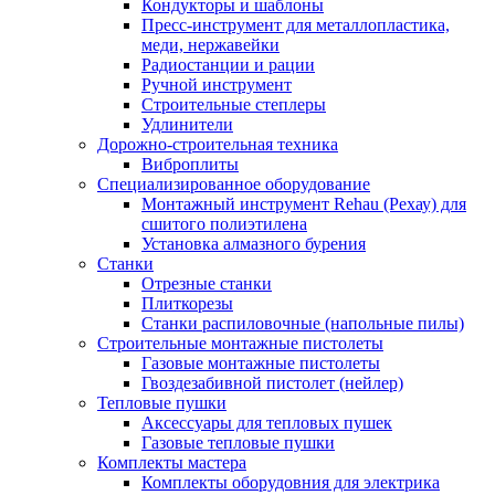
Кондукторы и шаблоны
Пресс-инструмент для металлопластика,
меди, нержавейки
Радиостанции и рации
Ручной инструмент
Строительные степлеры
Удлинители
Дорожно-строительная техника
Виброплиты
Специализированное оборудование
Монтажный инструмент Rehau (Рехау) для
сшитого полиэтилена
Установка алмазного бурения
Станки
Отрезные станки
Плиткорезы
Станки распиловочные (напольные пилы)
Строительные монтажные пистолеты
Газовые монтажные пистолеты
Гвоздезабивной пистолет (нейлер)
Тепловые пушки
Аксессуары для тепловых пушек
Газовые тепловые пушки
Комплекты мастера
Комплекты оборудовния для электрика