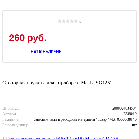
(0)
260 руб.
НЕТ В НАЛИЧИИ
Стопорная пружина для штробореза Makita SG1251
ШтрихКод
2000024834504
Артикул
2339019
Реквизиты
Запасные части и расходные материалы / Товар / MX-00008686 / 0
Базовая единица
шт
Щётки электроугольные (6,5х13,4х18) Макита CB-155