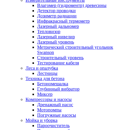
Измерительные инструменты
Влагомер (гидроментр) древесины
Детектор проводки
Дозиметр радиации
Инфракрасный термометр
Лазерный дальномер
Тепловизор
Лазерный нивелир
Лазерный уровень
Метрический строительный угольник
Swanson
Строительный уровень
Тестирование кабеля
Леса и опалубка
Лестницы
Техника для бетона
Бетономешалка
Глубинный вибратор
Миксер
Компрессоры и насосы
Дренажный насос
Мотопомпы
Погружные насосы
Мойка и уборка
Пароочиститель