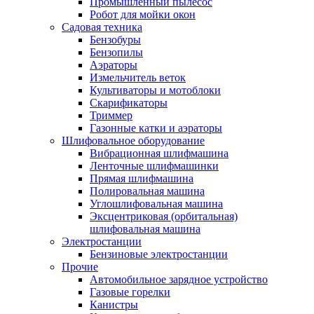
Промышленный пылесос
Робот для мойки окон
Садовая техника
Бензобуры
Бензопилы
Аэраторы
Измельчитель веток
Культиваторы и мотоблоки
Скарификаторы
Триммер
Газонные катки и аэраторы
Шлифовальное оборудование
Вибрационная шлифмашина
Ленточные шлифмашинки
Прямая шлифмашина
Полировальная машина
Углошлифовальная машина
Эксцентриковая (орбитальная)
шлифовальная машина
Электростанции
Бензиновые электростанции
Прочие
Автомобильное зарядное устройство
Газовые горелки
Канистры