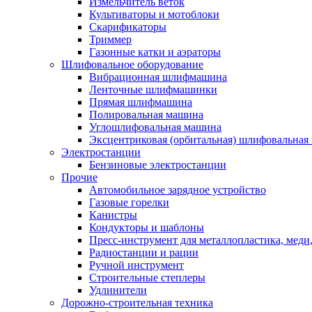
Измельчитель веток
Культиваторы и мотоблоки
Скарификаторы
Триммер
Газонные катки и аэраторы
Шлифовальное оборудование
Вибрационная шлифмашина
Ленточные шлифмашинки
Прямая шлифмашина
Полировальная машина
Углошлифовальная машина
Эксцентриковая (орбитальная) шлифовальная
Электростанции
Бензиновые электростанции
Прочие
Автомобильное зарядное устройство
Газовые горелки
Канистры
Кондукторы и шаблоны
Пресс-инструмент для металлопластика, меди
Радиостанции и рации
Ручной инструмент
Строительные степлеры
Удлинители
Дорожно-строительная техника