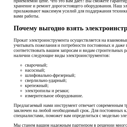
приемлемой цене. Что это вам дает? Вы сможете гаранти
хранение и ремонт дорогостоящего оборудования. Наш эл
прилаживают максимум усилий для поддержания техники в
вами работы.
Почему выгодно взять электроинстр
Прокат электроинструмента осуществляется на взаимовы
учитывать пожелания и потребности постоянных и даже 
соответствовать вашим запросам и видам строительных р
наличии следующие виды электроинструментов:
сварочный;
насосный;
шлифовально-фрезерный;
сверлильно-ударный;
крепежный;
электропилы и резаки;
измерительное оборудование.
Предлагаемый нами инструмент отвечает современным тр
заключен на любой необходимый срок. Для постоянных кл
специалистами, поможет вам определиться с моделью эл
Мы станем вашим надежным партнером в решении многоч