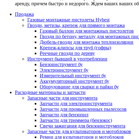
аренду, причем быстро и недорого. Ждем ваших ваших о
Продажа
Газовые монтажные пистолеты Hybest
Гвозди, метизы, крепеж для прямого монтажа
Газовый баллон для монтажных пистолетов
Гвозди по бетону, металлу для монтажных пи
Дюбель-гвозди для монтажа теплоизоляции
Крепеж-клипсы для труб (гофры)
Реечные гвозди по дереву
Инструмент бывший в употреблении
Бензоинструмент бу
Электроинструмент бу
Измерительный инструмент бу
Аккумуляторный инструмент бу
Оборудование для сварки и пайки бу
Расходные материалы и запчасти
Запасные части для инструмента
Запчасти для электроинструмента
Запчасти для промышленных пылесосов
Запчасти для бензопил
Запчасти для триммера (бензокос)
Свечи зажигания для бензоинструмента
Запасные части для культиваторов и мотоблоков
Ремни для культиваторов и мотоблоков