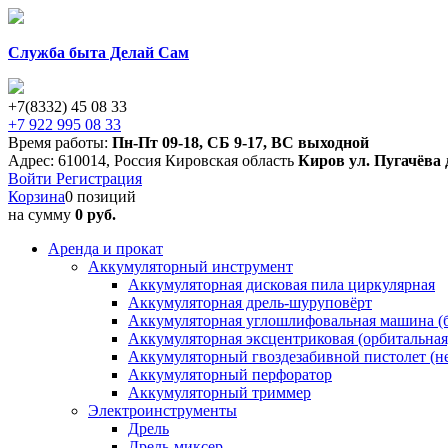
Служба быта Делай Сам
+7(8332) 45 08 33
+7 922 995 08 33
Время работы:
Пн-Пт 09-18
,
СБ 9-17
,
ВС выходной
Адрес:
610014
,
Россия
Кировская область
Киров
ул. Пугачёва 
Войти
Регистрация
Корзина
0 позиций
на сумму
0 руб.
Аренда и прокат
Аккумуляторный инструмент
Аккумуляторная дисковая пила циркулярная
Аккумуляторная дрель-шуруповёрт
Аккумуляторная углошлифовальная машина (б
Аккумуляторная эксцентриковая (орбитальна
Аккумуляторный гвоздезабивной пистолет (н
Аккумуляторный перфоратор
Аккумуляторный триммер
Электроинструменты
Дрель
Дрель-миксер