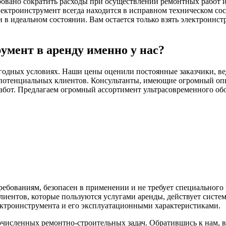
ровано сократить расходы при осуществлении ремонтных работ и 
ектроинструмент всегда находится в исправном техническом со
 идеальном состоянии. Вам остается только взять электроинстр
умент в аренду именно у нас?
годных условиях. Наши цены оценили постоянные заказчики, ве
потенциальных клиентов. Консультанты, имеющие огромный опыт
абот. Предлагаем огромный ассортимент ультрасовременного обо
ебованиям, безопасен в применении и не требует специального
иентов, которые пользуются услугами аренды, действует систе
ектроинструмента и его эксплуатационными характеристиками.
исленных ремонтно-строительных задач. Обратившись к нам, 