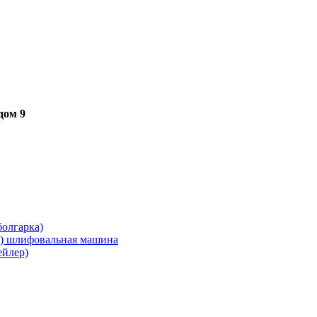
дом 9
олгарка)
я) шлифовальная машина
ейлер)