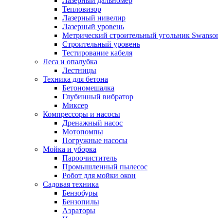
Лазерный дальномер
Тепловизор
Лазерный нивелир
Лазерный уровень
Метрический строительный угольник Swanso
Строительный уровень
Тестирование кабеля
Леса и опалубка
Лестницы
Техника для бетона
Бетономешалка
Глубинный вибратор
Миксер
Компрессоры и насосы
Дренажный насос
Мотопомпы
Погружные насосы
Мойка и уборка
Пароочиститель
Промышленный пылесос
Робот для мойки окон
Садовая техника
Бензобуры
Бензопилы
Аэраторы