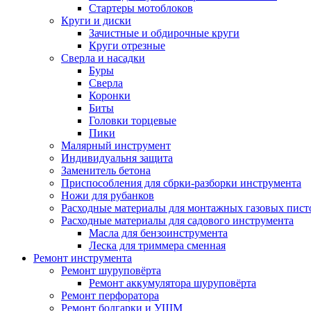
Стартеры мотоблоков
Круги и диски
Зачистные и обдирочные круги
Круги отрезные
Сверла и насадки
Буры
Сверла
Коронки
Биты
Головки торцевые
Пики
Малярный инструмент
Индивидуальня защита
Заменитель бетона
Приспособления для сбрки-разборки инструмента
Ножи для рубанков
Расходные материалы для монтажных газовых пист
Расходные материалы для садового инструмента
Масла для бензоинструмента
Леска для триммера сменная
Ремонт инструмента
Ремонт шуруповёрта
Ремонт аккумулятора шуруповёрта
Ремонт перфоратора
Ремонт болгарки и УШМ