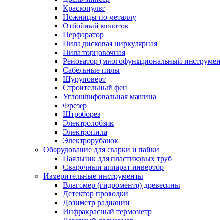
Краскопульт
Ножницы по металлу
Отбойный молоток
Перфоратор
Пила дисковая циркулярная
Пила торцовочная
Реноватор (многофункциональный инструмен
Сабельные пилы
Шуруповёрт
Строительный фен
Углошлифовальная машина
Фрезер
Штроборез
Электролобзик
Электропила
Электрорубанок
Оборудование для сварки и пайки
Паяльник для пластиковых труб
Сварочный аппарат инвертор
Измерительные инструменты
Влагомер (гидроментр) древесины
Детектор проводки
Дозиметр радиации
Инфракрасный термометр