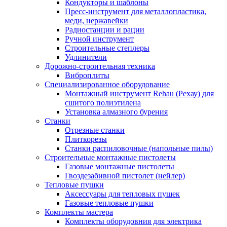
Кондукторы и шаблоны
Пресс-инструмент для металлопластика,
меди, нержавейки
Радиостанции и рации
Ручной инструмент
Строительные степлеры
Удлинители
Дорожно-строительная техника
Виброплиты
Специализированное оборудование
Монтажный инструмент Rehau (Рехау) для
сшитого полиэтилена
Установка алмазного бурения
Станки
Отрезные станки
Плиткорезы
Станки распиловочные (напольные пилы)
Строительные монтажные пистолеты
Газовые монтажные пистолеты
Гвоздезабивной пистолет (нейлер)
Тепловые пушки
Аксессуары для тепловых пушек
Газовые тепловые пушки
Комплекты мастера
Комплекты оборудовния для электрика