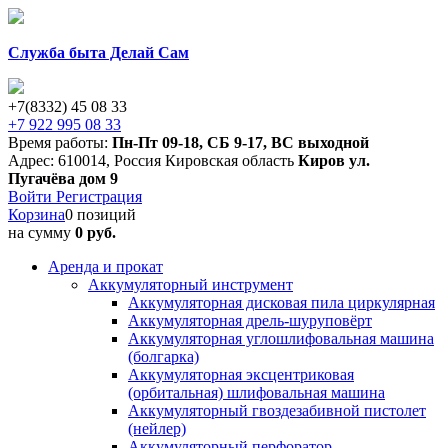
Служба быта Делай Сам
+7(8332) 45 08 33
+7 922 995 08 33
Время работы:
Пн-Пт 09-18
,
СБ 9-17
,
ВС выходной
Адрес:
610014
,
Россия
Кировская область
Киров
ул.
Пугачёва дом 9
Войти
Регистрация
Корзина
0 позиций
на сумму
0 руб.
Аренда и прокат
Аккумуляторный инструмент
Аккумуляторная дисковая пила циркулярная
Аккумуляторная дрель-шуруповёрт
Аккумуляторная углошлифовальная машина
(болгарка)
Аккумуляторная эксцентриковая
(орбитальная) шлифовальная машина
Аккумуляторный гвоздезабивной пистолет
(нейлер)
Аккумуляторный перфоратор