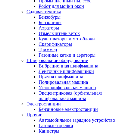
Промышленный пылесос
Робот для мойки окон
Садовая техника
Бензобуры
Бензопилы
Аэраторы
Измельчитель веток
Культиваторы и мотоблоки
Скарификаторы
Триммер
Газонные катки и аэраторы
Шлифовальное оборудование
Вибрационная шлифмашина
Ленточные шлифмашинки
Прямая шлифмашина
Полировальная машина
Углошлифовальная машина
Эксцентриковая (орбитальная)
шлифовальная машина
Электростанции
Бензиновые электростанции
Прочие
Автомобильное зарядное устройство
Газовые горелки
Канистры