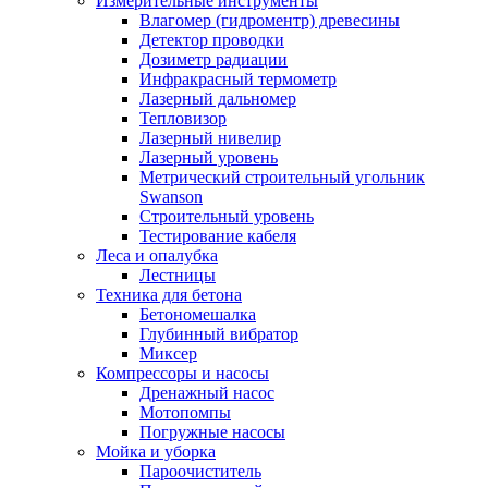
Измерительные инструменты
Влагомер (гидроментр) древесины
Детектор проводки
Дозиметр радиации
Инфракрасный термометр
Лазерный дальномер
Тепловизор
Лазерный нивелир
Лазерный уровень
Метрический строительный угольник
Swanson
Строительный уровень
Тестирование кабеля
Леса и опалубка
Лестницы
Техника для бетона
Бетономешалка
Глубинный вибратор
Миксер
Компрессоры и насосы
Дренажный насос
Мотопомпы
Погружные насосы
Мойка и уборка
Пароочиститель