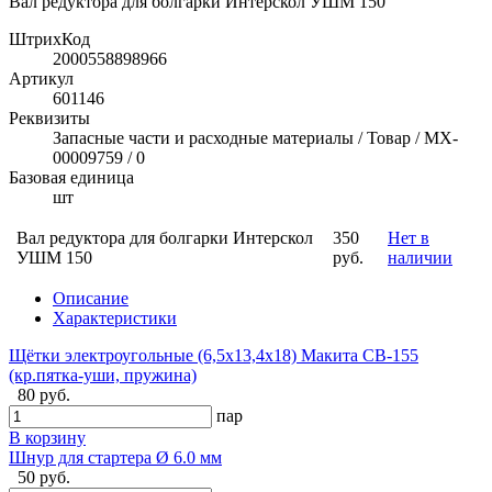
Вал редуктора для болгарки Интерскол УШМ 150
ШтрихКод
2000558898966
Артикул
601146
Реквизиты
Запасные части и расходные материалы / Товар / MX-
00009759 / 0
Базовая единица
шт
Вал редуктора для болгарки Интерскол
350
Нет в
УШМ 150
руб.
наличии
Описание
Характеристики
Щётки электроугольные (6,5х13,4х18) Макита CB-155
(кр.пятка-уши, пружина)
80 руб.
пар
В корзину
Шнур для стартера Ø 6.0 мм
50 руб.