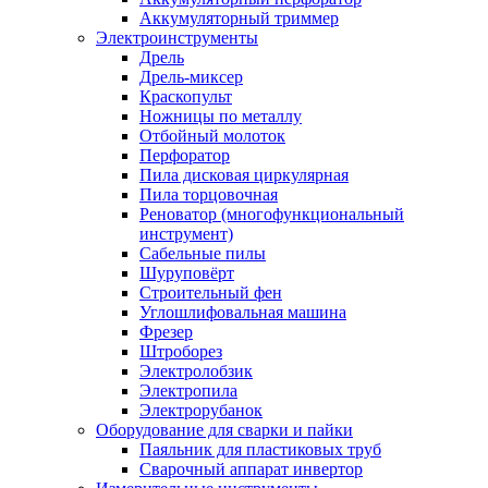
Аккумуляторный триммер
Электроинструменты
Дрель
Дрель-миксер
Краскопульт
Ножницы по металлу
Отбойный молоток
Перфоратор
Пила дисковая циркулярная
Пила торцовочная
Реноватор (многофункциональный
инструмент)
Сабельные пилы
Шуруповёрт
Строительный фен
Углошлифовальная машина
Фрезер
Штроборез
Электролобзик
Электропила
Электрорубанок
Оборудование для сварки и пайки
Паяльник для пластиковых труб
Сварочный аппарат инвертор